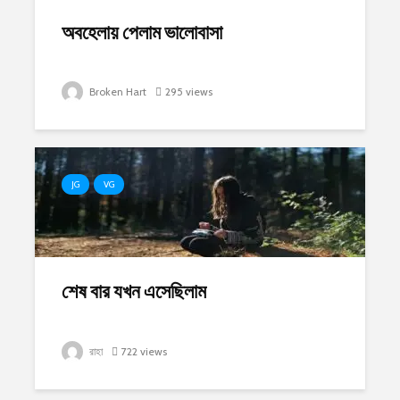
অবহেলায় পেলাম ভালোবাসা
Broken Hart
295 views
JG
VG
শেষ বার যখন এসেছিলাম
রাহা
722 views