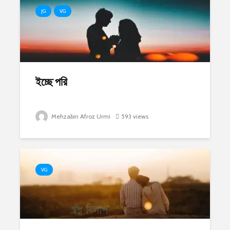
JG
VG
ইচ্ছে পরি
Mehzabin Afroz Urmi
593 views
VG