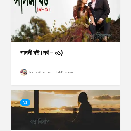
পাগলী বউ (পর্ব – ০১)
Nafis Ahamed
443 views
VG