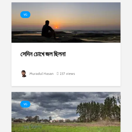
VG
সেদিন চোখে জল ছিলনা
Muradul Hasan
237 views
VG