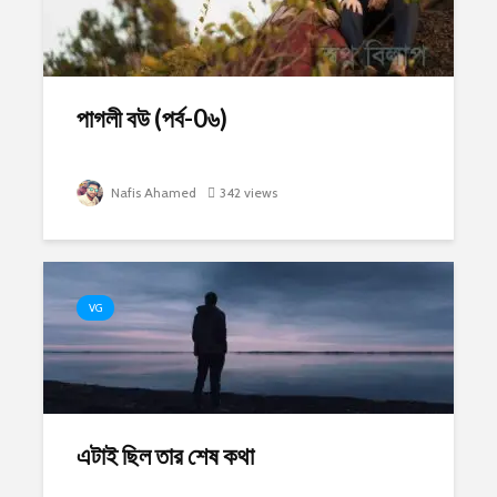
পাগলী বউ (পর্ব-0৬)
Nafis Ahamed
342 views
VG
এটাই ছিল তার শেষ কথা