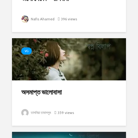
Nafis Ahamed
396 views
VG
অসমাপ্ত ভালোবাসা
তাসনিয়া তাবাসসুম
359 views