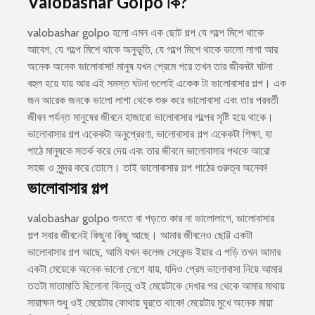
Valobashar Golpo কি?
valobashar golpo হলো এমন এক ছোট গল্প যে গল্পে মিশে থাকে
আবেগ, যে গল্পে মিশে থাকে অনুভূতি, যে গল্পে মিশে থাকে ভালো লাগা আর
অনেক অনেক ভালোবাসা! মানুষ যখন প্রেমে পরে তখন তার জীবনটা ঘটনা
বহুল হয়ে যায় আর এই সমস্ত ঘটনা গুলোই একেক টা ভালোবাসার গল্প। এক
জন আরেক জনকে ভালো লাগা থেকে শুরু করে ভালোবাসা এবং তার পরবর্তী
জীবন পর্যন্ত মানুষের জীবনে হাজারো ভালোবাসার গল্পের সৃষ্টি হয়ে থাকে।
ভালোবাসার গল্প একেকটা অনুপ্রেরণা, ভালোবাসার গল্প একেকটা শিক্ষা, যা
পাঠে মানুষকে সতর্ক করে দেয় এবং তার জীবনে ভালোবাসার পথকে আরো
সহজ ও সুন্দর করে তোলে। তাই ভালোবাসার গল্প পাঠের গুরুত্ব অনেক!
ভালোবাসার গল্প
valobashar golpo শুনতে বা পড়তে কার না ভালোলাগে, ভালোবাসার
গল্প সবার জীবনেই কিছুনা কিছু আছে। আমার জীবনেও ছোট্ট একটা
ভালোবাসার গল্প আছে, আমি যখন কলেজ সেকেন্ড ইয়ার এ পড়ি তখন আমার
একটা মেয়েকে অনেক ভালো লেগে যায়, যদিও প্রেম ভালোবাসা নিয়ে আমার
ততটা মাতামাতি ছিলোনা কিন্তু ওই মেয়েটাকে দেখার পর থেকে আমার মাথায়
সারাক্ষন শুধু ওই মেয়েটার কোথায় ঘুরতে থাকে! মেয়েটার মুখে অনেক মায়া