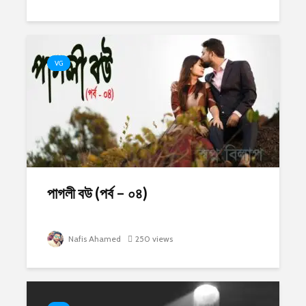
VG
পাগলী বউ (পর্ব – ০৪)
Nafis Ahamed
250 views