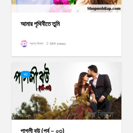
আমার পৃথিবীতে তুমি
স্বপ্ন বিলাপ
389 views
VG
পাগলী বউ (পর্ব – ০৩)