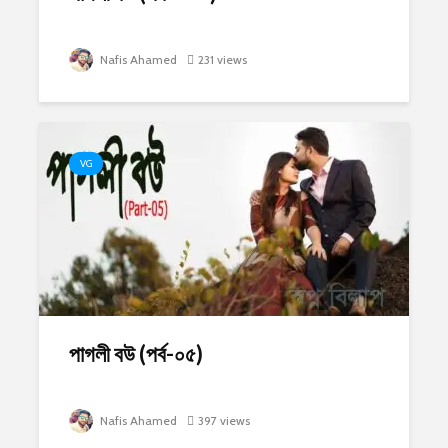
Nafis Ahamed
231 views
VG
পাগলী বউ (পর্ব-০৫)
Nafis Ahamed
397 views