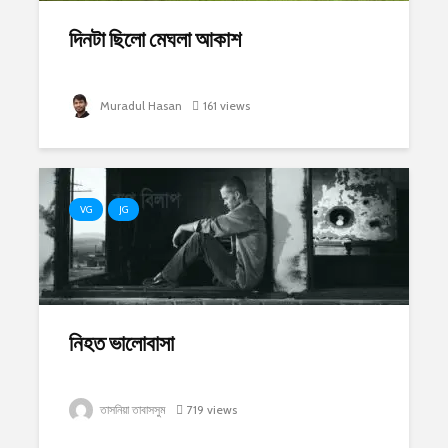
দিনটা ছিলো মেঘলা আকাশ
Muradul Hasan
161 views
VG
JG
নিহত ভালোবাসা
তাসনিয়া তাবাসসুম
719 views