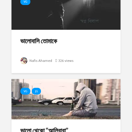
VG
ভালোবাসি তোমাকে
Nafis Ahamed
326 views
VG
JG
ভালো থেকো “আলিবাবা”