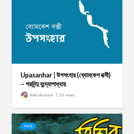
Upasanhar | উপসংহার (ব্যোমকেশ বক্সী)
– শরদিন্দু বন্দ্যোপাধ্যায়
Nafis Ahamed
237 views
RAKIB