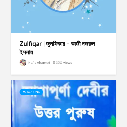
Zulfiqar | জুলফিকার – কাজী নজরুল
ইসলাম
Nafis Ahamed
350 views
ASHAPURNA