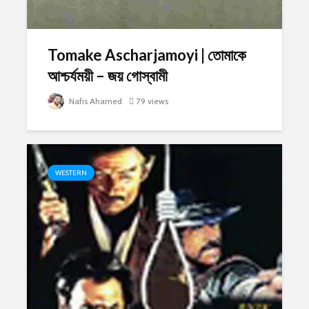
Tomake Ascharjamoyi | তোমাকে
আশ্চর্যময়ী – জয় গোস্বামী
Nafis Ahamed
79 views
WESTERN