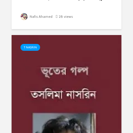
Nafis Ahamed
28 views
T NASRIN