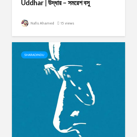
Uddhar | উদ্ধার – সমরেশ বসু
Nafis Ahamed
15 views
SHARADINDU