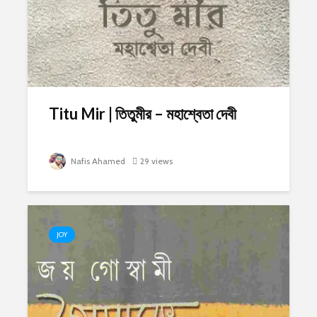
Titu Mir | তিতুমীর – মহাশ্বেতা দেবী
Nafis Ahamed
29 views
JOY