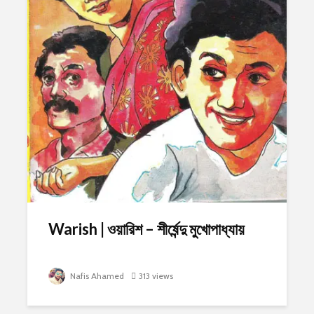
Warish | ওয়ারিশ – শীর্ষেন্দু মুখোপাধ্যায়
Nafis Ahamed
313 views