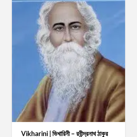
Vikharini | ভিখারিনী – রবীন্দ্রনাথ ঠাকুর