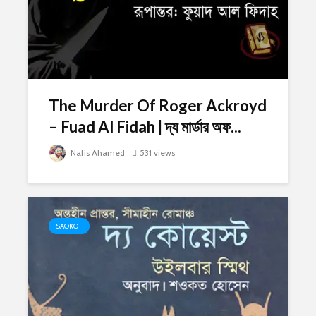
The Murder Of Roger Ackroyd
– Fuad Al Fidah | দ্য মার্ডার অফ...
Nafis Ahamed
531 views
SAOKOT