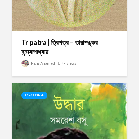
Tripatra | ত্রিপত্র – তারাশঙ্কর
বন্দ্যোপাধ্যায়
Nafis Ahamed
44 views
SAMARESH-B