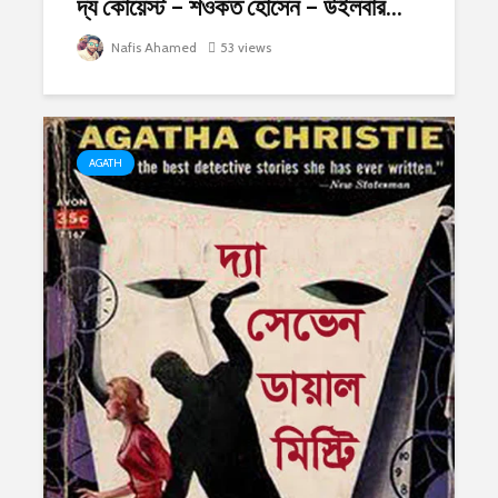
দ্য কোয়েস্ট – শওকত হোসেন – উইলবার...
Nafis Ahamed
53 views
AGATH