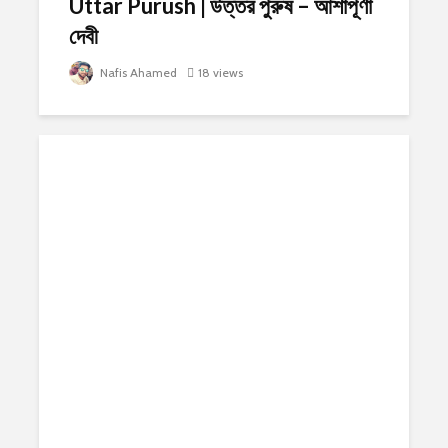
Uttar Purush | উত্তর পুরুষ – আশাপূর্ণা
দেবী
Nafis Ahamed
18 views