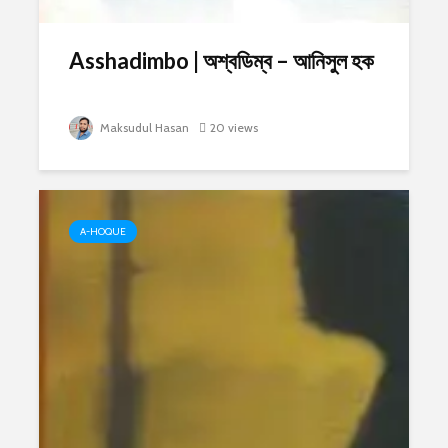
Asshadimbo | অশ্বডিম্ব – আনিসুল হক
Maksudul Hasan
20 views
A-HOQUE