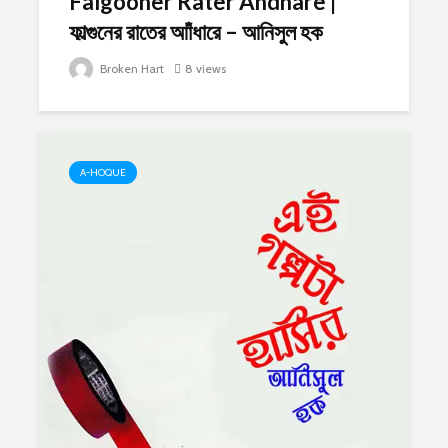
Falgooner Rater Andhare |
ফাল্গুনের রাতের আাঁধারে – আনিসুল হক
Broken Hart
8 views
A-HOQUE