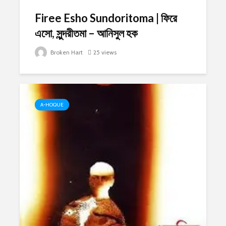
Firee Esho Sundoritoma | ফিরে
এসো, সুন্দরীতমা – আনিসুল হক
Broken Hart
25 views
A-HOQUE