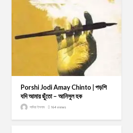
Porshi Jodi Amay Chinto | পড়শি
যদি আমায় ছুঁতো – আনিসুল হক
সাদিয়া ইসলাম
164 views