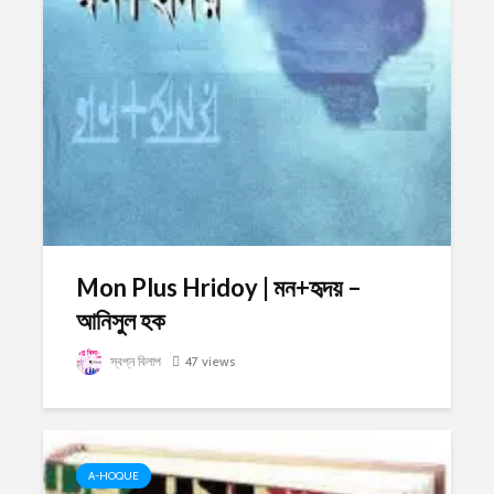
Mon Plus Hridoy | মন+হৃদয় –
আনিসুল হক
স্বপ্ন বিলাপ
47 views
A-HOQUE