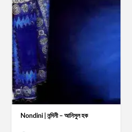
Nondini | নন্দিনী – আনিসুল হক