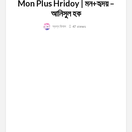
Mon Plus Hridoy | মন+হৃদয় –
আনিসুল হক
স্বপ্ন বিলাপ
47 views