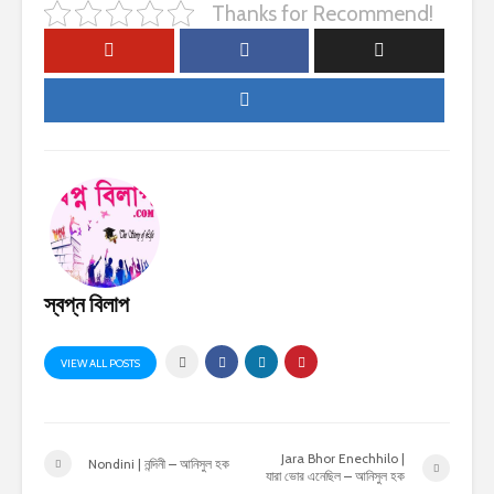
Thanks for Recommend!
স্বপ্ন বিলাপ
VIEW ALL POSTS
Jara Bhor Enechhilo |
Nondini | নন্দিনী – আনিসুল হক
যারা ভোর এনেছিল – আনিসুল হক