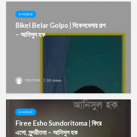
A-HOQUE
Bikel Belar Golpo | বিকেলবেলার গল্প
– আনিসুল হক
সাদিয়া ইসলাম
30 views
A-HOQUE
Firee Esho Sundoritoma | ফিরে
এসো, সুন্দরীতমা – আনিসুল হক