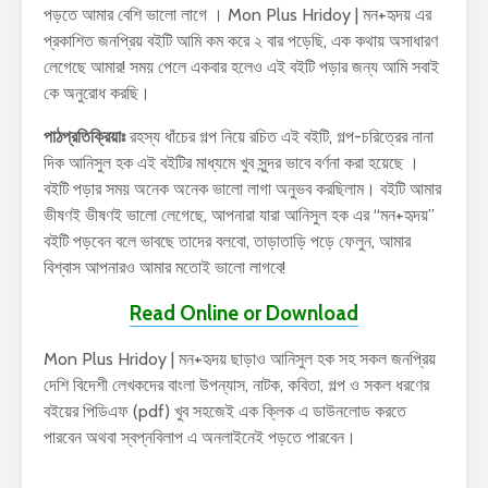
পড়তে আমার বেশি ভালো লাগে । Mon Plus Hridoy | মন+হৃদয় এর
প্রকাশিত জনপ্রিয় বইটি আমি কম করে ২ বার পড়েছি, এক কথায় অসাধারণ
লেগেছে আমার! সময় পেলে একবার হলেও এই বইটি পড়ার জন্য আমি সবাই
কে অনুরোধ করছি।
পাঠপ্রতিক্রিয়াঃ
রহস্য ধাঁচের গল্প নিয়ে রচিত এই বইটি, গল্প-চরিত্রের নানা
দিক আনিসুল হক এই বইটির মাধ্যমে খুব সুন্দর ভাবে বর্ণনা করা হয়েছে ।
বইটি পড়ার সময় অনেক অনেক ভালো লাগা অনুভব করছিলাম। বইটি আমার
ভীষণই ভীষণই ভালো লেগেছে, আপনারা যারা আনিসুল হক এর “মন+হৃদয়”
বইটি পড়বেন বলে ভাবছে তাদের বলবো, তাড়াতাড়ি পড়ে ফেলুন, আমার
বিশ্বাস আপনারও আমার মতোই ভালো লাগবে!
Read Online or Download
Mon Plus Hridoy | মন+হৃদয় ছাড়াও আনিসুল হক সহ সকল জনপ্রিয়
দেশি বিদেশী লেখকদের বাংলা উপন্যাস, নাটক, কবিতা, গল্প ও সকল ধরণের
বইয়ের পিডিএফ (pdf) খুব সহজেই এক ক্লিক এ ডাউনলোড করতে
পারবেন অথবা স্বপ্নবিলাপ এ অনলাইনেই পড়তে পারবেন।