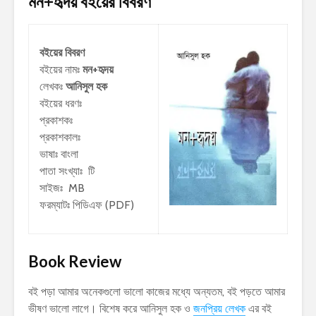
মন+হৃদয়
বইয়ের বিবরণ
বইয়ের বিবরণ
বইয়ের নামঃ
মন+হৃদয়
লেখকঃ
আনিসুল হক
বইয়ের ধরণঃ
প্রকাশকঃ
প্রকাশকালঃ
ভাষাঃ বাংলা
পাতা সংখ্যাঃ টি
সাইজঃ MB
ফরম্যাটঃ পিডিএফ (PDF)
Book Review
বই পড়া আমার অনেকগুলো ভালো কাজের মধ্যে অন্যতম, বই পড়তে আমার
ভীষণ ভালো লাগে। বিশেষ করে আনিসুল হক ও
জনপ্রিয় লেখক
এর বই