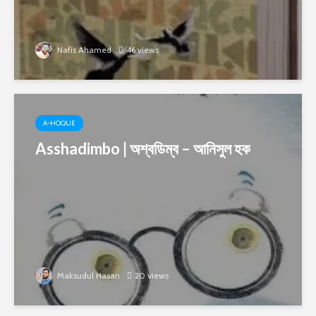
Nafis Ahamed
46 views
A-HOQUE
Asshadimbo | অশ্বডিম্ব – আনিসুল হক
Maksudul Hasan
20 views