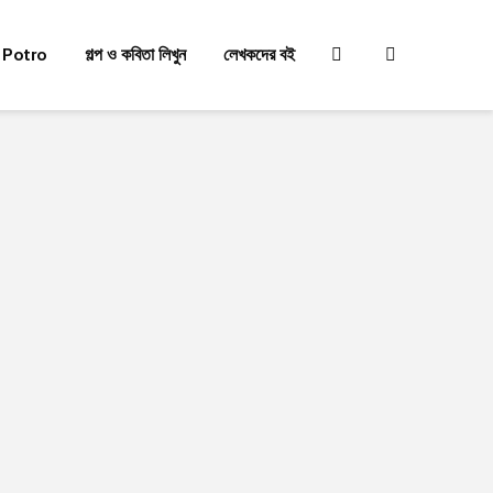
 Potro
গল্প ও কবিতা লিখুন
লেখকদের বই