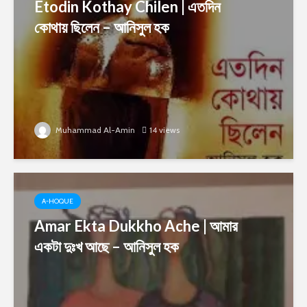
Etodin Kothay Chilen | এতদিন
কোথায় ছিলেন – আনিসুল হক
Muhammad Al-Amin
14 views
A-HOQUE
Amar Ekta Dukkho Ache | আমার
একটা দুঃখ আছে – আনিসুল হক