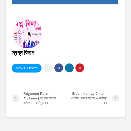
স্বপ্ন বিলাপ
VIEW ALL POSTS
Falgooner Rater
Etodin Kothay Chilen |
Andhare | ফাল্গুনের রাতের
এতদিন কোথায় ছিলেন – আনিসুল
আাঁধারে – আনিসুল হক
হক