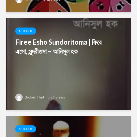
A-HOQUE
Firee Esho Sundoritoma | ফিরে
এসো, সুন্দরীতমা – আনিসুল হক
Broken Hart
25 views
A-HOQUE