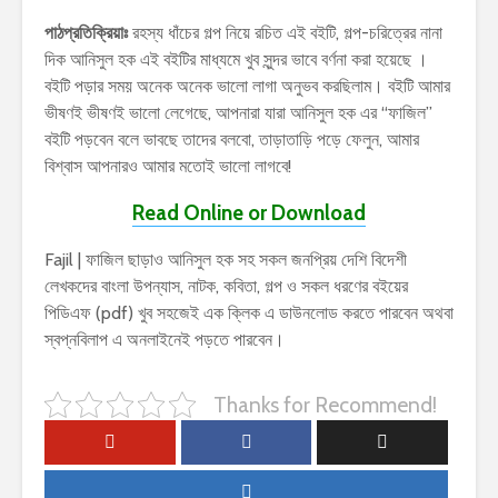
পাঠপ্রতিক্রিয়াঃ
রহস্য ধাঁচের গল্প নিয়ে রচিত এই বইটি, গল্প-চরিত্রের নানা
দিক আনিসুল হক এই বইটির মাধ্যমে খুব সুন্দর ভাবে বর্ণনা করা হয়েছে ।
বইটি পড়ার সময় অনেক অনেক ভালো লাগা অনুভব করছিলাম। বইটি আমার
ভীষণই ভীষণই ভালো লেগেছে, আপনারা যারা আনিসুল হক এর “ফাজিল”
বইটি পড়বেন বলে ভাবছে তাদের বলবো, তাড়াতাড়ি পড়ে ফেলুন, আমার
বিশ্বাস আপনারও আমার মতোই ভালো লাগবে!
Read Online or Download
Fajil | ফাজিল ছাড়াও আনিসুল হক সহ সকল জনপ্রিয় দেশি বিদেশী
লেখকদের বাংলা উপন্যাস, নাটক, কবিতা, গল্প ও সকল ধরণের বইয়ের
পিডিএফ (pdf) খুব সহজেই এক ক্লিক এ ডাউনলোড করতে পারবেন অথবা
স্বপ্নবিলাপ এ অনলাইনেই পড়তে পারবেন।
Thanks for Recommend!