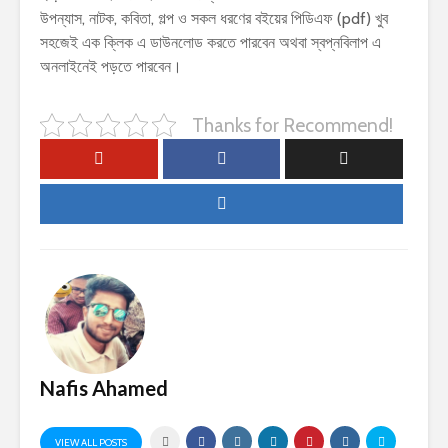
উপন্যাস, নাটক, কবিতা, গল্প ও সকল ধরণের বইয়ের পিডিএফ (pdf) খুব
সহজেই এক ক্লিক এ ডাউনলোড করতে পারবেন অথবা স্বপ্নবিলাপ এ
অনলাইনেই পড়তে পারবেন।
Thanks for Recommend!
Nafis Ahamed
VIEW ALL POSTS