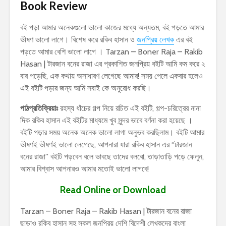
Book Review
বই পড়া আমার অনেকগুলো ভালো কাজের মধ্যে অন্যতম, বই পড়তে আমার
ভীষণ ভালো লাগে। বিশেষ করে রকিব হাসান ও
জনপ্রিয় লেখক
এর বই
পড়তে আমার বেশি ভালো লাগে । Tarzan – Boner Raja – Rakib
Hasan | টারজান বনের রাজা এর প্রকাশিত জনপ্রিয় বইটি আমি কম করে ২
বার পড়েছি, এক কথায় অসাধারণ লেগেছে আমার! সময় পেলে একবার হলেও
এই বইটি পড়ার জন্য আমি সবাই কে অনুরোধ করছি।
পাঠপ্রতিক্রিয়াঃ
রহস্য ধাঁচের গল্প নিয়ে রচিত এই বইটি, গল্প-চরিত্রের নানা
দিক রকিব হাসান এই বইটির মাধ্যমে খুব সুন্দর ভাবে বর্ণনা করা হয়েছে ।
বইটি পড়ার সময় অনেক অনেক ভালো লাগা অনুভব করছিলাম। বইটি আমার
ভীষণই ভীষণই ভালো লেগেছে, আপনারা যারা রকিব হাসান এর “টারজান
বনের রাজা” বইটি পড়বেন বলে ভাবছে তাদের বলবো, তাড়াতাড়ি পড়ে ফেলুন,
আমার বিশ্বাস আপনারও আমার মতোই ভালো লাগবে!
Read Online or Download
Tarzan – Boner Raja – Rakib Hasan | টারজান বনের রাজা
ছাড়াও রকিব হাসান সহ সকল জনপ্রিয় দেশি বিদেশী লেখকদের বাংলা