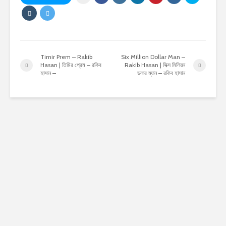
Timir Prem – Rakib
Six Million Dollar Man –
Hasan | তিমির প্রেম – রকিব
Rakib Hasan | সিক্স মিলিয়ন
হাসান –
ডলার ম্যান – রকিব হাসান