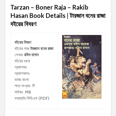
Tarzan – Boner Raja – Rakib
Hasan Book Details | টারজান বনের রাজা
বইয়ের বিবরণ
বইয়ের বিবরণ
বইয়ের নামঃ
টারজান বনের রাজা
লেখকঃ
রকিব হাসান
বইয়ের ধরণঃ
প্রকাশকঃ
প্রকাশকালঃ
ভাষাঃ বাংলা
পাতা সংখ্যাঃ টি
সাইজঃ MB
ফরম্যাটঃ পিডিএফ (PDF)