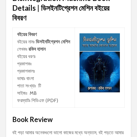
Details | ডিসইনটিগ্রেশন মেশিন
বইয়ের
বিবরণ
বইয়ের বিবরণ
বইয়ের নামঃ
ডিসইনটিগ্রেশন মেশিন
লেখকঃ
রকিব হাসান
বইয়ের ধরণঃ
প্রকাশকঃ
প্রকাশকালঃ
ভাষাঃ বাংলা
পাতা সংখ্যাঃ টি
সাইজঃ MB
ফরম্যাটঃ পিডিএফ (PDF)
Book Review
বই পড়া আমার অনেকগুলো ভালো কাজের মধ্যে অন্যতম, বই পড়তে আমার