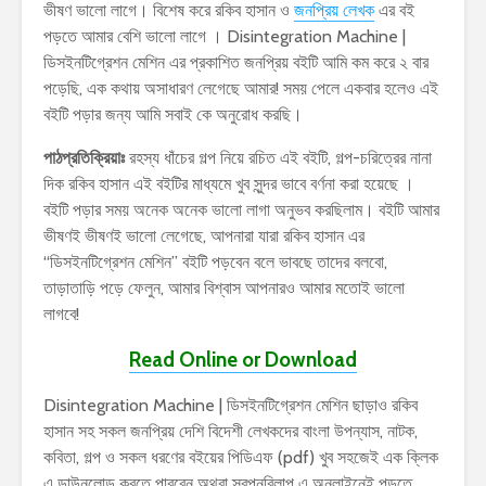
ভীষণ ভালো লাগে। বিশেষ করে রকিব হাসান ও
জনপ্রিয় লেখক
এর বই
পড়তে আমার বেশি ভালো লাগে । Disintegration Machine |
ডিসইনটিগ্রেশন মেশিন এর প্রকাশিত জনপ্রিয় বইটি আমি কম করে ২ বার
পড়েছি, এক কথায় অসাধারণ লেগেছে আমার! সময় পেলে একবার হলেও এই
বইটি পড়ার জন্য আমি সবাই কে অনুরোধ করছি।
পাঠপ্রতিক্রিয়াঃ
রহস্য ধাঁচের গল্প নিয়ে রচিত এই বইটি, গল্প-চরিত্রের নানা
দিক রকিব হাসান এই বইটির মাধ্যমে খুব সুন্দর ভাবে বর্ণনা করা হয়েছে ।
বইটি পড়ার সময় অনেক অনেক ভালো লাগা অনুভব করছিলাম। বইটি আমার
ভীষণই ভীষণই ভালো লেগেছে, আপনারা যারা রকিব হাসান এর
“ডিসইনটিগ্রেশন মেশিন” বইটি পড়বেন বলে ভাবছে তাদের বলবো,
তাড়াতাড়ি পড়ে ফেলুন, আমার বিশ্বাস আপনারও আমার মতোই ভালো
লাগবে!
Read Online or Download
Disintegration Machine | ডিসইনটিগ্রেশন মেশিন ছাড়াও রকিব
হাসান সহ সকল জনপ্রিয় দেশি বিদেশী লেখকদের বাংলা উপন্যাস, নাটক,
কবিতা, গল্প ও সকল ধরণের বইয়ের পিডিএফ (pdf) খুব সহজেই এক ক্লিক
এ ডাউনলোড করতে পারবেন অথবা স্বপ্নবিলাপ এ অনলাইনেই পড়তে