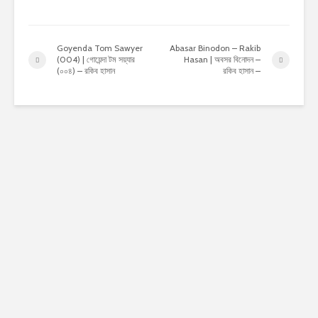
Goyenda Tom Sawyer
Abasar Binodon – Rakib
(004) | গোয়েন্দা টম সয়্যার
Hasan | অবসর বিনোদন –
(০০৪) – রকিব হাসান
রকিব হাসান –