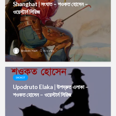
Shanghat | সংঘাত – শওকত হোসেন –
ওয়েস্টার্ন সিরিজ
Broken Hart
16 views
SAOKOT
Upodruto Elaka | উপদ্রুত এলাকা –
শওকত হোসেন – ওয়েস্টার্ন সিরিজ