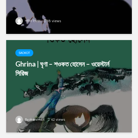
সাদিয়া ইসলাম
18 views
SAOKOT
Ghrina | ঘৃণা – শওকত হোসেন – ওয়েস্টার্ন
সিরিজ
Broken Hart
62 views