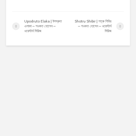
Upodruto Elaka | উপদ্রুত
Shotru Shibir | শত্রু শিবির
এলাকা – শওকত হোসেন –
– শওকত হোসেন – ওয়েস্টার্ন
ওয়েস্টার্ন সিরিজ
সিরিজ