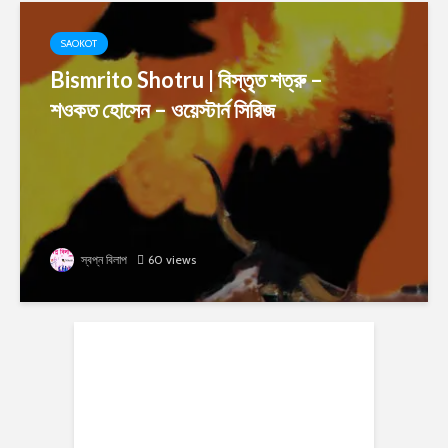
SAOKOT
Bismrito Shotru | বিস্তৃত শত্রু –
শওকত হোসেন – ওয়েস্টার্ন সিরিজ
স্বপ্ন বিলাপ
60 views