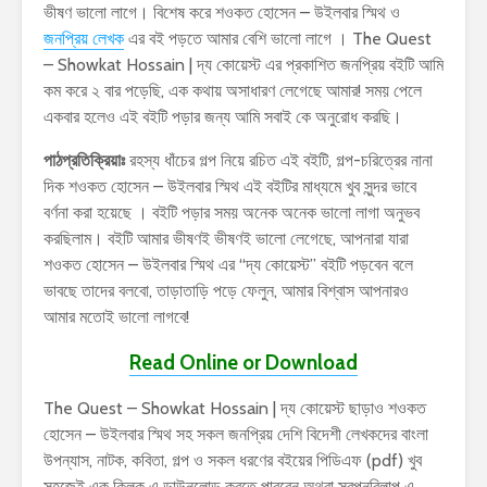
ভীষণ ভালো লাগে। বিশেষ করে শওকত হোসেন – উইলবার স্মিথ ও
জনপ্রিয় লেখক
এর বই পড়তে আমার বেশি ভালো লাগে । The Quest
– Showkat Hossain | দ্য কোয়েস্ট এর প্রকাশিত জনপ্রিয় বইটি আমি
কম করে ২ বার পড়েছি, এক কথায় অসাধারণ লেগেছে আমার! সময় পেলে
একবার হলেও এই বইটি পড়ার জন্য আমি সবাই কে অনুরোধ করছি।
পাঠপ্রতিক্রিয়াঃ
রহস্য ধাঁচের গল্প নিয়ে রচিত এই বইটি, গল্প-চরিত্রের নানা
দিক শওকত হোসেন – উইলবার স্মিথ এই বইটির মাধ্যমে খুব সুন্দর ভাবে
বর্ণনা করা হয়েছে । বইটি পড়ার সময় অনেক অনেক ভালো লাগা অনুভব
করছিলাম। বইটি আমার ভীষণই ভীষণই ভালো লেগেছে, আপনারা যারা
শওকত হোসেন – উইলবার স্মিথ এর “দ্য কোয়েস্ট” বইটি পড়বেন বলে
ভাবছে তাদের বলবো, তাড়াতাড়ি পড়ে ফেলুন, আমার বিশ্বাস আপনারও
আমার মতোই ভালো লাগবে!
Read Online or Download
The Quest – Showkat Hossain | দ্য কোয়েস্ট ছাড়াও শওকত
হোসেন – উইলবার স্মিথ সহ সকল জনপ্রিয় দেশি বিদেশী লেখকদের বাংলা
উপন্যাস, নাটক, কবিতা, গল্প ও সকল ধরণের বইয়ের পিডিএফ (pdf) খুব
সহজেই এক ক্লিক এ ডাউনলোড করতে পারবেন অথবা স্বপ্নবিলাপ এ