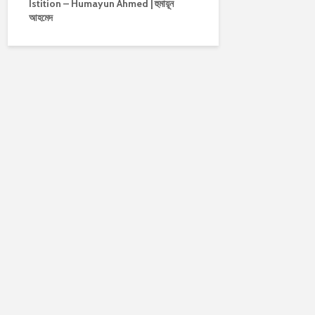
Istition – Humayun Ahmed | হুমায়ূন
আহমেদ