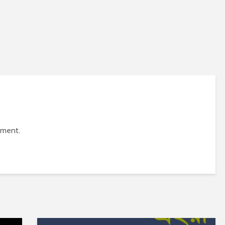
mment.