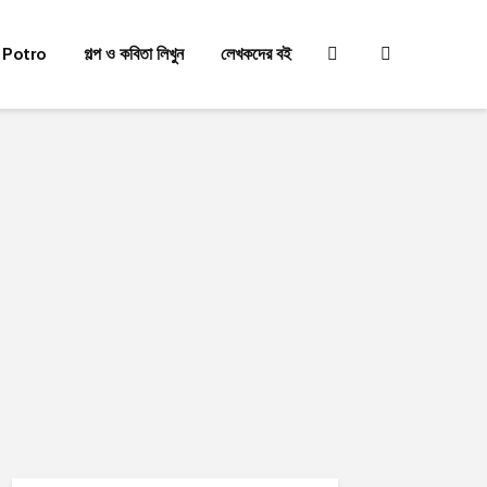
 Potro
গল্প ও কবিতা লিখুন
লেখকদের বই