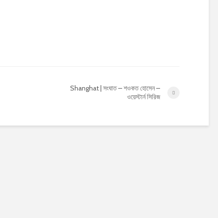
Shanghat | সংঘাত – শওকত হোসেন –
ওয়েস্টার্ন সিরিজ