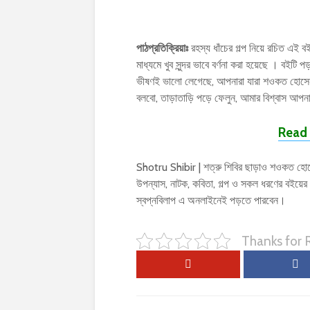
পাঠপ্রতিক্রিয়াঃ
রহস্য ধাঁচের গল্প নিয়ে রচিত এই ব
মাধ্যমে খুব সুন্দর ভাবে বর্ণনা করা হয়েছে । ব
ভীষণই ভালো লেগেছে, আপনারা যারা শওকত হোসেন –
বলবো, তাড়াতাড়ি পড়ে ফেলুন, আমার বিশ্বাস আপ
Read 
Shotru Shibir | শত্রু শিবির ছাড়াও শওকত হোসেন
উপন্যাস, নাটক, কবিতা, গল্প ও সকল ধরণের বই
স্বপ্নবিলাপ এ অনলাইনেই পড়তে পারবেন।
Thanks for