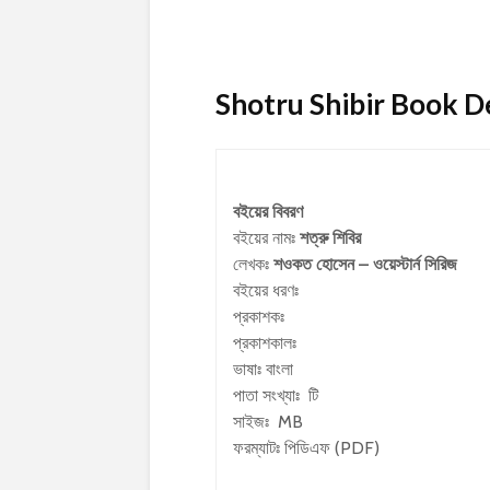
Shotru Shibir Book Deta
বইয়ের বিবরণ
বইয়ের নামঃ
শত্রু শিবির
লেখকঃ
শওকত হোসেন – ওয়েস্টার্ন সিরিজ
বইয়ের ধরণঃ
প্রকাশকঃ
প্রকাশকালঃ
ভাষাঃ বাংলা
পাতা সংখ্যাঃ টি
সাইজঃ MB
ফরম্যাটঃ পিডিএফ (PDF)