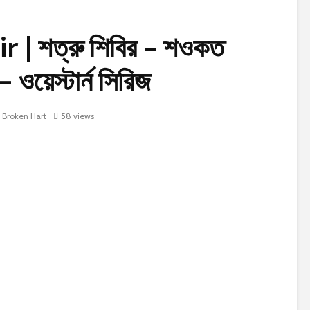
 | শত্রু শিবির – শওকত
 ওয়েস্টার্ন সিরিজ
Broken Hart
58 views