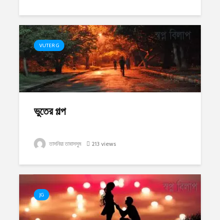
VUTER G
ভুতের গল্প
তাসনিয়া তাবাসসুম
213 views
JG