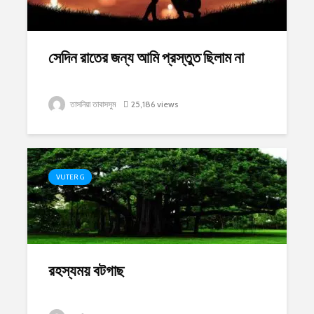
সেদিন রাতের জন্য আমি প্রস্তুত ছিলাম না
তাসনিয়া তাবাসসুম
25,186 views
VUTER G
রহস্যময় বটগাছ