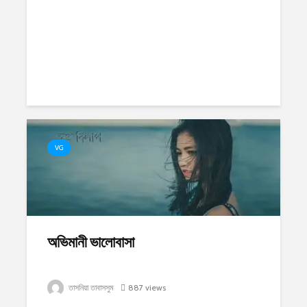
VG
অভিমানী ভালোবাসা
তাসনিয়া তাবাসসুম
887 views