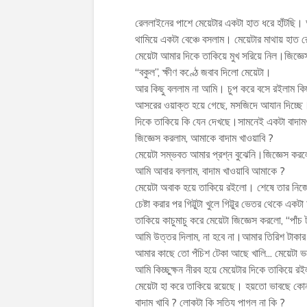
রেললাইনের পাশে মেয়েটার একটা হাত ধরে হাঁটছি। 
থামিয়ে একটা বেঞ্চে বসলাম। মেয়েটার মাথায় হাত 
মেয়েটা আমার দিকে তাকিয়ে মুখ সরিয়ে নিল।জিজ্ঞ
“বকুল”, ক্ষীণ কণ্ঠে জবাব দিলো মেয়েটা।
আর কিছু বললাম না আমি। চুপ করে বসে রইলাম কিছ
আসরের ওয়াক্ত হয়ে গেছে, মসজিদে আযান দিচ্ছে
দিকে তাকিয়ে কি যেন দেখছে।সামনেই একটা বাদামও
জিজ্ঞেস করলাম, আমাকে বাদাম খাওয়াবি ?
মেয়েটা সম্ভবত আমার প্রশ্ন বুঝেনি।জিজ্ঞেস করল
আমি আবার বললাম, বাদাম খাওয়াবি আমাকে ?
মেয়েটা অবাক হয়ে তাকিয়ে রইলো। শেষে তার নিজের ছ
চেষ্টা করার পর গিট্টুটা খুলে গিট্টুর ভেতর থেকে
তাকিয়ে কাচুমাচু করে মেয়েটা জিজ্ঞেস করলো, “পাঁ
আমি উত্তর দিলাম, না হবে না।আমার তিরিশ টাকা
আমার কাছে তো পঁচিশ টেকা আছে খালি… মেয়েটা 
আমি কিচ্ছুক্ষন নীরব হয়ে মেয়েটার দিকে তাকিয়ে র
মেয়েটা হা করে তাকিয়ে রয়েছে। হয়তো ভাবছে কোন
বাদাম খাবি ? লোকটা কি সত্যি পাগল না কি ?