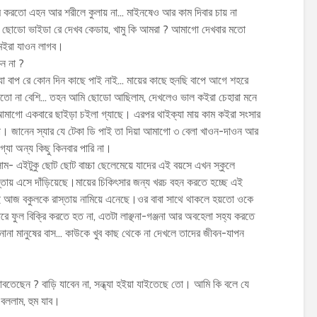
ম করতো এহন আর শরীলে কুলায় না… মাইনষেও আর কাম দিবার চায় না
আর ছোডো ভাইডা রে দেখব কেডায়, খামু কি আমরা ? আমাগো দেখবার মতো
মইরা যাওন লাগব।
ন না ?
ক্যা বাপ রে কোন দিন কাছে পাই নাই… মায়ের কাছে হুনছি বাপে আগে শহরে
ইতো না বেশি… তহন আমি ছোডো আছিলাম, দেখলেও ভাল কইরা চেহারা মনে
াগো একবারে ছাইড়া চইলা গ্যাছে। এরপর থাইক্যা মায় কাম কইরা সংসার
। জানেন স্যার যে টেকা ডি পাই তা দিয়া আমাগো ৩ বেলা খাওন-দাওন আর
্যা অন্য কিছু কিনবার পারি না।
াম- এইটুকু ছোট ছোট বাচ্চা ছেলেমেয়ে যাদের এই বয়সে এখন স্কুলে
স্তায় এসে দাঁড়িয়েছে।মায়ের চিকিৎসার জন্য খরচ বহন করতে হচ্ছে এই
গ্যই আজ বকুলকে রাস্তায় নামিয়ে এনেছে।ওর বাবা সাথে থাকলে হয়তো ওকে
ধরে ফুল বিক্রি করতে হত না, এতটা লাঞ্ছনা-গঞ্জনা আর অবহেলা সহ্য করতে
ানা মানুষের বাস… কাউকে খুব কাছ থেকে না দেখলে তাদের জীবন-যাপন
াবতেছেন ? বাড়ি যাবেন না, সন্ধ্যা হইয়া যাইতেছে তো। আমি কি বলে যে
ু বললাম, হুম যাব।