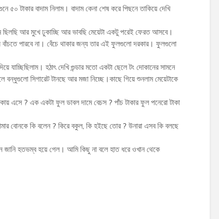
ুনে ৫০ টাকার বাদাম নিলাম। বাদাম কেনা শেষ করে পিছনে তাকিয়ে দেখি
াম ছিলছি আর মুখে ঢুকাচ্ছি আর ভাবছি মেয়েটা একটু পরেই ফেরত আসবে।
াঁচতে পারবে না। বেঁচে থাকার জন্য তার এই ফুলগুলো দরকার। ফুলগুলো
িয়ে যাচ্ছিছিলাম। হঠাৎ দেখি গুন্ডার মতো একটা ছেলে টং দোকানের সামনে
লে বন্ধুগুলো সিগারেট টানছে আর মজা নিচ্ছে।কাছে গিয়ে শুনলাম মেয়েটাকে
কায় এসে ? এক একটা ফুল ডাবল দামে বেচস ? পাঁচ টাকার ফুল পনেরো টাকা
মার বোনকে কি বলেন ? কিরে বকুল, কি হইছে তোর ? উনারা এসব কি বলছে
েমন জানি হতভম্ব হয়ে গেল। আমি কিছু না বলে হাত ধরে ওখান থেকে