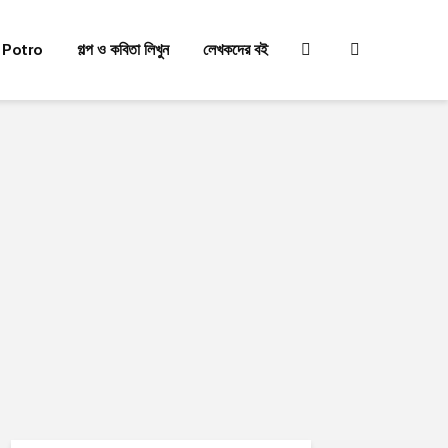
 Potro
গল্প ও কবিতা লিখুন
লেখকদের বই