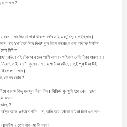
হয়ে গেলাম ?
ালায় বকব। সারাদিন না খায়া থাকতে হইব তাই একটু বাড়ায় কইছিলাম।
াম।চার ‘শো টাকা দিয়ে বিশটা ফুল কিনে বললাম,কখনো কাউকে ঠকাবিনা।
টাকা নিবি না।
্ছা তাইলে এই টেকাডা রাহেন আমি আপনার থাইক্যা বেশি নিবার পারুম না।
নিয়েছি তাই বিশ টা ফুলের দাম চারশো টাকা হইছে। তুই পুরা টাকা টাই
কাটা ফেরত দিলাম।
লাম, কে হয় তোর ?
িয়ে বললাম কিছু ফলমূল কিনে নিস। পিচ্চিটা খুব খুশি হয়ে গেল।দুজন
েকে বললাম–
ে আছে ?
কটা বস্তি আছে ওইহানে থাকি। মা, আমি আর ছোডো ভাইডা মিলা এক লগে
ন এসেছিস ? তোর বাবা–মা কি করে?