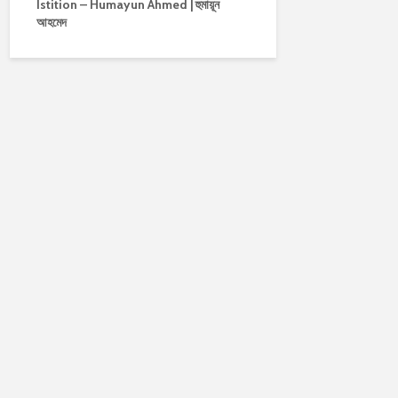
Istition – Humayun Ahmed | হুমায়ূন
আহমেদ