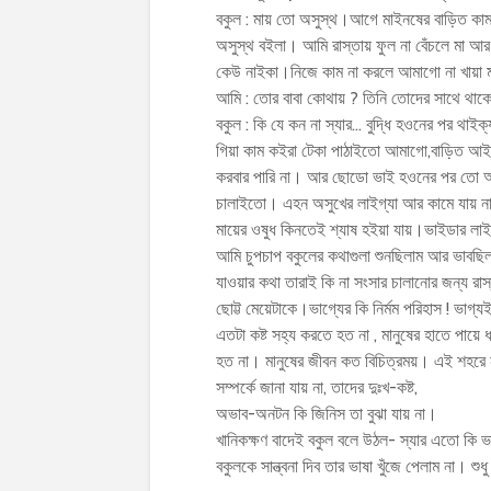
বকুল : মায় তো অসুস্থ।আগে মাইনষের বাড়িত কা
অসুস্থ বইলা। আমি রাস্তায় ফুল না বেঁচলে মা 
কেউ নাইকা।নিজে কাম না করলে আমাগো না খায়া 
আমি : তোর বাবা কোথায় ? তিনি তোদের সাথে থাকে
বকুল : কি যে কন না স্যার… বুদ্ধি হওনের পর থাই
গিয়া কাম কইরা টেকা পাঠাইতো আমাগো,বাড়িত আ
করবার পারি না। আর ছোডো ভাই হওনের পর তো আম
চালাইতো। এহন অসুখের লাইগ্যা আর কামে যায় না
মায়ের ওষুধ কিনতেই শ্যাষ হইয়া যায়।ভাইডার লাইগ
আমি চুপচাপ বকুলের কথাগুলা শুনছিলাম আর ভাবছিল
যাওয়ার কথা তারাই কি না সংসার চালানোর জন্য রা
ছোট্ট মেয়েটাকে।ভাগ্যের কি নির্মম পরিহাস ! ভা
এতটা কষ্ট সহ্য করতে হত না , মানুষের হাতে পায়ে 
হত না। মানুষের জীবন কত বিচিত্রময়। এই শহরে ন
সম্পর্কে জানা যায় না, তাদের দুঃখ-কষ্ট,
অভাব-অনটন কি জিনিস তা বুঝা যায় না।
খানিকক্ষণ বাদেই বকুল বলে উঠল- স্যার এতো কি ভ
বকুলকে সান্ত্বনা দিব তার ভাষা খুঁজে পেলাম না। শুধ