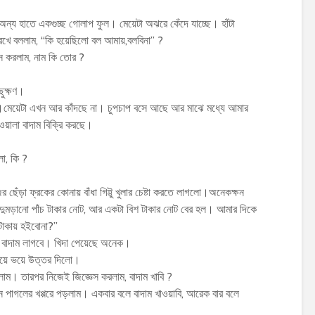
অন্য হাতে একগুচ্ছ গোলাপ ফুল। মেয়েটা অঝরে কেঁদে যাচ্ছে। হাঁটা
রেখে বললাম, “কি হয়েছিলো বল আমায়,বলবিনা” ?
েস করলাম, নাম কি তোর ?
ুক্ষণ।
।মেয়েটা এখন আর কাঁদছে না। চুপচাপ বসে আছে আর মাঝে মধ্যে আমার
য়ালা বাদাম বিক্রি করছে।
ো, কি ?
েঁড়া ফ্রকের কোনায় বাঁধা গিট্টু খুলার চেষ্টা করতে লাগলো।অনেকক্ষন
 একটা দুমড়ানো পাঁচ টাকার নোট, আর একটা বিশ টাকার নোট বের হল। আমার দিকে
চ টাকায় হইবোনা?”
র বাদাম লাগবে। খিদা পেয়েছে অনেক।
ভয়ে ভয়ে উত্তর দিলো।
ইলাম। তারপর নিজেই জিজ্ঞেস করলাম, বাদাম খাবি ?
 পাগলের খপ্পরে পড়লাম। একবার বলে বাদাম খাওয়াবি, আরেক বার বলে