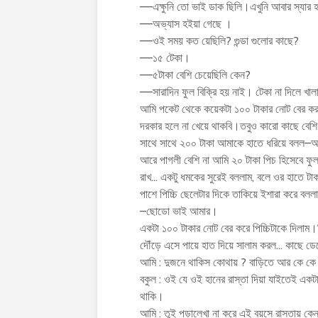
––এক্ষুনি তো ভাই ডাক ছিলি।এখুনি আবার স্যার 
––অভ্যাস হইয়া গেছে ।
––ওই সময় কত য়েছিলি? গুন্ডা গুলোর কাছে?
––১৫ টেকা।
––৫টাকা বেশি চেয়েছিলি কেন?
––সারাদিন ফুল বিক্রি হয় নাই। টেকা না দিলে খ
আমি পকেট থেকে কয়েকটা ১০০ টাকার নোট বের করল
দরকার হলে না খেয়ে থাকবি।তবুও কারো কাছে বেশি 
সাথে সাথে ২০০ টাকা আমাকে হাতে ধরিয়ে বলল–আচ
আরে পাগলী বেশি না আমি ২০ টাকা পিচ হিসেবে ফুল 
রাখ… একটু ধমকের সুরেই বললাম, বলে ওর হাতে টা
পাশে পিচ্চি ছেলেটার দিকে তাকিয়ে ইশারা করে বল
–ছোডো ভাই আমার।
একটা ১০০ টাকার নোট বের করে পিচ্চিটাকে দিলাম।দ
দৌঁড়ে এসে পায়ে হাত দিয়ে সালাম করল… কাছে ড
আমি : দুজনে থাকিস কোথায় ? বাড়িতে আর কে ক
বকুল : ওই যে ওই হানের রাস্তা দিয়া যাইতেই এ
থাকি।
আমি : তুই পড়ালেখা না করে এই বয়সে রাস্তায় কে