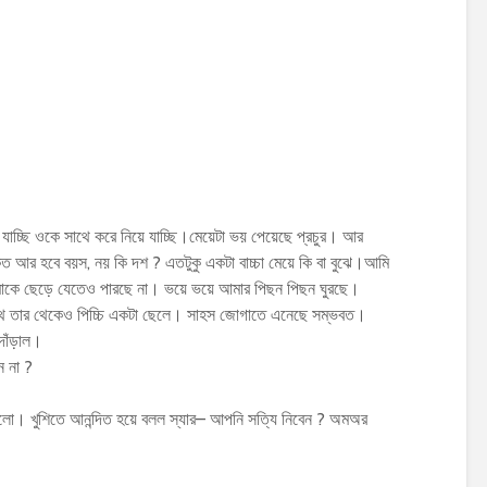
াচ্ছি ওকে সাথে করে নিয়ে যাচ্ছি।মেয়েটা ভয় পেয়েছে প্রচুর। আর
আর হবে বয়স, নয় কি দশ ? এতটুকু একটা বাচ্চা মেয়ে কি বা বুঝে।আমি
 আমাকে ছেড়ে যেতেও পারছে না। ভয়ে ভয়ে আমার পিছন পিছন ঘুরছে।
থে তার থেকেও পিচ্চি একটা ছেলে। সাহস জোগাতে এনেছে সম্ভবত।
দাঁড়াল।
ন না ?
লো। খুশিতে আনন্দিত হয়ে বলল স্যার– আপনি সত্যি নিবেন ? অমঅর