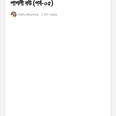
পাগলী বউ (পর্ব-০৫)
Nafis Ahamed
397 views