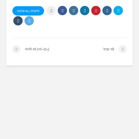
VIEW ALL POSTS
পাগলী বউ (পর্ব-0৬)
ইচ্ছে পরি