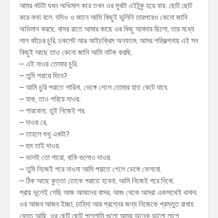
আমর বউটা যখন অভিমান করে তখন ওর মুখটা এইটুকু হয়ে যায়. ছোট ছোট
করে কথা বলে. যদিও ও জানে আমি কিছুই ভুলিনি তারপরেও কেনো জানি
অভিমান করছে. বাসর রাতে আমার কাছে ওর কিছু আবদার ছিলো, তার মধ্যে
লাল কাঁচের চুরি, চকলেট আর আইচক্রিম অন্যতম. আমর পরিকল্পনায় এই সব
কিছুই আছে তাও কেনো জানি আমি নাটক করছি.
– এই নাওয় তোমার চুরি.
– তুমি পরায়ে দিবে?
– আমি চুরি পরাতে পারিনা, ভেঙ্গে গেলে তোমার হাত কেটে যাবে.
– যাক, তাও পরিয়ে দাওয়.
– পারবোনা, তুই নিজেই পর.
– দাওয় রে,
– তাহলে শুধু একটা?
– হুম তাই দাওয়.
– ভালই তো পারো, বাকি গুলোও দাওয়.
– তুমি নিজেই পরে নাওনা আমি পরাতে গেলে ভেঙ্গে ফেলবো.
– ঠিক আছে কুত্তা তোকে পরাতে হবেনা, আমি নিজেই পরে নিবো.
প্রায় ভুলেই গেছি আজ আমাদের বাসর, আজ থেকে আমরা একসাথেই থাকব.
ওর আজব আজব ইচ্ছা, চাহিদা আর প্রশ্নের জন্য নিজেকে প্রস্তুত রাখায়
বেস্ত আছি. ওর ছোট ছোট পাগলামি গুলো আমর অনেক ভালো লাগে.