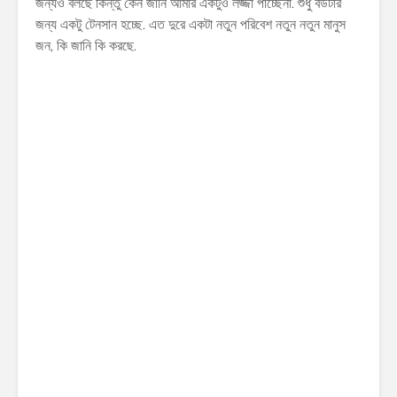
জন্যও বলছে কিন্তু কেন জানি আমার একটুও লজ্জা পাচ্ছেনা. শুধু বউটার
জন্য একটু টেনসান হচ্ছে. এত দুরে একটা নতুন পরিবেশ নতুন নতুন মানুস
জন, কি জানি কি করছে.