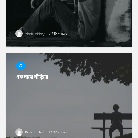
তাসনিয়া তাবাসসুম
719 views
VG
একপায়ে দাঁড়িয়ে
Broken Hart
107 views