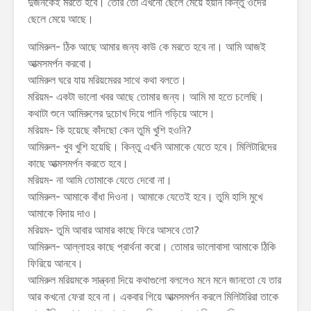
দুজনকেই মরতে হবে। তোর তো এখনো ছেলে মেয়ে হয়নি কিন্তু ওদের
ছেলে মেয়ে আছে।
আমিরুল- ঠিক আছে আমার জন্য কাউ কে মরতে হবে না। আমি আজই
আত্মসমর্পন করবো।
আমিরুল ঘরে যায় মরিয়মেরর সাথে কথা বলতে।
মরিয়ম- একটা ভালো খবর আছে তোমার জন্য। আমি মা হতে চলেছি।
কথাটা শুনে আমিরুলের দুচোখ দিয়ে পানি গড়িয়ে আসে।
মরিয়ম- কি হয়েছে কাঁদছো কেন তুমি খুশি হওনি?
আমিরুল- খুব খুশি হয়েছি। কিন্তু এখনি আমাকে যেতে হবে। মিলিটারিদের
কাছে আত্মসমর্পন করতে হবে।
মরিয়ম- না আমি তোমাকে যেতে দেবো না।
আমিরুল- আমাকে বাঁধা দিওনা। আমাকে যেতেই হবে। তুমি হাসি মুখে
আমাকে বিদায় দাও।
মরিয়ম- তুমি আবার আমার কাছে ফিরে আসবে তো?
আমিরুল- আল্লাহর কাছে প্রার্থনা করো। তোমার ভালোবাসা আমাকে ঠিকি
ফিরিয়ে আনবে।
আমিরুল মরিয়মকে সান্ত্বনা দিয়ে কথাগুলো বললেও মনে মনে জানতো যে তার
আর কখনো ফেরা হবে না। একবার গিয়ে আত্মসমর্পন করলে মিলিটারিরা তাকে