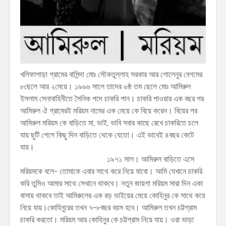
খলিফাপাড়া গ্রামের বাসিন্দা মোঃ সৌকতুল্লাহ সরকার আর গোলেনুর বেগমের
৮ছেলে আর ২মেয়ে। ১৯৬৬ সালে তাদের ৬ষ্ঠ তম ছেলে মোঃ আমিরুল
ইসলাম সেনাবাহিনীতে সৈনিক পদে চাকরি পান। চাকরি পাওয়ার এক বছর পর
আমিরুল ঐ গ্রামেরই মরিয়ম নামের এক মেয়ে কে বিয়ে করেন। বিয়ের পর
আমিরুল মরিয়ম কে বাড়িতে মা, ভাই, ভাবি সবার কাছে রেখে চাকরিতে চলে
যায় ছুটি পেলে কিছু দিন বাড়িতে থেকে যেতো। এই ভাবেই ৪বছর কেটে
যায়।
১৯৭১ সাল। আমিরুল বাড়িতে এসে
মরিয়মকে বলে- তোমাকে এবার সাথে করে নিয়ে যাবো। আমি যেখানে চাকরি
করি তুমিও আমার সাথে সেখানে থাকবে। নতুন জায়গা মরিয়ম সারা দিন একা
বাসায় থাকবে তাই আমিরুলের এক রড় ভাইয়ের মেয়ে কোহিনুর কে সাথে করে
নিয়ে যায়।কোহিনুরের তখন ৭-৮বছর বয়স হবে। আমিরুল তখন চট্টগ্রাম
চাকরি করতো। মরিয়ম আর কোহিনুর কে চট্টগ্রাম নিয়ে যায়। ওরা ভাড়া