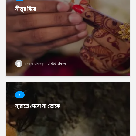
নীতুর বিয়ে
তাসনিয়া তাবাসসুম
666 views
JG
হারাতে দেবো না তোকে