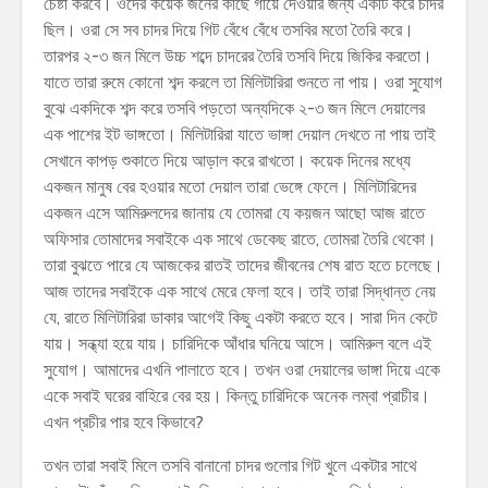
চেষ্টা করবে। ওদের কয়েক জনের কাছে গাঁয়ে দেওয়ার জন্য একটি করে চাদর
ছিল। ওরা সে সব চাদর দিয়ে গিট বেঁধে বেঁধে তসবির মতো তৈরি করে।
তারপর ২-৩ জন মিলে উচ্চ শব্দে চাদরের তৈরি তসবি দিয়ে জিকির করতো।
যাতে তারা রুমে কোনো শব্দ করলে তা মিলিটারিরা শুনতে না পায়। ওরা সুযোগ
বুঝে একদিকে শব্দ করে তসবি পড়তো অন্যদিকে ২-৩ জন মিলে দেয়ালের
এক পাশের ইট ভাঙ্গতো। মিলিটারিরা যাতে ভাঙ্গা দেয়াল দেখতে না পায় তাই
সেখানে কাপড় শুকাতে দিয়ে আড়াল করে রাখতো। কয়েক দিনের মধ্যে
একজন মানুষ বের হওয়ার মতো দেয়াল তারা ভেঙ্গে ফেলে। মিলিটারিদের
একজন এসে আমিরুলদের জানায় যে তোমরা যে কয়জন আছো আজ রাতে
অফিসার তোমাদের সবাইকে এক সাথে ডেকেছ রাতে, তোমরা তৈরি থেকো।
তারা বুঝতে পারে যে আজকের রাতই তাদের জীবনের শেষ রাত হতে চলেছে।
আজ তাদের সবাইকে এক সাথে মেরে ফেলা হবে। তাই তারা সিদ্ধান্ত নেয়
যে, রাতে মিলিটারিরা ডাকার আগেই কিছু একটা করতে হবে। সারা দিন কেটে
যায়। সন্ধ্যা হয়ে যায়। চারিদিকে আঁধার ঘনিয়ে আসে। আমিরুল বলে এই
সুযোগ। আমাদের এখনি পালাতে হবে। তখন ওরা দেয়ালের ভাঙ্গা দিয়ে একে
একে সবাই ঘরের বাহিরে বের হয়। কিন্তু চারিদিকে অনেক লম্বা প্রাচীর।
এখন প্রচীর পার হবে কিভাবে?
তখন তারা সবাই মিলে তসবি বানানো চাদর গুলোর গিট খুলে একটার সাথে