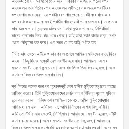
আরেকটা বেঁধে দড়ির মতো তৈরি করে। তারপর এক জনের পিঠের ওপর
আরেক জন তার পিঠের ওপর আরেক জন এইভাবে এক জনকে প্রাচীরের
ওপারে পার করে দেয়। সে প্রাচীরের ওপার থেকে চাদরটা ধরে রাখে আর
এপার থেকে একে একে সবাই প্রাচীর পার হয়ে ঐ পারে চলে যায়। সঙ্গে সঙ্গে
তারা শুনতে পায়। বন্দুকের গুলির শব্দ। তারা বুঝতে পারে যে, মিলিটারিরা
তাদের পালানোর বিষয় টের পেয়ে গেছে। তাই তারা সবাই বাঁচার জন্য সেখান
থেকে দৌঁড়ানো শুরু করে। এক সময় যে যার বাড়ি পৌঁছে যায়।
দীর্ঘ ৫ মাস জেলে আটকে থাকার পর অবশেষে আমিরুল মরিয়মের কাছে ফিরে
আসে। কিছু দিনের মধ্যেই দেশ স্বাধীন হয়ে যায়। আমিরুল- আমার
সন্তান স্বাধীন দেশে জন্ম নেবে। আজ বাঙ্গালি জাতির বিজয় হয়েছে। আজ
আমাদের বিজয়ের উল্লাস করার দিন।
স্বাধীনতার অনেক বছর পর প্রধানমন্ত্রী শেখ হাসিনা মুক্তিযোদ্ধাদের নামের
তালিকা করেন। তিনি মুক্তিযোদ্ধাদের কোঠা দান ও বিভিন্ন সুযোগ সুবিধার
বন্দোবস্ত করেন। মরিয়ম তখন আমিরুল কে বলে, তুমিও মুক্তিযোদ্ধার
তালিকায় নাম দাও। আমিরুল- না, আমি বিনিময়ের আশায় কিছু করিনি।
আমি তো দীর্ঘ ৫ মাস জেলেই বন্দি ছিলাম। আমার দেশ স্বাধীন হয়েছে এটাই
আমার কাছে অনেক। আমার সন্তান স্বাধীন দেশে জন্মেছে। আমরা যে
বিজয়ের উল্লাস করতে পেরেছি এর থেকে বড় পাওয়া আর হয় না। অন্য সব