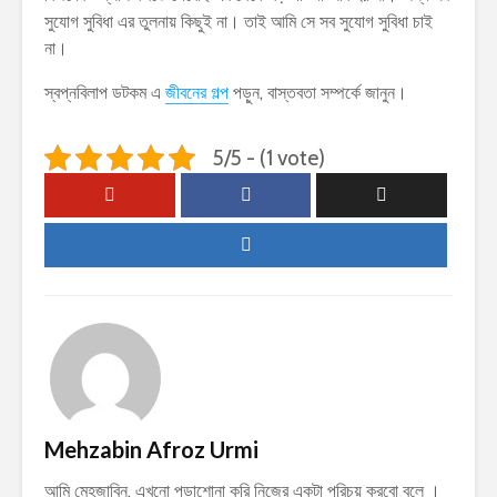
সুযোগ সুবিধা এর তুলনায় কিছুই না। তাই আমি সে সব সুযোগ সুবিধা চাই
না।
স্বপ্নবিলাপ ডটকম এ
জীবনের গল্প
পড়ুন, বাস্তবতা সম্পর্কে জানুন।
5/5 - (1 vote)
Mehzabin Afroz Urmi
আমি মেহজাবিন, এখনো পড়াশোনা করি নিজের একটা পরিচয় করবো বলে ।