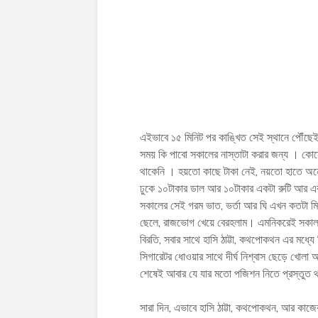
এইভাবে ১৫ মিনিট পর কাঙ্খিত সেই স্থানে পৌঁ
সময় কি পাবো সকালের নাস্তাটা করার জন্য । ক
থাকেনি । হয়তো কাছে টাকা নেই, নয়তো হাতে অন
ঢুকে ১০টাকার ডাল আর ১০টাকার একটা রুটি আর এক 
সকালের সেই গরম ভাত, ভর্তা আর ঘি এখন কতটা ম
ছেলে, রাজভোগ খেয়ে বেরহলাম। এমনিকরেই সকালটা প
বিরতি, সবার সাথে হাসি ঠাট্টা, কথপোকথন এর মধ্য
সিগারেটর ধোওয়ার সাথে দীর্ঘ নিশ্বাস ছেড়ে খোলা
শেষেই আবার যে যার মতো পজিশন নিতে প্রস্তুত 
সারা দিন, এভাবে হাসি ঠাট্টা, কথপোকথন, আর কাজের