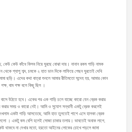
ে, কেউ কেউ কাঁধে কিসব নিয়ে ঘুরছে বোঝা দায়। নানান রকম গাড়ি নামক
েছন থেকে প্যাপু শব্দ, চমকে ২ হাত ডান দিকে লাফিয়ে পেছন ঘুরতেই দেখি
ে মামা ছড়ি। এদের কথা বাত্রা শুনলে আমার রীতিমতো সন্দেহ হয়, আমার কোন
ক্ষ, বাম পক্ষ বলে কিছু ছিল ।
াকে বাসে উঠতে হবে। একের পর এক গাড়ি চলে যাচ্ছে কারো যেন ব্রেক করার
 করার সময় ও কারো নেই। আমি ও সুযোগ সন্ধানী একটু ব্রেক করলেই
দেখলাম একটা গাড়ি আসতেছে, আমি হাত তুলতেই পাশে এসে হালকা ব্রেক
েলো । একটু কম বেশি হলেই সোজা চাকার তলায়। ভাবতেই অবাক লাগে,
, কেউ থাকবে না দেখার মতো, হয়তো আইনের লোকের চোখে পড়লে জামা