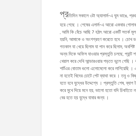
প্র
তিদিন সকালে ৩টা অ্যালার্ম-এ ঘুম ভাঙে, প্রথ
হয়ে গেছে । শেষের এলার্ম-এ আরো একবার গোলাবারু
, আমি কি বেঁচে আছি ? হঠাৎ আরো একটি সতর্ক মূ
হয়নি, আমাকে ও অংশগ্রহণ করেতে হবে । চোখ ডলত
গতকাল যা খেয়ে ছিলাম যা পান করে ছিলাম, অবশিষ
অন্য দিকে অফিস যাওয়ার প্রস্তুতি চলছে, প্যান্ট
খেয়াল করে দেখি আন্ডারওয়ার পড়তে ভুলে গেছি । ক
শার্টএর বোতাম গুলো এলোমেলো করে লাগিয়েছি । এ
না হতেই খিদের চোটে পেট ব্যাথা করে । তবু ও ক
হতে হবে যুদ্ধের উদ্দেশ্যে । প্রস্তুতি শেষ, ব্যা
করে মুখে দিয়ে মনে হয়, ভালো হতো যদি চিবাইতে ন
বের হতে হয় যুদ্ধে যাবার জন্য ।