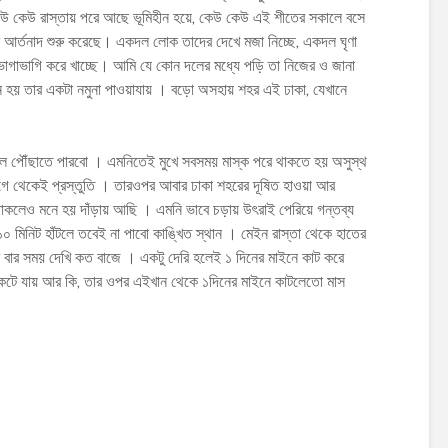
কেউ কেউ রাস্তায় পরে আছে ভূমিহীন হয়ে, কেউ কেউ এই শীতের সকালে বসে
ে আর্তনাদ শুরু করেছে। একদল লোক তাদের দেখে মজা নিচ্ছে, একদল ঘৃণা
গাভাগি করে খাচ্ছে। আমি যে কোন দলের মধ্যে পড়ি তা নিজের ও জানা
হয় তার একটা নমুনা পাওয়াযায় । বড়ো অসহায় শহর এই ঢাকা, যেখানে
লে পৌঁছাতে পারবো । এমনিতেই মুখে সবসময় মাস্ক পরে থাকতে হয় অসুস্থ
 আগে থেকেই প্রস্তুতি । তারওপর আবার ঢাকা শহরের দূষিত হাওয়া আর
ে থাকলেও মনে হয় দাঁড়ায় আছি । এমনি ভাবে চড়ায় উৎরাই পেরিয়ে গন্তব্য
মিনিট হাঁটলে তবেই না পাবো কাঙ্খিত স্থান । মেইন রাস্তা থেকে হাতের
র বার সময় দেখি কত বাজে । একটু দেরি হলেই ১ দিনের মাইনে কাট করে
 কেটে যায় আর কি, তার ওপর এইখান থেকে ১দিনের মাইনে কাটলেতো মাস