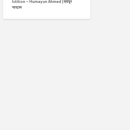
Istition – Humayun Ahmed | হুমায়ূন
আহমেদ