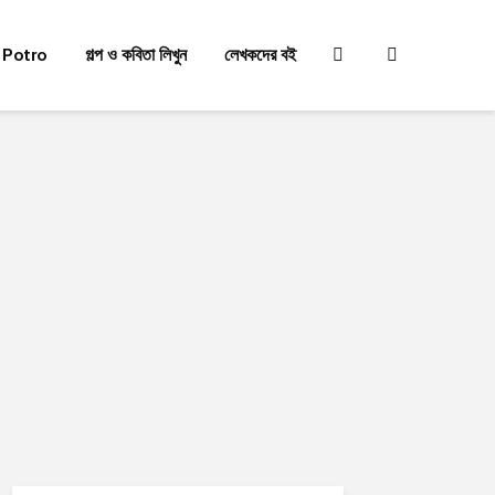
 Potro
গল্প ও কবিতা লিখুন
লেখকদের বই