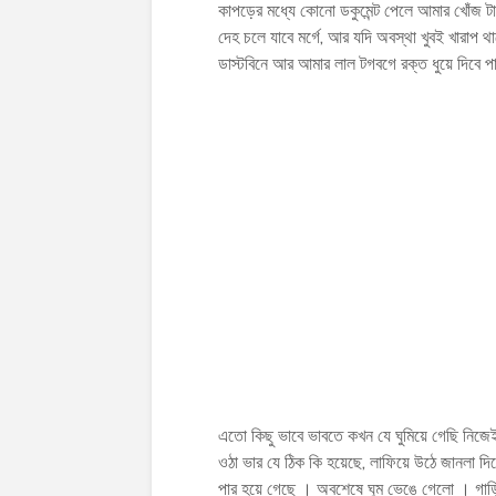
কাপড়ের মধ্যে কোনো ডকুমেন্ট পেলে আমার খোঁজ টা
দেহ চলে যাবে মর্গে, আর যদি অবস্থা খুবই খারাপ থ
ডাস্টবিনে আর আমার লাল টগবগে রক্ত ধুয়ে দিবে 
এতো কিছু ভাবে ভাবতে কখন যে ঘুমিয়ে গেছি নিজে
ওঠা ভার যে ঠিক কি হয়েছে, লাফিয়ে উঠে জানলা দিয়
পার হয়ে গেছে । অবশেষে ঘুম ভেঙে গেলো । গাড়