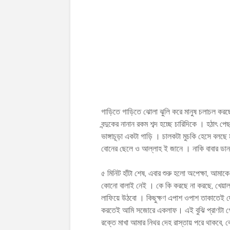
গাড়িতে গাড়িতে ঝোলা ঝুলি করে মানুষ চলাচল করছ
বন্দুকের নানান রকম শব্দ হচ্ছে চারিদিকে । হঠাৎ প
ভাঙ্গাচূড়া একটা গাড়ি । চালকটা মুচকি হেসে বলছ
বোনের ছেলে ও আল্লাহ ই জানে । নাকি বাবার ডান প
৫ মিনিট হাঁটা শেষ, এবার শুরু হলো অপেক্ষা, আম
কোনো বালাই নেই । কে কি করছে না করছে, খেয়াল
লাফিয়ে উঠবো । কিছুক্ষণ এপাশ ওপাশ তাকাতেই 
করতেই আমি সজোরে একলাফ। এই বুঝি প্রাণটা গ
রক্তে মাখা আমার নিথর দেহ রাস্তায় পরে থাকবে