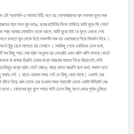
ম ২টা অ্যালার্ম-এ লাফায় উঠি, মনে হয় গোলাবারুদের শব্দ শুনলাম যুদ্ধ শুরু
দের শব্দে যখন ঘুম ভাঙে, ঘরের ছাউনির দিকে তাকিয়ে ভাবি যুদ্ধ কি শেষ?
লক শব্ধ আমার মোবাইল থেকে আসে, আমি বুঝে যাই যে যুদ্ধ এখনো শেষ
ে ডলতে ঘুম থেকে উঠে সকালটা শুরু হয় ওয়াসরুমে গিয়ে বিসর্জন দিয়ে ।
্ট অংশ টুকু রেখে আসতে হয় সেখানে । সবকিছু শেষে একদিকে চোখ ডলা,
 শার্ট সব কিছু পড়া শেষ হঠাৎ অনুভব হয় ভেতরটা এমন খালি খালি লাগছে কেন?
খনো বা মাথায় চিরুনি দেয়ার জন্য আয়নার সামনে গিয়ে দাঁড়াতেই দেখি
তকিছুর মধ্যে হঠাৎ পেটে মোচড়, মাছে ভাতে বাঙালি বলে কথা, সকাল হতে
িছু করার নেই । হাতে একদম সময় নেই যে কিছু খেয়ে যাবো। এখনই বের
গ টা কাঁধে নিয়ে, রুম থেকে বের হওয়ার সময় প্যাকেট থেকে একটা বিস্কিট বের
া হতো। বোতলের মুখ খুলে গলায় পানি ঢেলে কিছু অংশ জোর পূর্বক ঢুকিয়ে