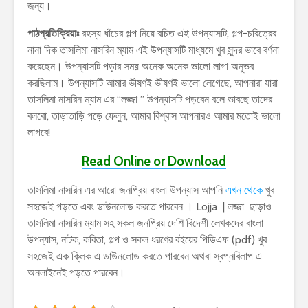
জন্য।
পাঠপ্রতিক্রিয়াঃ
রহস্য ধাঁচের গল্প নিয়ে রচিত এই উপন্যাসটি, গল্প-চরিত্রের
নানা দিক তাসলিমা নাসরিন ম্যাম এই উপন্যাসটি মাধ্যমে খুব সুন্দর ভাবে বর্ণনা
করেছেন। উপন্যাসটি পড়ার সময় অনেক অনেক ভালো লাগা অনুভব
করছিলাম। উপন্যাসটি আমার ভীষণই ভীষণই ভালো লেগেছে, আপনারা যারা
তাসলিমা নাসরিন ম্যাম এর “লজ্জা ” উপন্যাসটি পড়বেন বলে ভাবছে তাদের
বলবো, তাড়াতাড়ি পড়ে ফেলুন, আমার বিশ্বাস আপনারও আমার মতোই ভালো
লাগবে!
Read Online
or
Download
তাসলিমা নাসরিন এর আরো জনপ্রিয় বাংলা উপন্যাস আপনি
এখন থেকে
খুব
সহজেই পড়তে এবং ডাউনলোড করতে পারবেন । Lojja | লজ্জা ছাড়াও
তাসলিমা নাসরিন ম্যাম সহ সকল জনপ্রিয় দেশি বিদেশী লেখকদের বাংলা
উপন্যাস, নাটক, কবিতা, গল্প ও সকল ধরণের বইয়ের পিডিএফ (pdf) খুব
সহজেই এক ক্লিক এ ডাউনলোড করতে পারবেন অথবা স্বপ্নবিলাপ এ
অনলাইনেই পড়তে পারবেন।