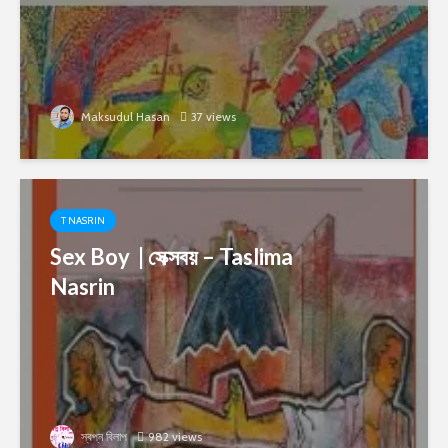
Maksudul Hasan
37 views
T NASRIN
Sex Boy | সেক্সবয় – Taslima
Nasrin
স্বপ্ন বিলাপ
982 views