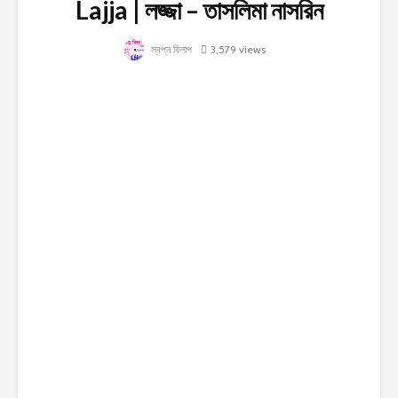
Lajja | লজ্জা – তাসলিমা নাসরিন
স্বপ্ন বিলাপ
3,579 views