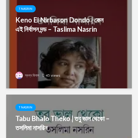
T NASRIN
Keno Ei Nirbason Dondo | কেন
এই নির্বাসন দন্ড – Taslima Nasrin
স্বপ্ন বিলাপ
45 views
T NASRIN
Tabu Bhalo Theko | তবু ভাল থেকো –
তসলিমা নাসরিন