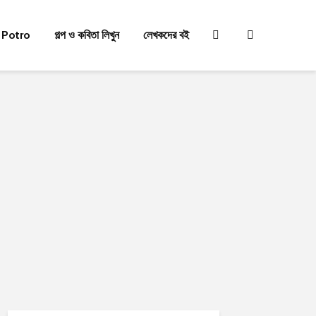
 Potro
গল্প ও কবিতা লিখুন
লেখকদের বই