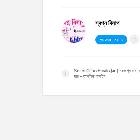
স্বপ্ন বিলাপ
VIEW ALL POSTS
Sokol Griho Haralo Jar | সকল গৃহ হারা
যার – তাসলিমা নাসরিন