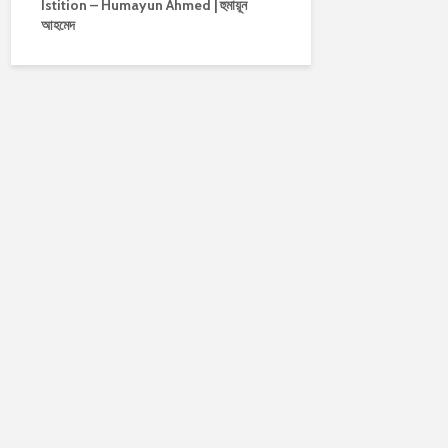
Istition – Humayun Ahmed | হুমায়ূন
আহমেদ