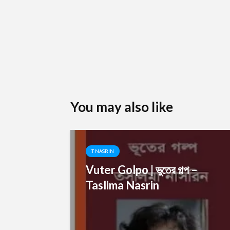
You may also like
T NASRIN
Vuter Golpo | ভুতের গল্প –
Taslima Nasrin