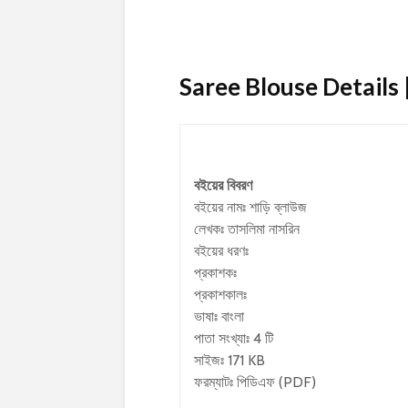
Saree Blouse Details | 
বইয়ের বিবরণ
বইয়ের নামঃ শাড়ি ব্লাউজ
লেখকঃ
তাসলিমা নাসরিন
বইয়ের ধরণঃ
প্রকাশকঃ
প্রকাশকালঃ
ভাষাঃ বাংলা
পাতা সংখ্যাঃ 4 টি
সাইজঃ 171 KB
ফরম্যাটঃ পিডিএফ (PDF)