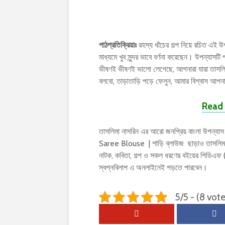
পাঠপ্রতিক্রিয়াঃ
রহস্য ধাঁচের গল্প নিয়ে রচিত এই উপ
মাধ্যমে খুব সুন্দর ভাবে বর্ণনা করেছেন। উপন্য
ভীষণই ভীষণই ভালো লেগেছে, আপনারা যারা তাসলিম
বলবো, তাড়াতাড়ি পড়ে ফেলুন, আমার বিশ্বাস আপ
Read 
তাসলিমা নাসরিন এর আরো জনপ্রিয় বাংলা উপন্য
Saree Blouse | শাড়ি ব্লাউজ ছাড়াও তাসলিমা ন
নাটক, কবিতা, গল্প ও সকল ধরণের বইয়ের পিডিএ
স্বপ্নবিলাপ এ অনলাইনেই পড়তে পারবেন।
5/5 - (8 vote