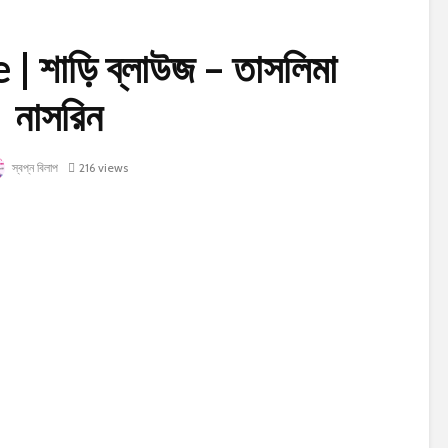
 শাড়ি ব্লাউজ – তাসলিমা
নাসরিন
স্বপ্ন বিলাপ
216 views