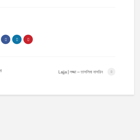
লো
Lajja | লজ্জা – তাসলিমা নাসরিন