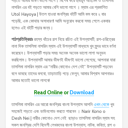
পড়তে আমার ভীষণ ভালো লাগে। বিশেষ করে হুমায়ূন আহমেদ ও তাসলিমা
নাসরিন এর বই পড়তে আমার বেশি ভালো লাগে । ম্যাম এর প্রকাশিত
Utol Hayoya | উতল হাওয়া জনপ্রিয় বইটি আমি কম করে ২ বার
পড়েছি, এক কোথায় অসাধারণ! আমি অনুরোধ করবো সময় পেলে একবার
হলেও এই বইটি পড়ার জন্য।
পাঠপ্রতিক্রিয়াঃ
রহস্য ধাঁচের গল্প নিয়ে রচিত এই উপন্যাসটি, গল্প-চরিত্রের
নানা দিক তাসলিমা নাসরিন ম্যাম এই উপন্যাসটি মাধ্যমে খুব সুন্দর ভাবে বর্ণনা
করেছেন। উপন্যাসটি পড়ার সময় অনেক অনেক ভালো লাগা অনুভব
করছিলাম। উপন্যাসটি আমার ভীষণই ভীষণই ভালো লেগেছে, আপনারা যারা
তাসলিমা নাসরিন ম্যাম এর “নারীর কোনোও দেশ নেই” উপন্যাসটি পড়বেন
বলে ভাবছে তাদের বলবো, তাড়াতাড়ি পড়ে ফেলুন, আমার বিশ্বাস আপনারও
আমার মতোই ভালো লাগবে!
Read Online
or
Download
তাসলিমা নাসরিন এর আরো জনপ্রিয় বাংলা উপন্যাস আপনি
এখন থেকে
খুব
সহজেই পড়তে এবং ডাউনলোড করতে পারবেন । Narir Kono o
Desh Nei | নারীর কোনোও দেশ নেই ছাড়াও তাসলিমা নাসরিন ম্যাম সহ
সকল জনপ্রিয় দেশি বিদেশী লেখকদের বাংলা উপন্যাস, নাটক, কবিতা, গল্প ও