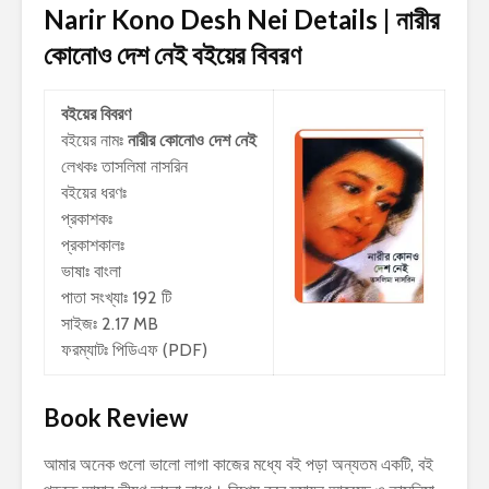
Narir Kono Desh Nei Details | নারীর
কোনোও দেশ নেই
বইয়ের বিবরণ
বইয়ের বিবরণ
বইয়ের নামঃ
নারীর কোনোও দেশ নেই
লেখকঃ
তাসলিমা নাসরিন
বইয়ের ধরণঃ
প্রকাশকঃ
প্রকাশকালঃ
ভাষাঃ বাংলা
পাতা সংখ্যাঃ 192 টি
সাইজঃ 2.17 MB
ফরম্যাটঃ পিডিএফ (PDF)
Book Review
আমার অনেক গুলো ভালো লাগা কাজের মধ্যে বই পড়া অন্যতম একটি, বই