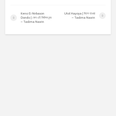
Keno Ei Nirbason
Utol Hayoya | উতল হাওয়া
Dondo | কেন এই নির্বাসন দন্ড
– Taslima Nasrin
– Taslima Nasrin