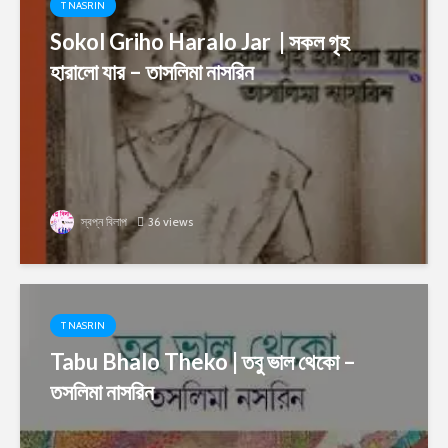
T NASRIN
Sokol Griho Haralo Jar | সকল গৃহ
হারালো যার – তাসলিমা নাসরিন
স্বপ্ন বিলাপ
36 views
T NASRIN
Tabu Bhalo Theko | তবু ভাল থেকো –
তসলিমা নাসরিন