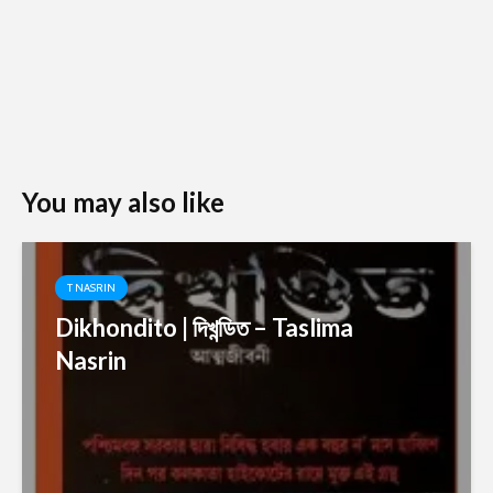
You may also like
T NASRIN
Dikhondito | দিখন্ডিত – Taslima
Nasrin