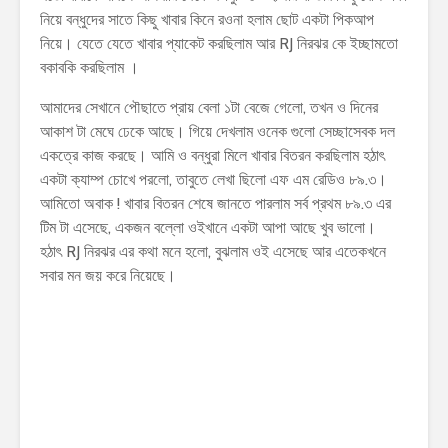
নিয়ে বন্ধুদের সাতে কিছু খাবার কিনে রওনা হলাম ছোট একটা পিকআপ
নিয়ে। যেতে যেতে খাবার প্যাকেট করছিলাম আর RJ নিরঝর কে ইচ্ছামতো
বকাবকি করছিলাম ।
আমাদের সেখানে পৌছাতে প্রায় বেলা ১টা বেজে গেলো, তখন ও দিনের
আকাশ টা মেঘে ঢেকে আছে। গিয়ে দেখলাম ওনেক গুলো সেচ্ছাসেবক দল
একত্রে কাজ করছে। আমি ও বন্ধুরা মিলে খাবার বিতরন করছিলাম হঠাৎ
একটা ক্যাম্প চোখে পরলো, তাবুতে লেখা ছিলো এফ এম রেডিও ৮৯.৩।
আমিতো অবাক ! খাবার বিতরন শেষে জানতে পারলাম সর্ব প্রথম ৮৯.৩ এর
টিম টা এসেছে, একজন বল্লো ওইখানে একটা আপা আছে খুব ভালো।
হঠাৎ RJ নিরঝর এর কথা মনে হলো, বুঝলাম ওই এসেছে আর এতেকখনে
সবার মন জয় করে নিয়েছে।