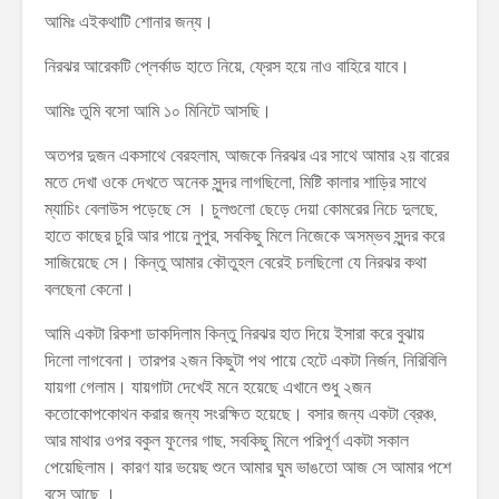
আমিঃ এইকথাটি শোনার জন্য।
নিরঝর আরেকটি প্লের্কাড হাতে নিয়ে, ফ্রেস হয়ে নাও বাহিরে যাবে।
আমিঃ তুমি বসো আমি ১০ মিনিটে আসছি।
অতপর দুজন একসাথে বেরহলাম, আজকে নিরঝর এর সাথে আমার ২য় বারের
মতে দেখা ওকে দেখতে অনেক সুন্দর লাগছিলো, মিষ্টি কালার শাড়ির সাথে
ম্যাচিং বেলাউস পড়েছে সে । চুলগুলো ছেড়ে দেয়া কোমরের নিচে দুলছে,
হাতে কাছের চুরি আর পায়ে নুপুর, সবকিছু মিলে নিজেকে অসম্ভব সুন্দর করে
সাজিয়েছে সে। কিন্তু আমার কৌতুহল বেরেই চলছিলো যে নিরঝর কথা
বলছেনা কেনো।
আমি একটা রিকশা ডাকদিলাম কিন্তু নিরঝর হাত দিয়ে ইসারা করে বুঝায়
দিলো লাগবেনা। তারপর ২জন কিছুটা পথ পায়ে হেটে একটা নির্জন, নিরিবিলি
যায়গা গেলাম। যায়গাটা দেখেই মনে হয়েছে এখানে শুধু ২জন
কতোকোপকোথন করার জন্য সংরক্ষিত হয়েছে। বসার জন্য একটা ব্রেঞ্চ,
আর মাথার ওপর বকুল ফুলের গাছ, সবকিছু মিলে পরিপূর্ণ একটা সকাল
পেয়েছিলাম। কারণ যার ভয়েছ শুনে আমার ঘুম ভাঙতো আজ সে আমার পশে
বসে আছে ।