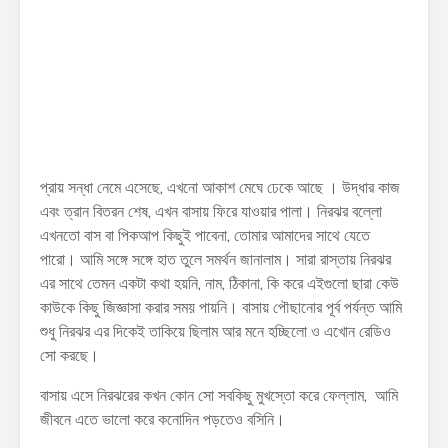
প্রায় সন্ধা নেমে এসেছে, এখনো আকাশ মেঘে ঢেকে আছে । উদ্ধার কাজ
এবং ত্রান বিতরন শেষ, এখন বাসায় ফিরে যাওয়ার পালা। নিরঝর বল্লো
এখনতো বাস বা পিকআপ কিছুই পাবেনা, তোমার আমাদের সাথে যেতে
পারো। আমি সঙ্গে সঙ্গে হাত তুলে সমর্থন জানালাম। সারা রাস্তায় নিরঝর
এর সাথে তেমন একটা কথা হয়নি, নাম, ঠিকানা, কি করে এইগুলো ছারা কেউ
কাউকে কিছু জিজ্ঞাসা করার সময় পায়নি। বাসায় পৌছানোর পূর্ব পর্যন্ত আমি
শুধু নিরঝর এর দিকেই তাকিয়ে ছিলাম আর মনে হচ্ছিলো ও এখোন রেডিও
সো করছে।
বাসায় এসে নিরঝরের কখন কোন সো সবকিছু মুখস্তো করে ফেল্লাম, আমি
জীবনে এতে ভালো করে কনোদিন পড়তেও বসিনি।