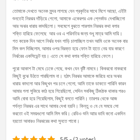
তোমাকে দেখতে অনেক সুন্দর লাগছে যেন প্রকৃতির সাথে মিশে আছো, এইটা
শুনতেই নিরঝর দাঁড়িয়ে গেলো, আমাকে একেরপর এক প্লের্কাড দেখাচ্ছিলো
আর অঝর ধারায় কাদছিলো। সবষেশে বুঝতে পারলাম নিরঝর কথা বলার
শক্তি হারিয়ে ফেলেছে আর ওর এ পরিনতির জন্য শুধু মাত্র আমি দায়ি।
গত কয়েক দিন আগে নির্ঝর যখন গাড়ি চালাচ্ছিল তখন আমি ওকে অনেক বার
মিস কল দিচ্ছিলাম, আমার ওপর বিরক্ত হয়ে ফোন টা হাতে নেয় যার কারণে
নির্ঝরের একসিডেন্ট হয়। এতে সে কথা বলার শক্তি হারিয়ে ফেলে।
পুরো আকাশ টা মেঘে ঢেকে গেছে, কখন যেন বৃষ্টি নামবে। কিকরবো নাকরবো
কিছুই বুঝে উঠতে পারছিলাম না। হঠাৎ নিরঝর আমাকে জরিয়ে ধরে অঝর
ধারায় কাদলো আর কিছুখন পর চলে গেলো, আমি তাকে ডাকতে পারিনি কারন
আমার গলা সুকিয়ে কাঠ হয়ে গিয়েছিলো, সেদিন সবকিছু ঠিকঠাক থাকার পরও
আমি বোবা হয়ে গিয়েছিলাম, কিছুই বলতে পারিনি। তারপর থেকে আজ
পর্যন্ত নিরঝর এর সাথে আমার দেখা হয়নি। কিন্তু ও যে যে সময়ে সো
করতো ওই সময়গুলো আমি মিস করি। রেডিও শুনি আার ভাবি কনো একদিন
হয়তো আবারও নিরঝরের কথা সুনতে পাবো।
5/5 - (2 votes)