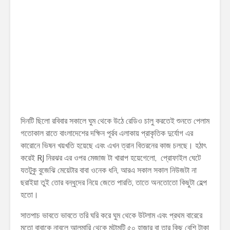
দিনটি ছিলো রবিবার সকালে ঘুম থেকে উঠে রেডিও চালু করতেই শুনতে পেলাম
গতোকাল রাতে বাংলাদেশের দক্ষিন পূর্রব এলাকায় প্রাকৃতিক দুর্যোগ এর
কারোনে ভিষন খয়খতি হয়েছে এবং এখন ত্রান বিতরনের কাজ চলছে। হঠাৎ
করেই RJ নিরঝর এর ওপর মেজাজ টা খারাপ হয়েগেলো, প্রোফাইল ঘেটে
যতটুকু বুজেঝি মেয়েটার বাবা ওনেক ধনি, আরএ সকাল সকাল নিউজটা না
ছরাইয়া তুই তোর বন্ধুদের নিয়ে জেতে পারতি, তাতে অনতোতো কিছুটা হেল্প
হতো।
সাতপাচ ভাবতে ভাবতে তরি ঘরি করে ঘুম থেকে উটলাম এবং প্রথম বারেরে
মতো বাবাকে নাবলে আলমারি থেকে মটামুটি ৫০ হাজার বা তার কিছু বেশি টাকা