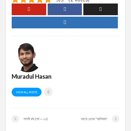
Muradul Hasan
VIEW ALL POSTS
পাগলী বউ (পর্ব – ০৩)
ভালো থেকো “আলিবাবা”