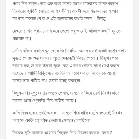
পরের দিন সকাল থেকে শুরু হলো আমার অবৈধ ভালবাসার আত্নপ্রকাশ।
নিরঝরের প্রতিটা সো তে আমি সর্বনিম্ন ৩০ টা করে মিছকল দিতাম আর
অপেক্ষা করতাম যে কখন এই জালাতনের কথাটা বলবে। কিন্তু
দেখতে দেখত প্রায় ৪ মাস হয়ে গেলো তবু ও সেই কাঙ্ক্ষিত কথাটা সুনতে
পারলাাম না।
সেদিন রবিবার সকালে ঘুম থেকে উঠে রেডিও অন করতেই একটা কঠোর গলায়
সুনতে পেলাম শুভ সকাল। পুরো মেজাজটা বিকরে গেলো। কিছুখন পরে
দরজায় নক, মা বলে উঠলো সুমন কেউ একজন তোমার সাথে দেখা করতে
এসেছে। আমি বিরক্তিসরে বলেছিলাম এতো সকালে আবার কে এলো।
আমার রূমে পাঠিয়ে দাও উঠতে ইচ্ছে করছেনা।
কিছুক্ষন পর নুপুরের শব্দ শুনতে পেলাম, সামনে তাকিয়ে দেখি নিরঝর হাতে
অনেক গুলো প্লের্কাড নিয়ে দারিয়ে আছে।
আমি নিরঝরকে দেখেই অবাক। সামনে গিয়ে দারিয়ে তুমি বলতেই, নিরঝর
আমাকে একটা প্লের্কাড দেখালো সেখানে লেখাছিলো
নিরঝরঃ তুমি আমাকে এতেবার মিছকল দিয়ে বিরক্ত করেছে কেনো?