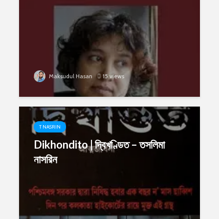
Maksudul Hasan
15 views
T NASRIN
Dikhondito | দ্বিখণ্ডিত – তসলিমা
নাসরিন