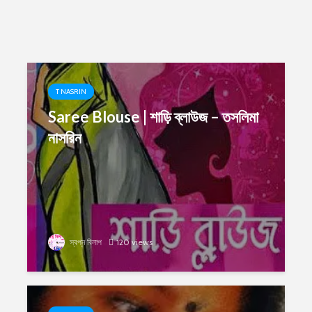
T NASRIN
Saree Blouse | শাড়ি ব্লাউজ – তসলিমা
নাসরিন
স্বপ্ন বিলাপ
120 views