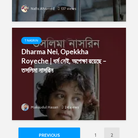
Nafis Ahamed
137 views
T NASRIN
Dharma Nei, Opekkha
Royeche | ধর্ম নেই, অপেক্ষা রয়েছে –
তসলিমা নাসরিন
Maksudul Hasan
24 views
1
2
PREVIOUS