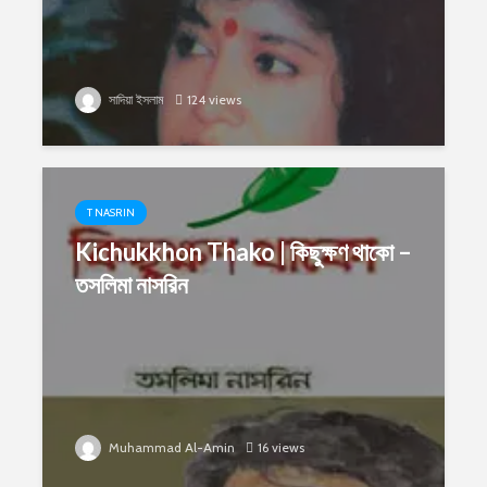
সাদিয়া ইসলাম
124 views
T NASRIN
Kichukkhon Thako | কিছুক্ষণ থাকো –
তসলিমা নাসরিন
Muhammad Al-Amin
16 views