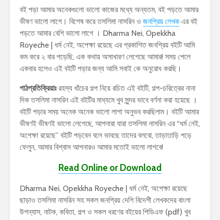
বই পড়া আমার অনেকগুলো ভালো কাজের মধ্যে অন্যতম, বই পড়তে আমার
ভীষণ ভালো লাগে। বিশেষ করে তসলিমা নাসরিন ও
জনপ্রিয় লেখক
এর বই
পড়তে আমার বেশি ভালো লাগে । Dharma Nei, Opekkha
Royeche | ধর্ম নেই, অপেক্ষা রয়েছে এর প্রকাশিত জনপ্রিয় বইটি আমি
কম করে ২ বার পড়েছি, এক কথায় অসাধারণ লেগেছে আমার! সময় পেলে
একবার হলেও এই বইটি পড়ার জন্য আমি সবাই কে অনুরোধ করছি।
পাঠপ্রতিক্রিয়াঃ
রহস্য ধাঁচের গল্প নিয়ে রচিত এই বইটি, গল্প-চরিত্রের নানা
দিক তসলিমা নাসরিন এই বইটির মাধ্যমে খুব সুন্দর ভাবে বর্ণনা করা হয়েছে ।
বইটি পড়ার সময় অনেক অনেক ভালো লাগা অনুভব করছিলাম। বইটি আমার
ভীষণই ভীষণই ভালো লেগেছে, আপনারা যারা তসলিমা নাসরিন এর “ধর্ম নেই,
অপেক্ষা রয়েছে” বইটি পড়বেন বলে ভাবছে তাদের বলবো, তাড়াতাড়ি পড়ে
ফেলুন, আমার বিশ্বাস আপনারও আমার মতোই ভালো লাগবে!
Read Online or Download
Dharma Nei, Opekkha Royeche | ধর্ম নেই, অপেক্ষা রয়েছে
ছাড়াও তসলিমা নাসরিন সহ সকল জনপ্রিয় দেশি বিদেশী লেখকদের বাংলা
উপন্যাস, নাটক, কবিতা, গল্প ও সকল ধরণের বইয়ের পিডিএফ (pdf) খুব