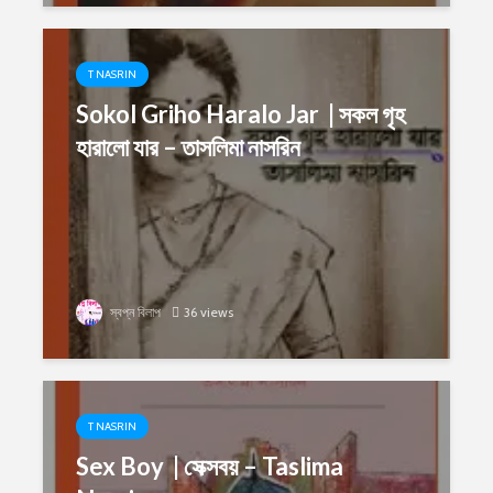
T NASRIN
Sokol Griho Haralo Jar | সকল গৃহ
হারালো যার – তাসলিমা নাসরিন
স্বপ্ন বিলাপ
36 views
T NASRIN
Sex Boy | সেক্সবয় – Taslima