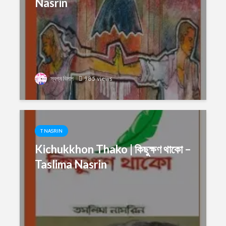
Nasrin
স্বপ্ন বিলাপ
985 views
T NASRIN
Kichukkhon Thako | কিছুক্ষণ থাকো –
Taslima Nasrin