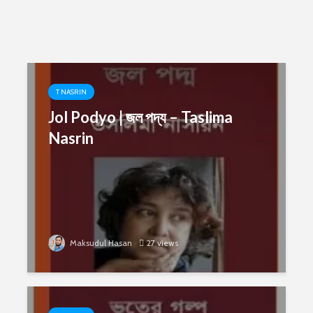
T NASRIN
Jol Podyo | জল পদ্য – Taslima
Nasrin
Maksudul Hasan
27 views