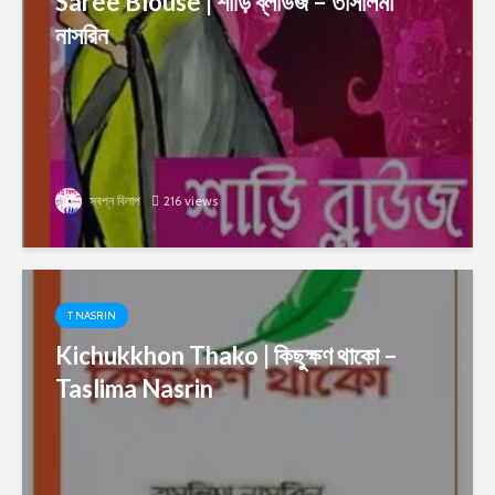
Saree Blouse | শাড়ি ব্লাউজ – তাসলিমা
নাসরিন
স্বপ্ন বিলাপ
216 views
T NASRIN
Kichukkhon Thako | কিছুক্ষণ থাকো –
Taslima Nasrin