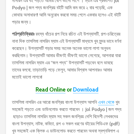
নাসরিন এর বই পড়তে আমার বেশি ভালো লাগে । ম্যাম এর প্রকাশিত Jol
Podyo | জল পদ্য জনপ্রিয় বইটি আমি কম করে ২ বার পড়েছি, এক
কোথায় অসাধারণ! আমি অনুরোধ করবো সময় পেলে একবার হলেও এই বইটি
পড়ার জন্য।
পাঠপ্রতিক্রিয়াঃ
রহস্য ধাঁচের গল্প নিয়ে রচিত এই উপন্যাসটি, গল্প-চরিত্রের
নানা দিক তাসলিমা নাসরিন ম্যাম এই উপন্যাসটি মাধ্যমে খুব সুন্দর ভাবে বর্ণনা
করেছেন। উপন্যাসটি পড়ার সময় অনেক অনেক ভালো লাগা অনুভব
করছিলাম। উপন্যাসটি আমার ভীষণই ভীষণই ভালো লেগেছে, আপনারা যারা
তাসলিমা নাসরিন ম্যাম এর “জল পদ্য” উপন্যাসটি পড়বেন বলে ভাবছে
তাদের বলবো, তাড়াতাড়ি পড়ে ফেলুন, আমার বিশ্বাস আপনারও আমার
মতোই ভালো লাগবে!
Read Online
or
Download
তাসলিমা নাসরিন এর আরো জনপ্রিয় বাংলা উপন্যাস আপনি
এখন থেকে
খুব
সহজেই পড়তে এবং ডাউনলোড করতে পারবেন । Jol Podyo | জল পদ্য
ছাড়াও তাসলিমা নাসরিন ম্যাম সহ সকল জনপ্রিয় দেশি বিদেশী লেখকদের
বাংলা উপন্যাস, নাটক, কবিতা, গল্প ও সকল ধরণের বইয়ের পিডিএফ (pdf)
খুব সহজেই এক ক্লিক এ ডাউনলোড করতে পারবেন অথবা স্বপ্নবিলাপ এ