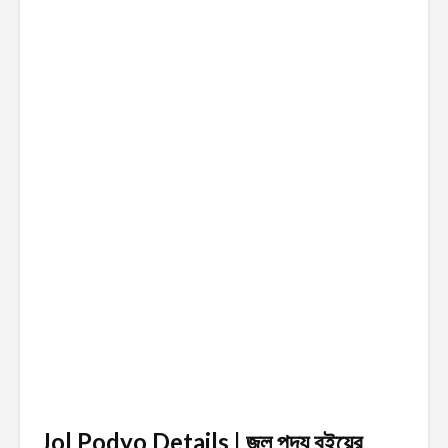
Jol Podyo Details | জল পদ্য
বইয়ের