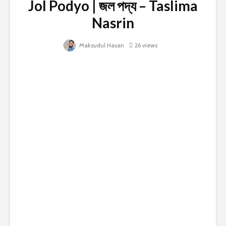
Jol Podyo | জল পদ্য – Taslima
Nasrin
Maksudul Hasan
26 views