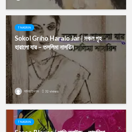
T NASRIN
Sokol Griho Haralo Jar | সকল গৃহ
হারালো যার – তসলিমা নাসরিন
সাদিয়া ইসলাম
32 views
T NASRIN