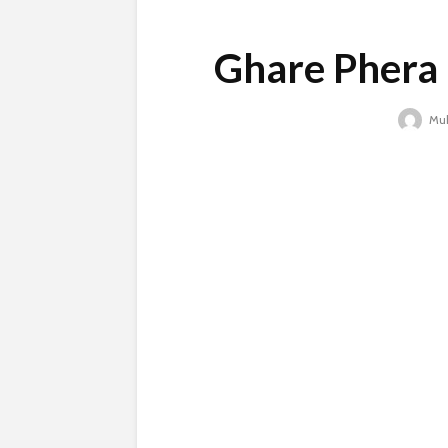
Ghare Phera | ঘ
Mu