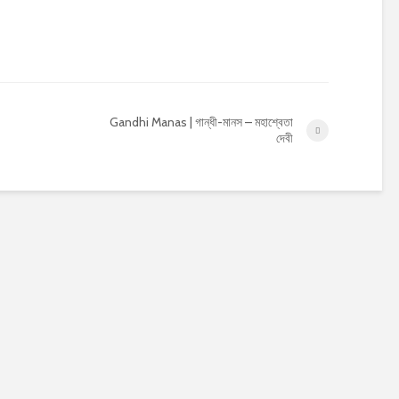
Gandhi Manas | গান্ধী-মানস – মহাশ্বেতা
দেবী