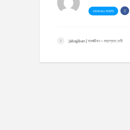
VIEW ALL POSTS
Jabajjiban | যাবজ্জীবন – মহাশ্বেতা দেবী