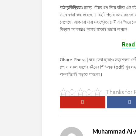
পাঠপ্রতিক্রিয়াঃ
রহস্য ধাঁচের গল্প নিয়ে রচিত এই বইট
ভাবে বর্ণনা করা হয়েছে । বইটি পড়ার সময় অন
লেগেছে, আপনারা যারা মহাশ্বেতা দেবী এর “ঘরে 
বিশ্বাস আপনারও আমার মতোই ভালো লাগবে!
Read 
Ghare Phera | ঘরে ফেরা ছাড়াও মহাশ্বেতা দেবী
গল্প ও সকল ধরণের বইয়ের পিডিএফ (pdf) খুব স
অনলাইনেই পড়তে পারবেন।
Thanks for
Muhammad Al-