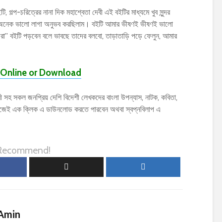
ি, গল্প-চরিত্রের নানা দিক মহাশ্বেতা দেবী এই বইটির মাধ্যমে খুব সুন্দর
েক অনেক ভালো লাগা অনুভব করছিলাম। বইটি আমার ভীষণই ভীষণই ভালো
ফেরা” বইটি পড়বেন বলে ভাবছে তাদের বলবো, তাড়াতাড়ি পড়ে ফেলুন, আমার
Online or Download
 সহ সকল জনপ্রিয় দেশি বিদেশী লেখকদের বাংলা উপন্যাস, নাটক, কবিতা,
হজেই এক ক্লিক এ ডাউনলোড করতে পারবেন অথবা স্বপ্নবিলাপ এ
 Recommend!
Amin