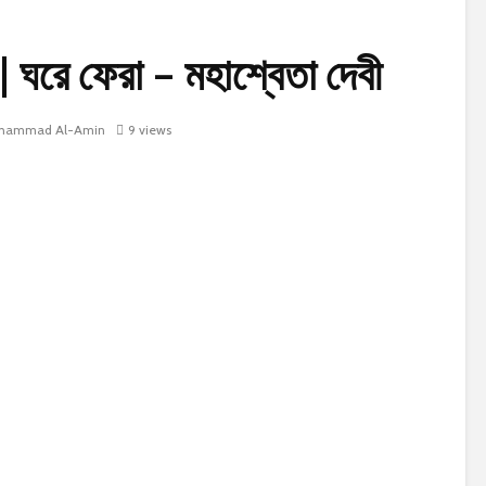
রে ফেরা – মহাশ্বেতা দেবী
hammad Al-Amin
9 views