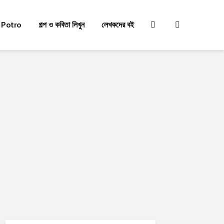
 Potro
গল্প ও কবিতা লিখুন
লেখকদের বই