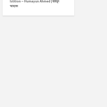
Istition – Humayun Ahmed | হুমায়ূন
আহমেদ