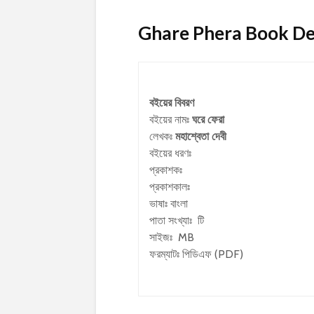
Ghare Phera Book Detai
বইয়ের বিবরণ
বইয়ের নামঃ
ঘরে ফেরা
লেখকঃ
মহাশ্বেতা দেবী
বইয়ের ধরণঃ
প্রকাশকঃ
প্রকাশকালঃ
ভাষাঃ বাংলা
পাতা সংখ্যাঃ টি
সাইজঃ MB
ফরম্যাটঃ পিডিএফ (PDF)