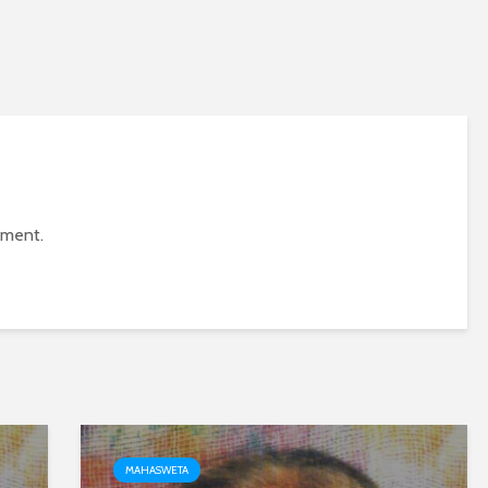
mment.
MAHASWETA