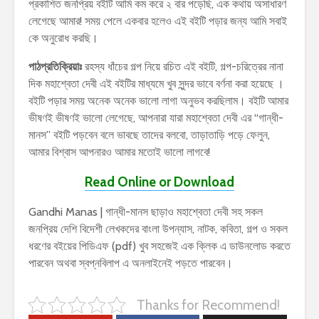
প্রকাশিত জনপ্রিয় বইটি আমি কম করে ২ বার পড়েছি, এক কথায় অসাধারণ
লেগেছে আমার! সময় পেলে একবার হলেও এই বইটি পড়ার জন্য আমি সবাই
কে অনুরোধ করছি।
পাঠপ্রতিক্রিয়াঃ
রহস্য ধাঁচের গল্প নিয়ে রচিত এই বইটি, গল্প-চরিত্রের নানা
দিক মহাশ্বেতা দেবী এই বইটির মাধ্যমে খুব সুন্দর ভাবে বর্ণনা করা হয়েছে ।
বইটি পড়ার সময় অনেক অনেক ভালো লাগা অনুভব করছিলাম। বইটি আমার
ভীষণই ভীষণই ভালো লেগেছে, আপনারা যারা মহাশ্বেতা দেবী এর “গান্ধী-
মানস” বইটি পড়বেন বলে ভাবছে তাদের বলবো, তাড়াতাড়ি পড়ে ফেলুন,
আমার বিশ্বাস আপনারও আমার মতোই ভালো লাগবে!
Read Online or Download
Gandhi Manas | গান্ধী-মানস ছাড়াও মহাশ্বেতা দেবী সহ সকল
জনপ্রিয় দেশি বিদেশী লেখকদের বাংলা উপন্যাস, নাটক, কবিতা, গল্প ও সকল
ধরণের বইয়ের পিডিএফ (pdf) খুব সহজেই এক ক্লিক এ ডাউনলোড করতে
পারবেন অথবা স্বপ্নবিলাপ এ অনলাইনেই পড়তে পারবেন।
Thanks for Recommend!