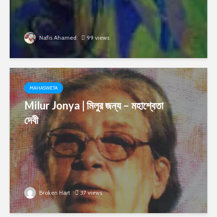
Nafis Ahamed
99 views
MAHASWETA
Milur Jonya | মিলুর জন্য – মহাশ্বেতা
দেবী
Broken Hart
37 views