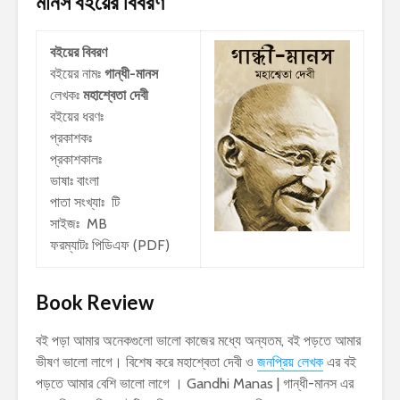
মানস
বইয়ের বিবরণ
বইয়ের বিবরণ
বইয়ের নামঃ
গান্ধী-মানস
লেখকঃ
মহাশ্বেতা দেবী
বইয়ের ধরণঃ
প্রকাশকঃ
প্রকাশকালঃ
ভাষাঃ বাংলা
পাতা সংখ্যাঃ টি
সাইজঃ MB
ফরম্যাটঃ পিডিএফ (PDF)
Book Review
বই পড়া আমার অনেকগুলো ভালো কাজের মধ্যে অন্যতম, বই পড়তে আমার
ভীষণ ভালো লাগে। বিশেষ করে মহাশ্বেতা দেবী ও
জনপ্রিয় লেখক
এর বই
পড়তে আমার বেশি ভালো লাগে । Gandhi Manas | গান্ধী-মানস এর