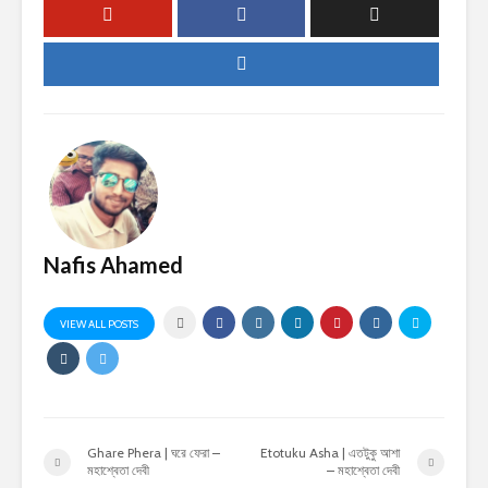
Nafis Ahamed
VIEW ALL POSTS
Ghare Phera | ঘরে ফেরা –
Etotuku Asha | এতটুকু আশা
মহাশ্বেতা দেবী
– মহাশ্বেতা দেবী