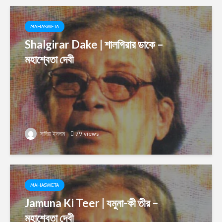
MAHASWETA
Shalgirar Dake | শালগিরার ডাকে –
মহাশ্বেতা দেবী
সাদিয়া ইসলাম
79 views
MAHASWETA
Jamuna Ki Teer | যমুনা-কী তীর –
মহাশ্বেতা দেবী