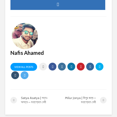
Nafis Ahamed
VIEW ALL POSTS
Satya Asatya | সত্য-
Milur Jonya | মিলুর জন্য –
অসত্য – মহাশ্বেতা দেবী
মহাশ্বেতা দেবী