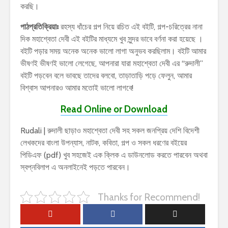
করছি।
পাঠপ্রতিক্রিয়াঃ
রহস্য ধাঁচের গল্প নিয়ে রচিত এই বইটি, গল্প-চরিত্রের নানা
দিক মহাশ্বেতা দেবী এই বইটির মাধ্যমে খুব সুন্দর ভাবে বর্ণনা করা হয়েছে ।
বইটি পড়ার সময় অনেক অনেক ভালো লাগা অনুভব করছিলাম। বইটি আমার
ভীষণই ভীষণই ভালো লেগেছে, আপনারা যারা মহাশ্বেতা দেবী এর “রুদালী”
বইটি পড়বেন বলে ভাবছে তাদের বলবো, তাড়াতাড়ি পড়ে ফেলুন, আমার
বিশ্বাস আপনারও আমার মতোই ভালো লাগবে!
Read Online or Download
Rudali | রুদালী ছাড়াও মহাশ্বেতা দেবী সহ সকল জনপ্রিয় দেশি বিদেশী
লেখকদের বাংলা উপন্যাস, নাটক, কবিতা, গল্প ও সকল ধরণের বইয়ের
পিডিএফ (pdf) খুব সহজেই এক ক্লিক এ ডাউনলোড করতে পারবেন অথবা
স্বপ্নবিলাপ এ অনলাইনেই পড়তে পারবেন।
Thanks for Recommend!