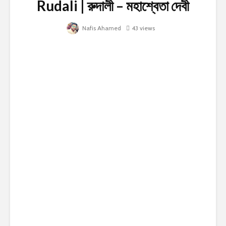
Rudali | রুদালী – মহাশ্বেতা দেবী
Nafis Ahamed
43 views