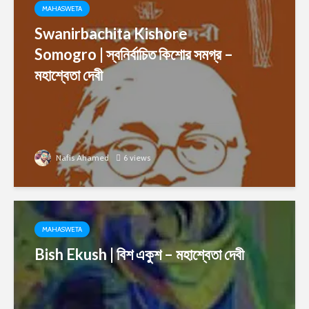
MAHASWETA
Swanirbachita Kishore
Somogro | স্বনির্বাচিত কিশোর সমগ্র –
মহাশ্বেতা দেবী
Nafis Ahamed
6 views
MAHASWETA
Bish Ekush | বিশ একুশ – মহাশ্বেতা দেবী