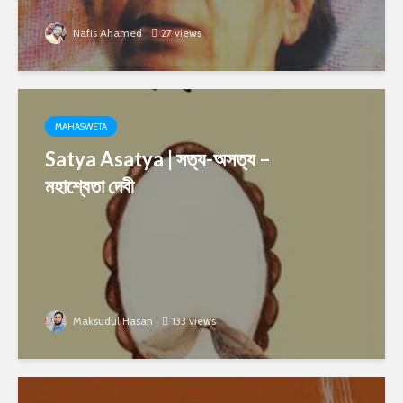
Nafis Ahamed
27 views
MAHASWETA
Satya Asatya | সত্য-অসত্য –
মহাশ্বেতা দেবী
Maksudul Hasan
133 views