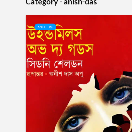
Category - anish-das
ANISH-DAS