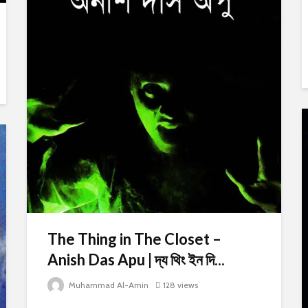
The Thing in The Closet –
Anish Das Apu | দ্য থিং ইন দি...
Muhammad Al-Amin
128 views