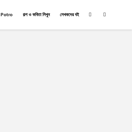
 Potro
গল্প ও কবিতা লিখুন
লেখকদের বই