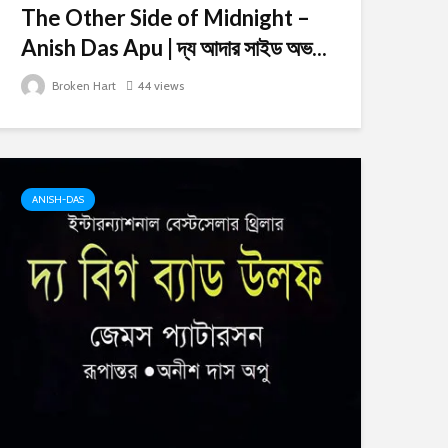
The Other Side of Midnight –
Anish Das Apu | দ্য আদার সাইড অভ...
Broken Hart
44 views
ANISH-DAS