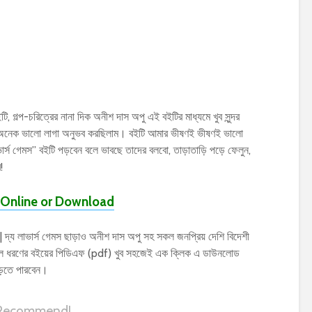
টি, গল্প-চরিত্রের নানা দিক অনীশ দাস অপু এই বইটির মাধ্যমে খুব সুন্দর
েক অনেক ভালো লাগা অনুভব করছিলাম। বইটি আমার ভীষণই ভীষণই ভালো
ভার্স গেমস” বইটি পড়বেন বলে ভাবছে তাদের বলবো, তাড়াতাড়ি পড়ে ফেলুন,
!
Online or Download
লাভার্স গেমস ছাড়াও অনীশ দাস অপু সহ সকল জনপ্রিয় দেশি বিদেশী
 সকল ধরণের বইয়ের পিডিএফ (pdf) খুব সহজেই এক ক্লিক এ ডাউনলোড
পড়তে পারবেন।
 Recommend!