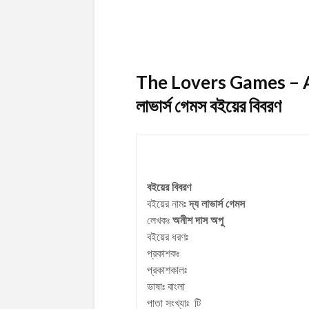
The Lovers Games – An
লাভার্স গেমস
বইয়ের বিবরণ
বইয়ের বিবরণ
বইয়ের নামঃ
দ্য লাভার্স গেমস
লেখকঃ
অনীশ দাস অপু
বইয়ের ধরণঃ
প্রকাশকঃ
প্রকাশকালঃ
ভাষাঃ বাংলা
পাতা সংখ্যাঃ টি