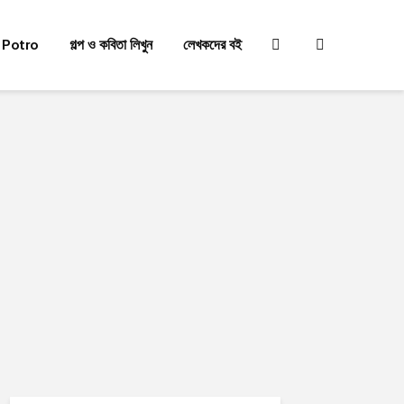
 Potro
গল্প ও কবিতা লিখুন
লেখকদের বই