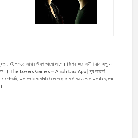
্যতম, বই পড়তে আমার ভীষণ ভালো লাগে। বিশেষ করে অনীশ দাস অপু ও
াগে । The Lovers Games – Anish Das Apu | দ্য লাভার্স
২ বার পড়েছি, এক কথায় অসাধারণ লেগেছে আমার! সময় পেলে একবার হলেও
ি।