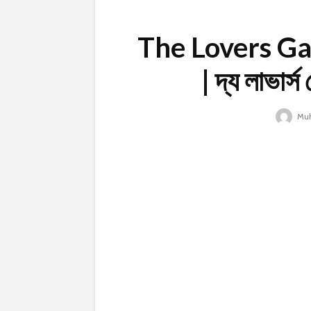
The Lovers G
| দ্য লাভার্
Muh