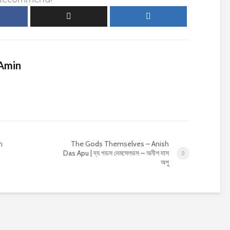
Amin
h
The Gods Themselves – Anish
Das Apu | দ্য গডস দেমসেলভস – অনীশ দাস
অপু