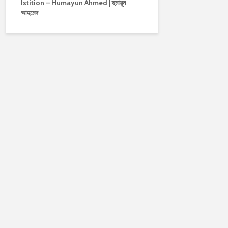
Istition – Humayun Ahmed | হুমায়ূন
আহমেদ