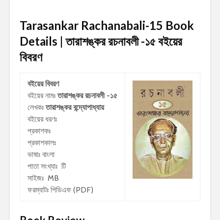
Tarasankar Rachanabali-15 Book
Details | তারাশঙ্কর রচনাবলী -১৫
বইয়ের
বিবরণ
বইয়ের বিবরণ
বইয়ের নামঃ
তারাশঙ্কর রচনাবলী -১৫
লেখকঃ
তারাশঙ্কর বন্দ্যোপাধ্যায়
বইয়ের ধরণঃ
প্রকাশকঃ
প্রকাশকালঃ
ভাষাঃ বাংলা
পাতা সংখ্যাঃ টি
সাইজঃ MB
ফরম্যাটঃ পিডিএফ (PDF)