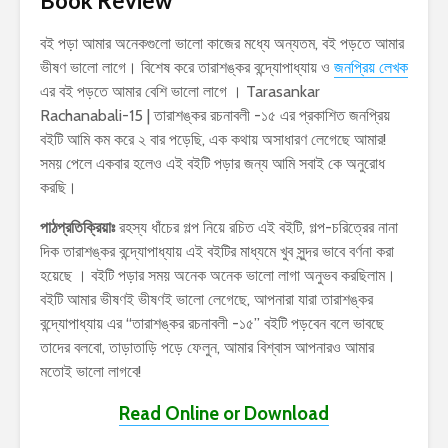
Book Review
বই পড়া আমার অনেকগুলো ভালো কাজের মধ্যে অন্যতম, বই পড়তে আমার
ভীষণ ভালো লাগে। বিশেষ করে তারাশঙ্কর বন্দ্যোপাধ্যায় ও
জনপ্রিয় লেখক
এর বই পড়তে আমার বেশি ভালো লাগে । Tarasankar
Rachanabali-15 | তারাশঙ্কর রচনাবলী -১৫ এর প্রকাশিত জনপ্রিয়
বইটি আমি কম করে ২ বার পড়েছি, এক কথায় অসাধারণ লেগেছে আমার!
সময় পেলে একবার হলেও এই বইটি পড়ার জন্য আমি সবাই কে অনুরোধ
করছি।
পাঠপ্রতিক্রিয়াঃ
রহস্য ধাঁচের গল্প নিয়ে রচিত এই বইটি, গল্প-চরিত্রের নানা
দিক তারাশঙ্কর বন্দ্যোপাধ্যায় এই বইটির মাধ্যমে খুব সুন্দর ভাবে বর্ণনা করা
হয়েছে । বইটি পড়ার সময় অনেক অনেক ভালো লাগা অনুভব করছিলাম।
বইটি আমার ভীষণই ভীষণই ভালো লেগেছে, আপনারা যারা তারাশঙ্কর
বন্দ্যোপাধ্যায় এর “তারাশঙ্কর রচনাবলী -১৫” বইটি পড়বেন বলে ভাবছে
তাদের বলবো, তাড়াতাড়ি পড়ে ফেলুন, আমার বিশ্বাস আপনারও আমার
মতোই ভালো লাগবে!
Read Online or Download