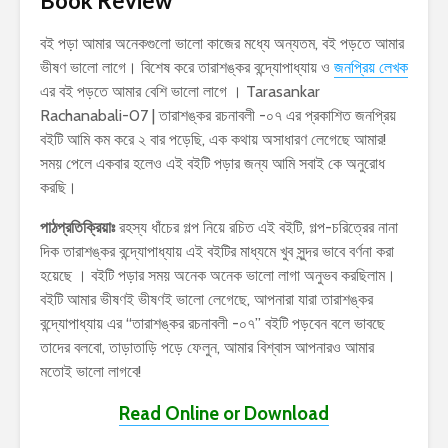
Book Review
বই পড়া আমার অনেকগুলো ভালো কাজের মধ্যে অন্যতম, বই পড়তে আমার
ভীষণ ভালো লাগে। বিশেষ করে তারাশঙ্কর বন্দ্যোপাধ্যায় ও
জনপ্রিয় লেখক
এর বই পড়তে আমার বেশি ভালো লাগে । Tarasankar
Rachanabali-07 | তারাশঙ্কর রচনাবলী -০৭ এর প্রকাশিত জনপ্রিয়
বইটি আমি কম করে ২ বার পড়েছি, এক কথায় অসাধারণ লেগেছে আমার!
সময় পেলে একবার হলেও এই বইটি পড়ার জন্য আমি সবাই কে অনুরোধ
করছি।
পাঠপ্রতিক্রিয়াঃ
রহস্য ধাঁচের গল্প নিয়ে রচিত এই বইটি, গল্প-চরিত্রের নানা
দিক তারাশঙ্কর বন্দ্যোপাধ্যায় এই বইটির মাধ্যমে খুব সুন্দর ভাবে বর্ণনা করা
হয়েছে । বইটি পড়ার সময় অনেক অনেক ভালো লাগা অনুভব করছিলাম।
বইটি আমার ভীষণই ভীষণই ভালো লেগেছে, আপনারা যারা তারাশঙ্কর
বন্দ্যোপাধ্যায় এর “তারাশঙ্কর রচনাবলী -০৭” বইটি পড়বেন বলে ভাবছে
তাদের বলবো, তাড়াতাড়ি পড়ে ফেলুন, আমার বিশ্বাস আপনারও আমার
মতোই ভালো লাগবে!
Read Online or Download