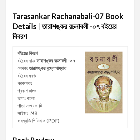
Tarasankar Rachanabali-07 Book
Details | তারাশঙ্কর রচনাবলী -০৭
বইয়ের
বিবরণ
বইয়ের বিবরণ
বইয়ের নামঃ
তারাশঙ্কর রচনাবলী -০৭
লেখকঃ
তারাশঙ্কর বন্দ্যোপাধ্যায়
বইয়ের ধরণঃ
প্রকাশকঃ
প্রকাশকালঃ
ভাষাঃ বাংলা
পাতা সংখ্যাঃ টি
সাইজঃ MB
ফরম্যাটঃ পিডিএফ (PDF)