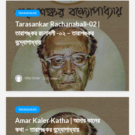
TARASANKAR
Tarasankar Rachanabali-02 |
তারাশঙ্কর রচনাবলী -০২ – তারাশঙ্কর
বন্দ্যোপাধ্যায়
সাদিয়া ইসলাম
51 views
TARASANKAR
Amar Kaler Katha | আমার কালের
কথা – তারাশঙ্কর বন্দ্যোপাধ্যায়