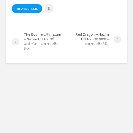
VIEW ALL POSTS
The Bourne Ultimatum
Red Dragon – Nazim
– Nazim Uddin | বর্ন
Uddin | রেড ড্রাডন –
আলটিমেটাম – মোহাম্মদ নাজিম
মোহাম্মদ নাজিম উদ্দিন
উদ্দিন