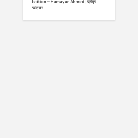
Istition – Humayun Ahmed | হুমায়ূন
আহমেদ