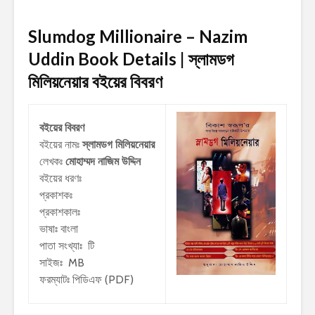
Slumdog Millionaire – Nazim
Uddin Book Details | স্লামডগ
মিলিয়নেয়ার
বইয়ের বিবরণ
বইয়ের বিবরণ
বইয়ের নামঃ
স্লামডগ মিলিয়নেয়ার
লেখকঃ
মোহাম্মদ নাজিম উদ্দিন
বইয়ের ধরণঃ
প্রকাশকঃ
প্রকাশকালঃ
ভাষাঃ বাংলা
পাতা সংখ্যাঃ টি
সাইজঃ MB
ফরম্যাটঃ পিডিএফ (PDF)