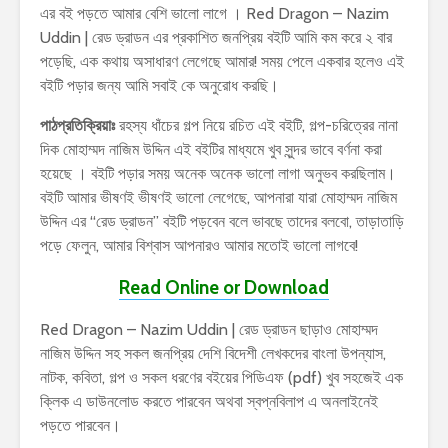
এর বই পড়তে আমার বেশি ভালো লাগে । Red Dragon – Nazim
Uddin | রেড ড্রাডন এর প্রকাশিত জনপ্রিয় বইটি আমি কম করে ২ বার
পড়েছি, এক কথায় অসাধারণ লেগেছে আমার! সময় পেলে একবার হলেও এই
বইটি পড়ার জন্য আমি সবাই কে অনুরোধ করছি।
পাঠপ্রতিক্রিয়াঃ
রহস্য ধাঁচের গল্প নিয়ে রচিত এই বইটি, গল্প-চরিত্রের নানা
দিক মোহাম্মদ নাজিম উদ্দিন এই বইটির মাধ্যমে খুব সুন্দর ভাবে বর্ণনা করা
হয়েছে । বইটি পড়ার সময় অনেক অনেক ভালো লাগা অনুভব করছিলাম।
বইটি আমার ভীষণই ভীষণই ভালো লেগেছে, আপনারা যারা মোহাম্মদ নাজিম
উদ্দিন এর “রেড ড্রাডন” বইটি পড়বেন বলে ভাবছে তাদের বলবো, তাড়াতাড়ি
পড়ে ফেলুন, আমার বিশ্বাস আপনারও আমার মতোই ভালো লাগবে!
Read Online or Download
Red Dragon – Nazim Uddin | রেড ড্রাডন ছাড়াও মোহাম্মদ
নাজিম উদ্দিন সহ সকল জনপ্রিয় দেশি বিদেশী লেখকদের বাংলা উপন্যাস,
নাটক, কবিতা, গল্প ও সকল ধরণের বইয়ের পিডিএফ (pdf) খুব সহজেই এক
ক্লিক এ ডাউনলোড করতে পারবেন অথবা স্বপ্নবিলাপ এ অনলাইনেই
পড়তে পারবেন।