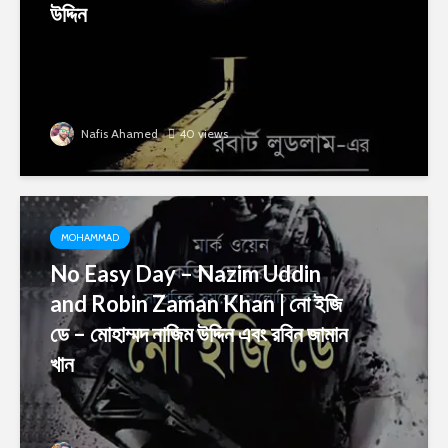
উদ্দিন
Nafis Ahamed
40 views
MOHAMMAD
No Easy Day – Nazim Uddin
and Robin Zaman Khan | নো ইজি
ডে – মোহাম্মদ নাজিম উদ্দিন এবং রবিন জামান
খান