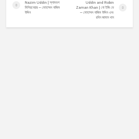
Nazim Uddin | স্লামডগ
Uddin and Robin
মিলিয়নেয়ার – মোহাম্মদ নাজিম
Zaman Khan | নো ইজি ডে
উদ্দিন
– মোহাম্মদ নাজিম উদ্দিন এবং
রবিন জামান খান