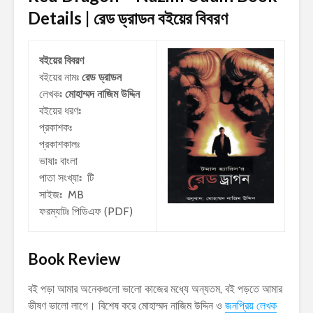
Details | রেড ড্রাডন
বইয়ের বিবরণ
বইয়ের বিবরণ
বইয়ের নামঃ
রেড ড্রাডন
লেখকঃ
মোহাম্মদ নাজিম উদ্দিন
বইয়ের ধরণঃ
প্রকাশকঃ
প্রকাশকালঃ
ভাষাঃ বাংলা
পাতা সংখ্যাঃ টি
সাইজঃ MB
ফরম্যাটঃ পিডিএফ (PDF)
Book Review
বই পড়া আমার অনেকগুলো ভালো কাজের মধ্যে অন্যতম, বই পড়তে আমার
ভীষণ ভালো লাগে। বিশেষ করে মোহাম্মদ নাজিম উদ্দিন ও
জনপ্রিয় লেখক