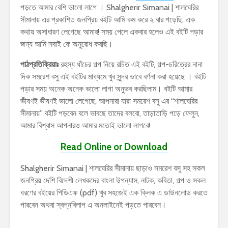
পড়তে আমার বেশি ভালো লাগে । Shalgherir Simanai | শালঘেরির
সীমানায় এর প্রকাশিত জনপ্রিয় বইটি আমি কম করে ২ বার পড়েছি, এক
কথায় অসাধারণ লেগেছে আমার! সময় পেলে একবার হলেও এই বইটি পড়ার
জন্য আমি সবাই কে অনুরোধ করছি।
পাঠপ্রতিক্রিয়াঃ
রহস্য ধাঁচের গল্প নিয়ে রচিত এই বইটি, গল্প-চরিত্রের নানা
দিক সমরেশ বসু এই বইটির মাধ্যমে খুব সুন্দর ভাবে বর্ণনা করা হয়েছে । বইটি
পড়ার সময় অনেক অনেক ভালো লাগা অনুভব করছিলাম। বইটি আমার
ভীষণই ভীষণই ভালো লেগেছে, আপনারা যারা সমরেশ বসু এর “শালঘেরির
সীমানায়” বইটি পড়বেন বলে ভাবছে তাদের বলবো, তাড়াতাড়ি পড়ে ফেলুন,
আমার বিশ্বাস আপনারও আমার মতোই ভালো লাগবে!
Read Online or Download
Shalgherir Simanai | শালঘেরির সীমানায় ছাড়াও সমরেশ বসু সহ সকল
জনপ্রিয় দেশি বিদেশী লেখকদের বাংলা উপন্যাস, নাটক, কবিতা, গল্প ও সকল
ধরণের বইয়ের পিডিএফ (pdf) খুব সহজেই এক ক্লিক এ ডাউনলোড করতে
পারবেন অথবা স্বপ্নবিলাপ এ অনলাইনেই পড়তে পারবেন।