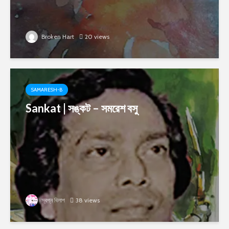
Broken Hart
20 views
SAMARESH-B
Sankat | সঙ্কট – সমরেশ বসু
স্বপ্ন বিলাপ
38 views