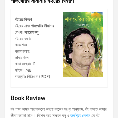
শালঘেরির সীমানায়
বইয়ের বিবরণ
বইয়ের বিবরণ
বইয়ের নামঃ
শালঘেরির সীমানায়
লেখকঃ
সমরেশ বসু
বইয়ের ধরণঃ
প্রকাশকঃ
প্রকাশকালঃ
ভাষাঃ বাংলা
পাতা সংখ্যাঃ টি
সাইজঃ MB
ফরম্যাটঃ পিডিএফ (PDF)
Book Review
বই পড়া আমার অনেকগুলো ভালো কাজের মধ্যে অন্যতম, বই পড়তে আমার
ভীষণ ভালো লাগে। বিশেষ করে সমরেশ বসু ও
জনপ্রিয় লেখক
এর বই