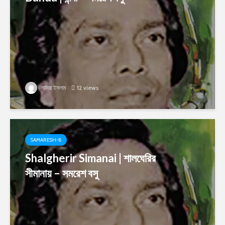
সাদিয়া ইসলাম
12 views
SAMARESH-B
Shalgherir Simanai | শালঘেরির
সীমানায় – সমরেশ বসু