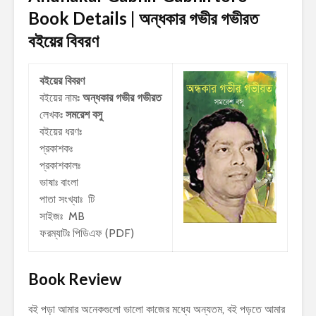
Book Details | অন্ধকার গভীর গভীরত
বইয়ের বিবরণ
বইয়ের বিবরণ
বইয়ের নামঃ
অন্ধকার গভীর গভীরত
লেখকঃ
সমরেশ বসু
বইয়ের ধরণঃ
প্রকাশকঃ
প্রকাশকালঃ
ভাষাঃ বাংলা
পাতা সংখ্যাঃ টি
সাইজঃ MB
ফরম্যাটঃ পিডিএফ (PDF)
Book Review
বই পড়া আমার অনেকগুলো ভালো কাজের মধ্যে অন্যতম, বই পড়তে আমার