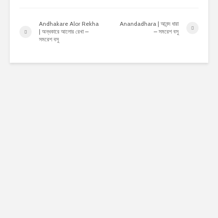
Andhakare Alor Rekha
Anandadhara | আনন্দ ধারা
| অন্ধকারে আলোর রেখা –
– সমরেশ বসু
সমরেশ বসু