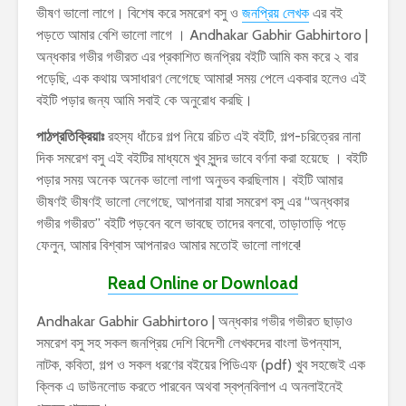
ভীষণ ভালো লাগে। বিশেষ করে সমরেশ বসু ও
জনপ্রিয় লেখক
এর বই
পড়তে আমার বেশি ভালো লাগে । Andhakar Gabhir Gabhirtoro |
অন্ধকার গভীর গভীরত এর প্রকাশিত জনপ্রিয় বইটি আমি কম করে ২ বার
পড়েছি, এক কথায় অসাধারণ লেগেছে আমার! সময় পেলে একবার হলেও এই
বইটি পড়ার জন্য আমি সবাই কে অনুরোধ করছি।
পাঠপ্রতিক্রিয়াঃ
রহস্য ধাঁচের গল্প নিয়ে রচিত এই বইটি, গল্প-চরিত্রের নানা
দিক সমরেশ বসু এই বইটির মাধ্যমে খুব সুন্দর ভাবে বর্ণনা করা হয়েছে । বইটি
পড়ার সময় অনেক অনেক ভালো লাগা অনুভব করছিলাম। বইটি আমার
ভীষণই ভীষণই ভালো লেগেছে, আপনারা যারা সমরেশ বসু এর “অন্ধকার
গভীর গভীরত” বইটি পড়বেন বলে ভাবছে তাদের বলবো, তাড়াতাড়ি পড়ে
ফেলুন, আমার বিশ্বাস আপনারও আমার মতোই ভালো লাগবে!
Read Online or Download
Andhakar Gabhir Gabhirtoro | অন্ধকার গভীর গভীরত ছাড়াও
সমরেশ বসু সহ সকল জনপ্রিয় দেশি বিদেশী লেখকদের বাংলা উপন্যাস,
নাটক, কবিতা, গল্প ও সকল ধরণের বইয়ের পিডিএফ (pdf) খুব সহজেই এক
ক্লিক এ ডাউনলোড করতে পারবেন অথবা স্বপ্নবিলাপ এ অনলাইনেই