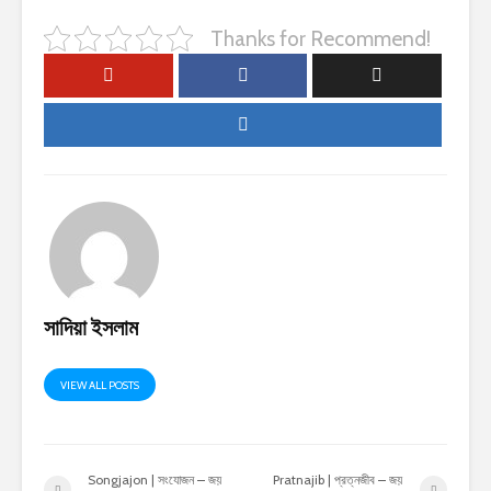
Thanks for Recommend!
সাদিয়া ইসলাম
VIEW ALL POSTS
Songjajon | সংযোজন – জয়
Pratnajib | প্রত্নজীব – জয়