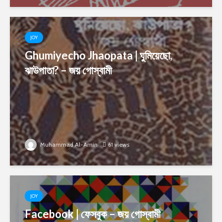
JOY
Ghumiyecho Jhaopata | ঘুমিয়েছো,
ঝাউপাতা? – জয় গোস্বামী
Muhammad Al-Amin
61 views
JOY
Facebook | ফেসবুক – জয় গোস্বামী