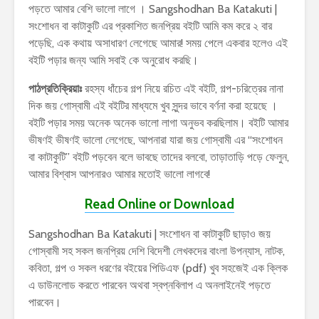
পড়তে আমার বেশি ভালো লাগে । Sangshodhan Ba Katakuti |
সংশোধন বা কাটাকুটি এর প্রকাশিত জনপ্রিয় বইটি আমি কম করে ২ বার
পড়েছি, এক কথায় অসাধারণ লেগেছে আমার! সময় পেলে একবার হলেও এই
বইটি পড়ার জন্য আমি সবাই কে অনুরোধ করছি।
পাঠপ্রতিক্রিয়াঃ
রহস্য ধাঁচের গল্প নিয়ে রচিত এই বইটি, গল্প-চরিত্রের নানা
দিক জয় গোস্বামী এই বইটির মাধ্যমে খুব সুন্দর ভাবে বর্ণনা করা হয়েছে ।
বইটি পড়ার সময় অনেক অনেক ভালো লাগা অনুভব করছিলাম। বইটি আমার
ভীষণই ভীষণই ভালো লেগেছে, আপনারা যারা জয় গোস্বামী এর “সংশোধন
বা কাটাকুটি” বইটি পড়বেন বলে ভাবছে তাদের বলবো, তাড়াতাড়ি পড়ে ফেলুন,
আমার বিশ্বাস আপনারও আমার মতোই ভালো লাগবে!
Read Online or Download
Sangshodhan Ba Katakuti | সংশোধন বা কাটাকুটি ছাড়াও জয়
গোস্বামী সহ সকল জনপ্রিয় দেশি বিদেশী লেখকদের বাংলা উপন্যাস, নাটক,
কবিতা, গল্প ও সকল ধরণের বইয়ের পিডিএফ (pdf) খুব সহজেই এক ক্লিক
এ ডাউনলোড করতে পারবেন অথবা স্বপ্নবিলাপ এ অনলাইনেই পড়তে
পারবেন।