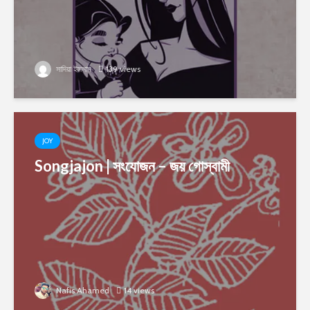
সাদিয়া ইসলাম
139 views
JOY
Songjajon | সংযোজন – জয় গোস্বামী
Nafis Ahamed
14 views