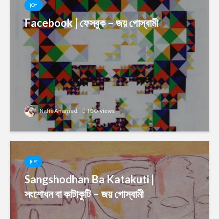
JOY
Facebook | ফেসবুক – জয় গোস্বামী
Nafis Ahamed
100 views
JOY
Sangshodhan Ba Katakuti |
সংশোধন বা কাটাকুটি – জয় গোস্বামী