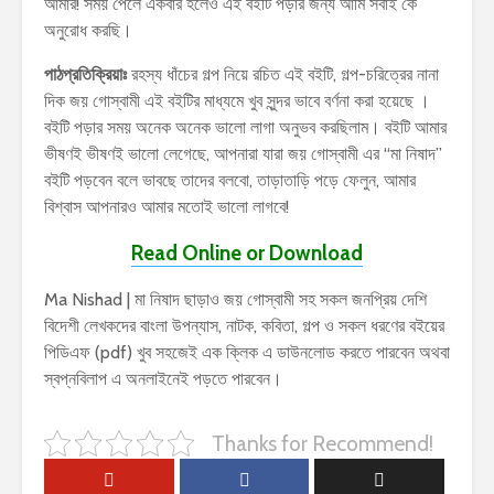
আমার! সময় পেলে একবার হলেও এই বইটি পড়ার জন্য আমি সবাই কে
অনুরোধ করছি।
পাঠপ্রতিক্রিয়াঃ
রহস্য ধাঁচের গল্প নিয়ে রচিত এই বইটি, গল্প-চরিত্রের নানা
দিক জয় গোস্বামী এই বইটির মাধ্যমে খুব সুন্দর ভাবে বর্ণনা করা হয়েছে ।
বইটি পড়ার সময় অনেক অনেক ভালো লাগা অনুভব করছিলাম। বইটি আমার
ভীষণই ভীষণই ভালো লেগেছে, আপনারা যারা জয় গোস্বামী এর “মা নিষাদ”
বইটি পড়বেন বলে ভাবছে তাদের বলবো, তাড়াতাড়ি পড়ে ফেলুন, আমার
বিশ্বাস আপনারও আমার মতোই ভালো লাগবে!
Read Online or Download
Ma Nishad | মা নিষাদ ছাড়াও জয় গোস্বামী সহ সকল জনপ্রিয় দেশি
বিদেশী লেখকদের বাংলা উপন্যাস, নাটক, কবিতা, গল্প ও সকল ধরণের বইয়ের
পিডিএফ (pdf) খুব সহজেই এক ক্লিক এ ডাউনলোড করতে পারবেন অথবা
স্বপ্নবিলাপ এ অনলাইনেই পড়তে পারবেন।
Thanks for Recommend!