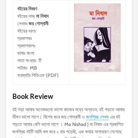
বইয়ের বিবরণ
বইয়ের নামঃ
মা নিষাদ
লেখকঃ
জয় গোস্বামী
বইয়ের ধরণঃ
প্রকাশকঃ
প্রকাশকালঃ
ভাষাঃ বাংলা
পাতা সংখ্যাঃ টি
সাইজঃ MB
ফরম্যাটঃ পিডিএফ (PDF)
Book Review
বই পড়া আমার অনেকগুলো ভালো কাজের মধ্যে অন্যতম, বই পড়তে আমার
ভীষণ ভালো লাগে। বিশেষ করে জয় গোস্বামী ও
জনপ্রিয় লেখক
এর বই
পড়তে আমার বেশি ভালো লাগে । Ma Nishad | মা নিষাদ এর প্রকাশিত
জনপ্রিয় বইটি আমি কম করে ২ বার পড়েছি, এক কথায় অসাধারণ লেগেছে