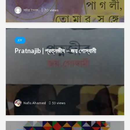
সাদিয়া ইসলাম
70 views
JOY
Pratnajib | প্রত্নজীব – জয় গোস্বামী
Nafis Ahamed
53 views