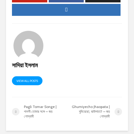
সাদিয়া ইসলাম
VIEW ALL POSTS
Pagli Tomar Songe |
Ghumiyecho Jhaopata |
পাগলী তোমার সঙ্গে – জয়
ঘুমিয়েছো, ঝাউপাতা? – জয়
গোস্বামী
গোস্বামী