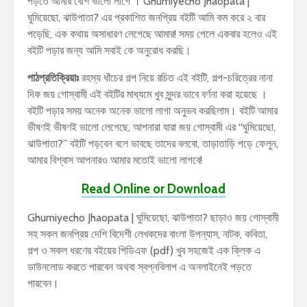
পড়তে আমার বেশি ভালো লাগে । Ghumiyecho Jhaopata |
ঘুমিয়েছো, ঝাউপাতা? এর প্রকাশিত জনপ্রিয় বইটি আমি কম করে ২ বার
পড়েছি, এক কথায় অসাধারণ লেগেছে আমার! সময় পেলে একবার হলেও এই
বইটি পড়ার জন্য আমি সবাই কে অনুরোধ করছি।
পাঠপ্রতিক্রিয়াঃ
রহস্য ধাঁচের গল্প নিয়ে রচিত এই বইটি, গল্প-চরিত্রের নানা
দিক জয় গোস্বামী এই বইটির মাধ্যমে খুব সুন্দর ভাবে বর্ণনা করা হয়েছে ।
বইটি পড়ার সময় অনেক অনেক ভালো লাগা অনুভব করছিলাম। বইটি আমার
ভীষণই ভীষণই ভালো লেগেছে, আপনারা যারা জয় গোস্বামী এর “ঘুমিয়েছো,
ঝাউপাতা?” বইটি পড়বেন বলে ভাবছে তাদের বলবো, তাড়াতাড়ি পড়ে ফেলুন,
আমার বিশ্বাস আপনারও আমার মতোই ভালো লাগবে!
Read Online or Download
Ghumiyecho Jhaopata | ঘুমিয়েছো, ঝাউপাতা? ছাড়াও জয় গোস্বামী
সহ সকল জনপ্রিয় দেশি বিদেশী লেখকদের বাংলা উপন্যাস, নাটক, কবিতা,
গল্প ও সকল ধরণের বইয়ের পিডিএফ (pdf) খুব সহজেই এক ক্লিক এ
ডাউনলোড করতে পারবেন অথবা স্বপ্নবিলাপ এ অনলাইনেই পড়তে
পারবেন।