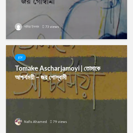
সাদিয়া ইসলাম
73 views
JOY
Tomake Ascharjamoyi | তোমাকে
আশ্চর্যময়ী – জয় গোস্বামী
Nafis Ahamed
79 views