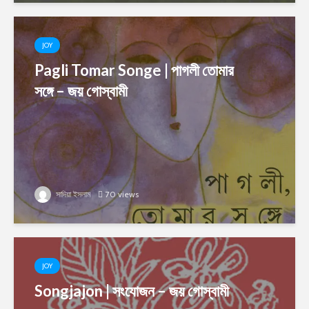
JOY
Pagli Tomar Songe | পাগলী তোমার
সঙ্গে – জয় গোস্বামী
সাদিয়া ইসলাম
70 views
JOY
Songjajon | সংযোজন – জয় গোস্বামী