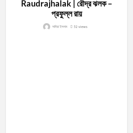
Raudrajhalak | রৌদ্র ঝলক –
প্রফুল্ল রায়
সাদিয়া ইসলাম
52 views