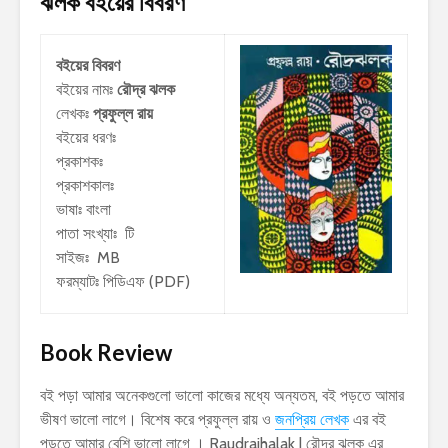
ঝলক
বইয়ের বিবরণ
বইয়ের বিবরণ
বইয়ের নামঃ
রৌদ্র ঝলক
লেখকঃ
প্রফুল্ল রায়
বইয়ের ধরণঃ
প্রকাশকঃ
প্রকাশকালঃ
ভাষাঃ বাংলা
পাতা সংখ্যাঃ টি
সাইজঃ MB
ফরম্যাটঃ পিডিএফ (PDF)
Book Review
বই পড়া আমার অনেকগুলো ভালো কাজের মধ্যে অন্যতম, বই পড়তে আমার
ভীষণ ভালো লাগে। বিশেষ করে প্রফুল্ল রায় ও
জনপ্রিয় লেখক
এর বই
পড়তে আমার বেশি ভালো লাগে । Raudrajhalak | রৌদ্র ঝলক এর