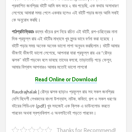
প্রকাশিত জনপ্রিয় বইটি আমি কম করে ২ বার পড়েছি, এক কথায় অসাধারণ
লেগেছে আমার! সময় পেলে একবার হলেও এই বইটি পড়ার জন্য আমি সবাই
কে অনুরোধ করছি।
পাঠপ্রতিক্রিয়াঃ
রহস্য ধাঁচের গল্প নিয়ে রচিত এই বইটি, গল্প-চরিত্রের নানা
দিক প্রফুল্ল রায় এই বইটির মাধ্যমে খুব সুন্দর ভাবে বর্ণনা করা হয়েছে ।
বইটি পড়ার সময় অনেক অনেক ভালো লাগা অনুভব করছিলাম। বইটি আমার
ভীষণই ভীষণই ভালো লেগেছে, আপনারা যারা প্রফুল্ল রায় এর “রৌদ্র
ঝলক” বইটি পড়বেন বলে ভাবছে তাদের বলবো, তাড়াতাড়ি পড়ে ফেলুন,
আমার বিশ্বাস আপনারও আমার মতোই ভালো লাগবে!
Read Online or Download
Raudrajhalak | রৌদ্র ঝলক ছাড়াও প্রফুল্ল রায় সহ সকল জনপ্রিয়
দেশি বিদেশী লেখকদের বাংলা উপন্যাস, নাটক, কবিতা, গল্প ও সকল ধরণের
বইয়ের পিডিএফ (pdf) খুব সহজেই এক ক্লিক এ ডাউনলোড করতে
পারবেন অথবা স্বপ্নবিলাপ এ অনলাইনেই পড়তে পারবেন।
Thanks for Recommend!