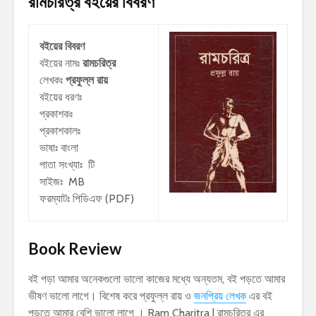
রামচরিত্র
বইয়ের বিবরণ
বইয়ের বিবরণ
বইয়ের নামঃ
রামচরিত্র
লেখকঃ
প্রফুল্ল রায়
বইয়ের ধরণঃ
প্রকাশকঃ
প্রকাশকালঃ
ভাষাঃ বাংলা
পাতা সংখ্যাঃ টি
সাইজঃ MB
ফরম্যাটঃ পিডিএফ (PDF)
Book Review
বই পড়া আমার অনেকগুলো ভালো কাজের মধ্যে অন্যতম, বই পড়তে আমার
ভীষণ ভালো লাগে। বিশেষ করে প্রফুল্ল রায় ও
জনপ্রিয় লেখক
এর বই
পড়তে আমার বেশি ভালো লাগে । Ram Charitra | রামচরিত্র এর