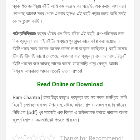
প্রকাশিত জনপ্রিয় বইটি আমি কম করে ২ বার পড়েছি, এক কথায় অসাধারণ
লেগেছে আমার! সময় পেলে একবার হলেও এই বইটি পড়ার জন্য আমি সবাই
কে অনুরোধ করছি।
পাঠপ্রতিক্রিয়াঃ
রহস্য ধাঁচের গল্প নিয়ে রচিত এই বইটি, গল্প-চরিত্রের নানা
দিক প্রফুল্ল রায় এই বইটির মাধ্যমে খুব সুন্দর ভাবে বর্ণনা করা হয়েছে ।
বইটি পড়ার সময় অনেক অনেক ভালো লাগা অনুভব করছিলাম। বইটি আমার
ভীষণই ভীষণই ভালো লেগেছে, আপনারা যারা প্রফুল্ল রায় এর “রামচরিত্র”
বইটি পড়বেন বলে ভাবছে তাদের বলবো, তাড়াতাড়ি পড়ে ফেলুন, আমার
বিশ্বাস আপনারও আমার মতোই ভালো লাগবে!
Read Online or Download
Ram Charitra | রামচরিত্র ছাড়াও প্রফুল্ল রায় সহ সকল জনপ্রিয় দেশি
বিদেশী লেখকদের বাংলা উপন্যাস, নাটক, কবিতা, গল্প ও সকল ধরণের বইয়ের
পিডিএফ (pdf) খুব সহজেই এক ক্লিক এ ডাউনলোড করতে পারবেন অথবা
স্বপ্নবিলাপ এ অনলাইনেই পড়তে পারবেন।
Thanks for Recommend!