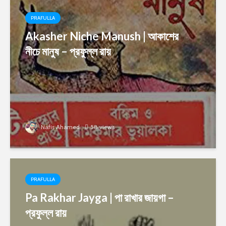
PRAFULLA
Akasher Niche Manush | আকাশের
নীচে মানুষ – প্রফুল্ল রায়
Nafis Ahamed
58 views
PRAFULLA
Pa Rakhar Jayga | পা রাখার জায়গা –
প্রফুল্ল রায়