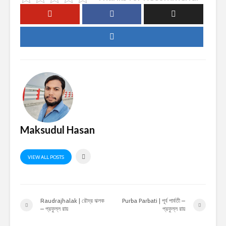
Maksudul Hasan
VIEW ALL POSTS
Raudrajhalak | রৌদ্র ঝলক
Purba Parbati | পূর্ব পার্বতী –
– প্রফুল্ল রায়
প্রফুল্ল রায়