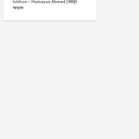
Istition – Humayun Ahmed | হুমায়ূন
আহমেদ