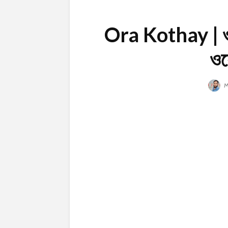
Ora Kothay | ওর
ওয়
M