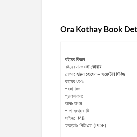
Ora Kothay Book Detai
বইয়ের বিবরণ
বইয়ের নামঃ
ওরা কোথায়
লেখকঃ
হারুন হোসেন – ওয়েস্টার্ন সিরিজ
বইয়ের ধরণঃ
প্রকাশকঃ
প্রকাশকালঃ
ভাষাঃ বাংলা
পাতা সংখ্যাঃ টি
সাইজঃ MB
ফরম্যাটঃ পিডিএফ (PDF)