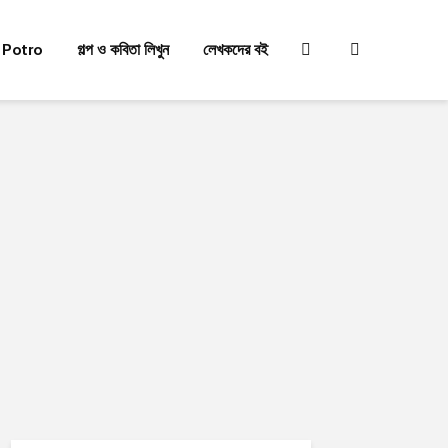
 Potro
গল্প ও কবিতা লিখুন
লেখকদের বই