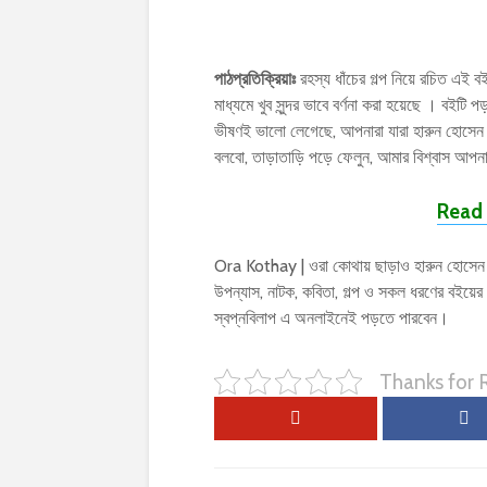
পাঠপ্রতিক্রিয়াঃ
রহস্য ধাঁচের গল্প নিয়ে রচিত এই বই
মাধ্যমে খুব সুন্দর ভাবে বর্ণনা করা হয়েছে । ব
ভীষণই ভালো লেগেছে, আপনারা যারা হারুন হোসেন –
বলবো, তাড়াতাড়ি পড়ে ফেলুন, আমার বিশ্বাস আপ
Read 
Ora Kothay | ওরা কোথায় ছাড়াও হারুন হোসেন – 
উপন্যাস, নাটক, কবিতা, গল্প ও সকল ধরণের বই
স্বপ্নবিলাপ এ অনলাইনেই পড়তে পারবেন।
Thanks for