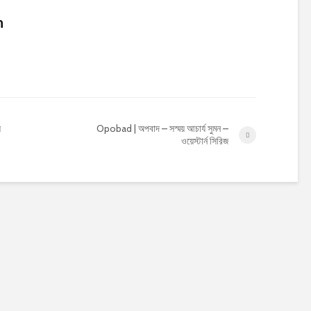
n
ল
Opobad | অপবাদ – সস্ময় আচার্য সুমন –
ওয়েস্টার্ন সিরিজ