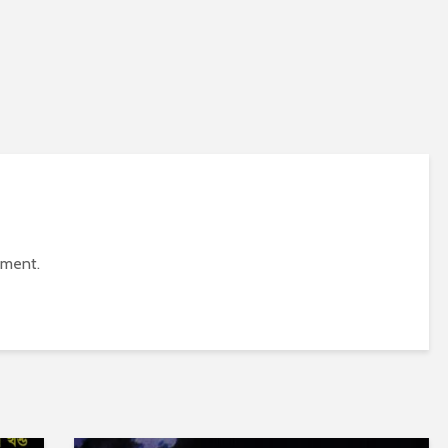
mment.