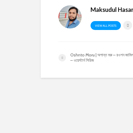
Maksudul Hasa
VIEW ALL POSTS
Oshnto Moru | অশান্ত মরু – রওশন জামি
– ওয়েস্টার্ন সিরিজ