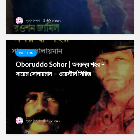
স্বপ্ন বিলাপ
60 views
WESTERN
Oboruddo Sohor | অবরুদ্ধ শহর –
সায়েম সোলায়মান – ওয়েস্টার্ন সিরিজ
স্বপ্ন বিলাপ
41 views