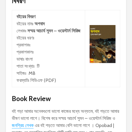
বিবরণ
বইয়ের বিবরণ
বইয়ের নামঃ
অপবাদ
লেখকঃ
সস্ময় আচার্য সুমন – ওয়েস্টার্ন সিরিজ
বইয়ের ধরণঃ
প্রকাশকঃ
প্রকাশকালঃ
ভাষাঃ বাংলা
পাতা সংখ্যাঃ টি
সাইজঃ MB
ফরম্যাটঃ পিডিএফ (PDF)
Book Review
বই পড়া আমার অনেকগুলো ভালো কাজের মধ্যে অন্যতম, বই পড়তে আমার
ভীষণ ভালো লাগে। বিশেষ করে সস্ময় আচার্য সুমন – ওয়েস্টার্ন সিরিজ ও
জনপ্রিয় লেখক
এর বই পড়তে আমার বেশি ভালো লাগে । Opobad |