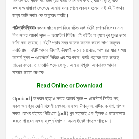
অপবাদ এর প্রকাশিত জনপ্রিয় বইটি আমি কম করে ২ বার পড়েছি, এক
কথায় অসাধারণ লেগেছে আমার! সময় পেলে একবার হলেও এই বইটি পড়ার
জন্য আমি সবাই কে অনুরোধ করছি।
পাঠপ্রতিক্রিয়াঃ
রহস্য ধাঁচের গল্প নিয়ে রচিত এই বইটি, গল্প-চরিত্রের নানা
দিক সস্ময় আচার্য সুমন – ওয়েস্টার্ন সিরিজ এই বইটির মাধ্যমে খুব সুন্দর ভাবে
বর্ণনা করা হয়েছে । বইটি পড়ার সময় অনেক অনেক ভালো লাগা অনুভব
করছিলাম। বইটি আমার ভীষণই ভীষণই ভালো লেগেছে, আপনারা যারা সস্ময়
আচার্য সুমন – ওয়েস্টার্ন সিরিজ এর “অপবাদ” বইটি পড়বেন বলে ভাবছে
তাদের বলবো, তাড়াতাড়ি পড়ে ফেলুন, আমার বিশ্বাস আপনারও আমার
মতোই ভালো লাগবে!
Read Online or Download
Opobad | অপবাদ ছাড়াও সস্ময় আচার্য সুমন – ওয়েস্টার্ন সিরিজ সহ
সকল জনপ্রিয় দেশি বিদেশী লেখকদের বাংলা উপন্যাস, নাটক, কবিতা, গল্প ও
সকল ধরণের বইয়ের পিডিএফ (pdf) খুব সহজেই এক ক্লিক এ ডাউনলোড
করতে পারবেন অথবা স্বপ্নবিলাপ এ অনলাইনেই পড়তে পারবেন।