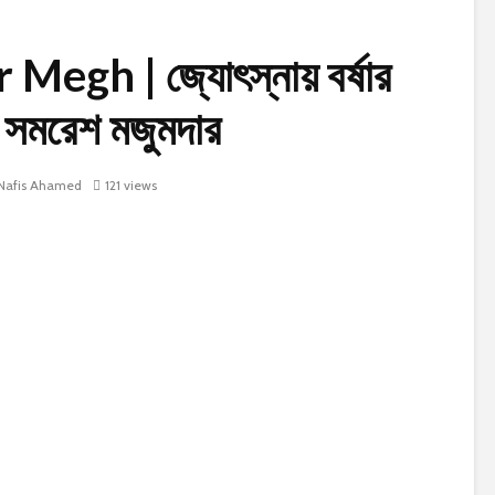
egh | জ্যোৎস্নায় বর্ষার
 সমরেশ মজুমদার
Nafis Ahamed
121 views