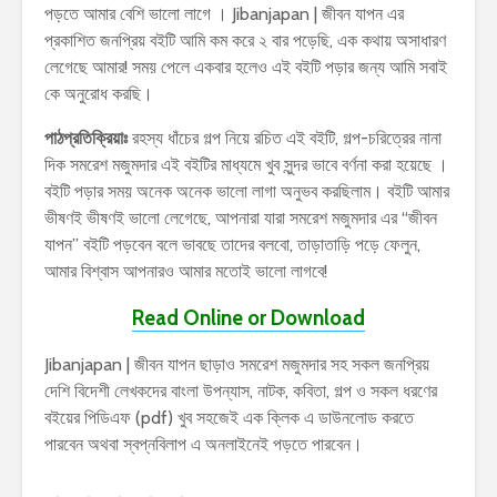
পড়তে আমার বেশি ভালো লাগে । Jibanjapan | জীবন যাপন এর
প্রকাশিত জনপ্রিয় বইটি আমি কম করে ২ বার পড়েছি, এক কথায় অসাধারণ
লেগেছে আমার! সময় পেলে একবার হলেও এই বইটি পড়ার জন্য আমি সবাই
কে অনুরোধ করছি।
পাঠপ্রতিক্রিয়াঃ
রহস্য ধাঁচের গল্প নিয়ে রচিত এই বইটি, গল্প-চরিত্রের নানা
দিক সমরেশ মজুমদার এই বইটির মাধ্যমে খুব সুন্দর ভাবে বর্ণনা করা হয়েছে ।
বইটি পড়ার সময় অনেক অনেক ভালো লাগা অনুভব করছিলাম। বইটি আমার
ভীষণই ভীষণই ভালো লেগেছে, আপনারা যারা সমরেশ মজুমদার এর “জীবন
যাপন” বইটি পড়বেন বলে ভাবছে তাদের বলবো, তাড়াতাড়ি পড়ে ফেলুন,
আমার বিশ্বাস আপনারও আমার মতোই ভালো লাগবে!
Read Online or Download
Jibanjapan | জীবন যাপন ছাড়াও সমরেশ মজুমদার সহ সকল জনপ্রিয়
দেশি বিদেশী লেখকদের বাংলা উপন্যাস, নাটক, কবিতা, গল্প ও সকল ধরণের
বইয়ের পিডিএফ (pdf) খুব সহজেই এক ক্লিক এ ডাউনলোড করতে
পারবেন অথবা স্বপ্নবিলাপ এ অনলাইনেই পড়তে পারবেন।