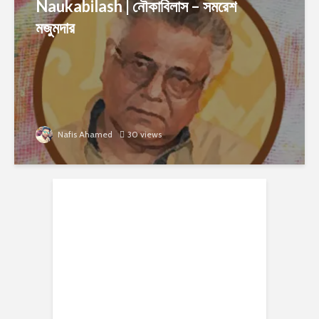
Naukabilash | নৌকাবিলাস – সমরেশ
মজুমদার
Nafis Ahamed
30 views