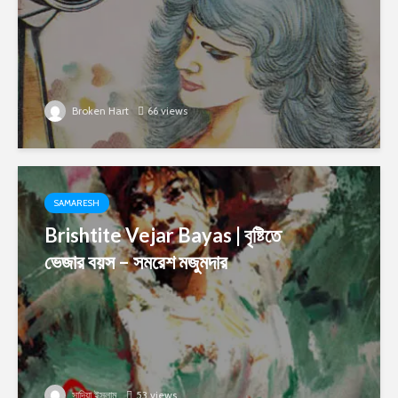
Broken Hart
66 views
SAMARESH
Brishtite Vejar Bayas | বৃষ্টিতে
ভেজার বয়স – সমরেশ মজুমদার
সাদিয়া ইসলাম
53 views