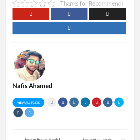
Thanks for Recommend!
Nafis Ahamed
VIEW ALL POSTS
Josnay Borsar Megh |
Janmadag | জন্মদাগ –