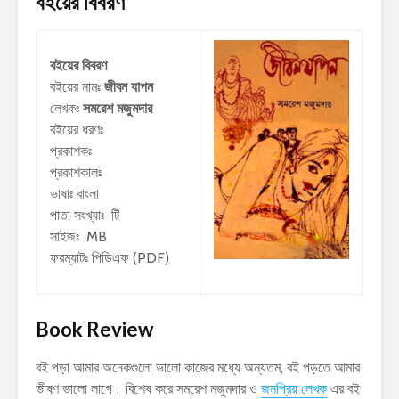
বইয়ের বিবরণ
বইয়ের বিবরণ
বইয়ের নামঃ
জীবন যাপন
লেখকঃ
সমরেশ মজুমদার
বইয়ের ধরণঃ
প্রকাশকঃ
প্রকাশকালঃ
ভাষাঃ বাংলা
পাতা সংখ্যাঃ টি
সাইজঃ MB
ফরম্যাটঃ পিডিএফ (PDF)
Book Review
বই পড়া আমার অনেকগুলো ভালো কাজের মধ্যে অন্যতম, বই পড়তে আমার
ভীষণ ভালো লাগে। বিশেষ করে সমরেশ মজুমদার ও
জনপ্রিয় লেখক
এর বই