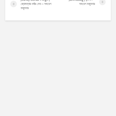
জ্যোৎস্নায় বর্ষার মেঘ – সমরেশ
সমরেশ মজুমদার
মজুমদার