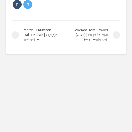
Mrittyu Chumban –
Goyenda Tom Sawyer
Rakib Hasan | মৃত্যুচুম্বন –
(004) | গোয়েন্দা টম সয়্যার
রকিব হাসান –
(০০৪) – রকিব হাসান