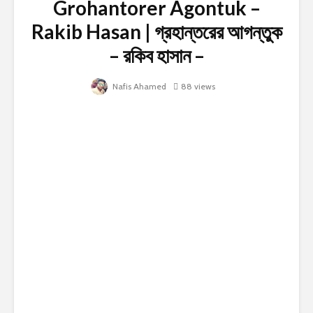
Grohantorer Agontuk –
Rakib Hasan | গ্রহান্তরের আগন্তুক
– রকিব হাসান –
Nafis Ahamed
88 views