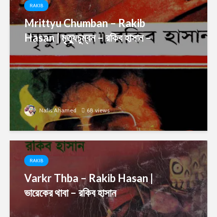
RAKIB
Mrittyu Chumban – Rakib
Hasan | মৃত্যুচুম্বন – রকিব হাসান –
Nafis Ahamed
68 views
RAKIB
Varkr Thba – Rakib Hasan |
ভারেকের থাবা – রকিব হাসান