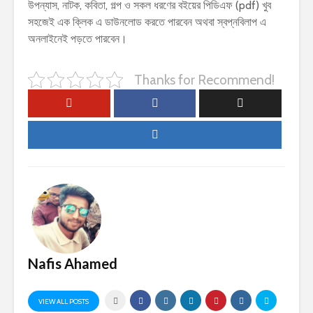
উপন্যাস, নাটক, কবিতা, গল্প ও সকল ধরণের বইয়ের পিডিএফ (pdf) খুব
সহজেই এক ক্লিক এ ডাউনলোড করতে পারবেন অথবা স্বপ্নবিলাপ এ
অনলাইনেই পড়তে পারবেন।
Thanks for Recommend!
Nafis Ahamed
VIEW ALL POSTS