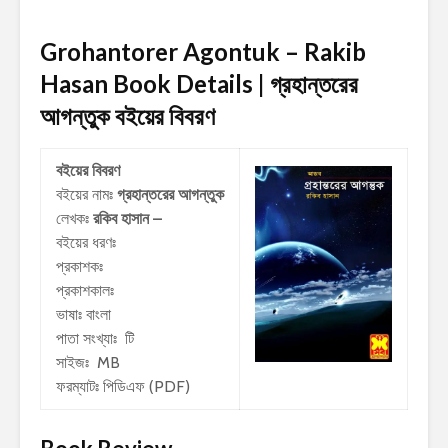
Grohantorer Agontuk – Rakib
Hasan Book Details | গ্রহান্তরের
আগন্তুক
বইয়ের বিবরণ
বইয়ের বিবরণ
বইয়ের নামঃ
গ্রহান্তরের আগন্তুক
লেখকঃ
রকিব হাসান –
বইয়ের ধরণঃ
প্রকাশকঃ
প্রকাশকালঃ
ভাষাঃ বাংলা
পাতা সংখ্যাঃ টি
সাইজঃ MB
ফরম্যাটঃ পিডিএফ (PDF)