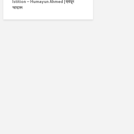
Istition – Humayun Ahmed | হুমায়ূন
আহমেদ