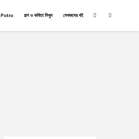
 Potro
গল্প ও কবিতা লিখুন
লেখকদের বই