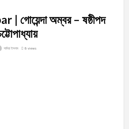
গোয়েন্দা অম্বর – ষষ্ঠীপদ
ট্টোপাধ্যায়
সাদিয়া ইসলাম
8 views