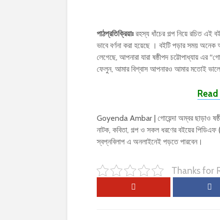
পাঠপ্রতিক্রিয়াঃ
রহস্য ধাঁচের গল্প নিয়ে রচিত এই বইটি
ভাবে বর্ণনা করা হয়েছে । বইটি পড়ার সময় অন
লেগেছে, আপনারা যারা ষষ্ঠীপদ চট্টোপাধ্যায় এর 
ফেলুন, আমার বিশ্বাস আপনারও আমার মতোই ভালো
Read 
Goyenda Ambar | গোয়েন্দা অম্বর ছাড়াও ষষ্ঠীপদ
নাটক, কবিতা, গল্প ও সকল ধরণের বইয়ের পিডিএ
স্বপ্নবিলাপ এ অনলাইনেই পড়তে পারবেন।
Thanks for