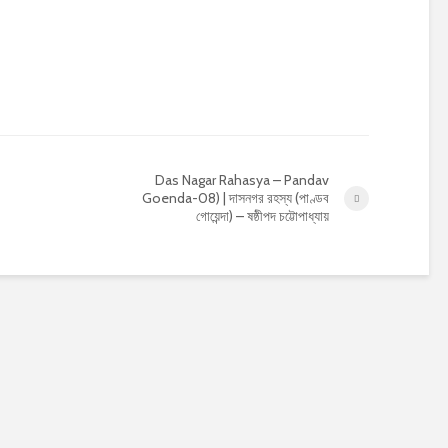
Das Nagar Rahasya – Pandav
Goenda-08) | দাসনগর রহস্য (পাণ্ডব
গোয়েন্দা) – ষষ্ঠীপদ চট্টোপাধ্যায়