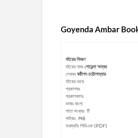
Goyenda Ambar Book Det
বইয়ের বিবরণ
বইয়ের নামঃ
গোয়েন্দা অম্বর
লেখকঃ
ষষ্ঠীপদ চট্টোপাধ্যায়
বইয়ের ধরণঃ
প্রকাশকঃ
প্রকাশকালঃ
ভাষাঃ বাংলা
পাতা সংখ্যাঃ টি
সাইজঃ MB
ফরম্যাটঃ পিডিএফ (PDF)