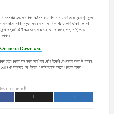
, গল্প-চরিত্রের নানা দিক ষষ্ঠীপদ চট্টোপাধ্যায় এই বইটির মাধ্যমে খুব সুন্দর
েক অনেক ভালো লাগা অনুভব করছিলাম। বইটি আমার ভীষণই ভীষণই ভালো
“গোয়েন্দা অম্বর” বইটি পড়বেন বলে ভাবছে তাদের বলবো, তাড়াতাড়ি পড়ে
 লাগবে!
Online or Download
 চট্টোপাধ্যায় সহ সকল জনপ্রিয় দেশি বিদেশী লেখকদের বাংলা উপন্যাস,
ফ (pdf) খুব সহজেই এক ক্লিক এ ডাউনলোড করতে পারবেন অথবা
 Recommend!