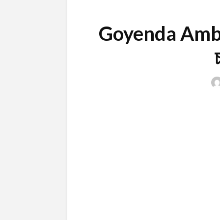
Goyenda Ambar | 
চ