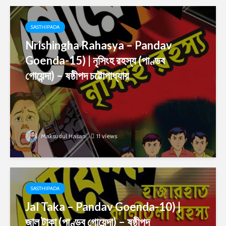
SASTHIPADA
Nrishingha Rahasya – Pandav
Goenda-15) | নৃসিংহ রহস্য (পাণ্ডব
গোয়েন্দা) – ষষ্ঠীপদ চট্টোপাধ্যায়
Maksudul Hasan
11 views
SASTHIPADA
Jal Taka – Pandav Goenda-10) |
জাল টাকা (পাণ্ডব গোয়েন্দা) – ষষ্ঠীপদ