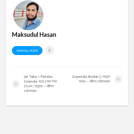
Maksudul Hasan
VIEW ALL POSTS
Jal Taka – Pandav
Goyenda Ambar | গোয়েন্দা
Goenda-10) | জাল টাকা
অম্বর – ষষ্ঠীপদ চট্টোপাধ্যায়
(পাণ্ডব গোয়েন্দা) – ষষ্ঠীপদ
চট্টোপাধ্যায়