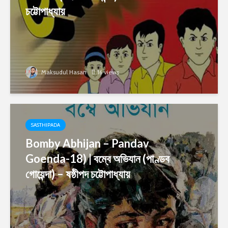
চট্টোপাধ্যায়
Maksudul Hasan
16 views
SASTHIPADA
Bomby Abhijan – Pandav
Goenda-18) | বম্বে অভিযান (পাণ্ডব
গোয়েন্দা) – ষষ্ঠীপদ চট্টোপাধ্যায়