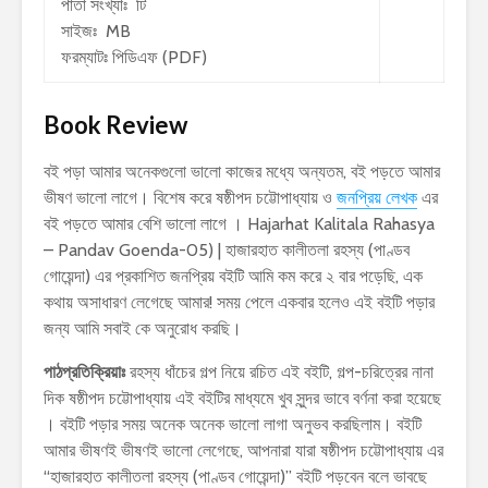
পাতা সংখ্যাঃ টি
সাইজঃ MB
ফরম্যাটঃ পিডিএফ (PDF)
Book Review
বই পড়া আমার অনেকগুলো ভালো কাজের মধ্যে অন্যতম, বই পড়তে আমার
ভীষণ ভালো লাগে। বিশেষ করে ষষ্ঠীপদ চট্টোপাধ্যায় ও
জনপ্রিয় লেখক
এর
বই পড়তে আমার বেশি ভালো লাগে । Hajarhat Kalitala Rahasya
– Pandav Goenda-05) | হাজারহাত কালীতলা রহস্য (পাণ্ডব
গোয়েন্দা) এর প্রকাশিত জনপ্রিয় বইটি আমি কম করে ২ বার পড়েছি, এক
কথায় অসাধারণ লেগেছে আমার! সময় পেলে একবার হলেও এই বইটি পড়ার
জন্য আমি সবাই কে অনুরোধ করছি।
পাঠপ্রতিক্রিয়াঃ
রহস্য ধাঁচের গল্প নিয়ে রচিত এই বইটি, গল্প-চরিত্রের নানা
দিক ষষ্ঠীপদ চট্টোপাধ্যায় এই বইটির মাধ্যমে খুব সুন্দর ভাবে বর্ণনা করা হয়েছে
। বইটি পড়ার সময় অনেক অনেক ভালো লাগা অনুভব করছিলাম। বইটি
আমার ভীষণই ভীষণই ভালো লেগেছে, আপনারা যারা ষষ্ঠীপদ চট্টোপাধ্যায় এর
“হাজারহাত কালীতলা রহস্য (পাণ্ডব গোয়েন্দা)” বইটি পড়বেন বলে ভাবছে