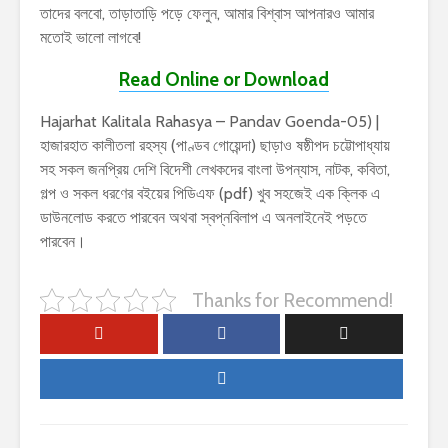
তাদের বলবো, তাড়াতাড়ি পড়ে ফেলুন, আমার বিশ্বাস আপনারও আমার
মতোই ভালো লাগবে!
Read Online or Download
Hajarhat Kalitala Rahasya – Pandav Goenda-05) |
হাজারহাত কালীতলা রহস্য (পাণ্ডব গোয়েন্দা) ছাড়াও ষষ্ঠীপদ চট্টোপাধ্যায়
সহ সকল জনপ্রিয় দেশি বিদেশী লেখকদের বাংলা উপন্যাস, নাটক, কবিতা,
গল্প ও সকল ধরণের বইয়ের পিডিএফ (pdf) খুব সহজেই এক ক্লিক এ
ডাউনলোড করতে পারবেন অথবা স্বপ্নবিলাপ এ অনলাইনেই পড়তে
পারবেন।
Thanks for Recommend!