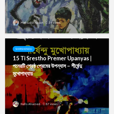
Maksudul Hasan
24 views
SHIRSHENDU
15 Ti Srestho Premer Upanyas |
পনেরটি শ্রেষ্ঠ প্রেমের উপন্যাস – শীর্ষেন্দু
মুখোপাধ্যায়
Nafis Ahamed
87 views