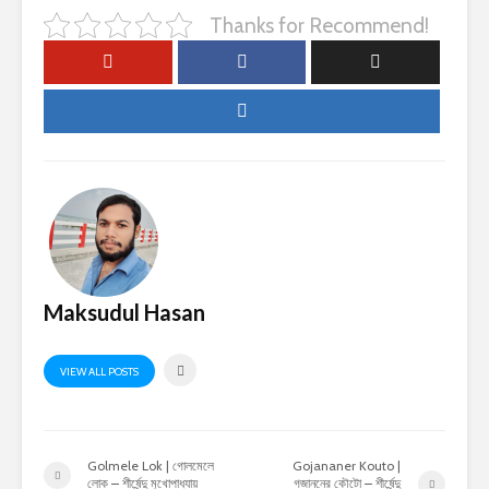
Thanks for Recommend!
Maksudul Hasan
VIEW ALL POSTS
Golmele Lok | গোলমেলে
Gojananer Kouto |
লোক – শীর্ষেন্দু মুখোপাধ্যায়
গজাননের কৌটো – শীর্ষেন্দু