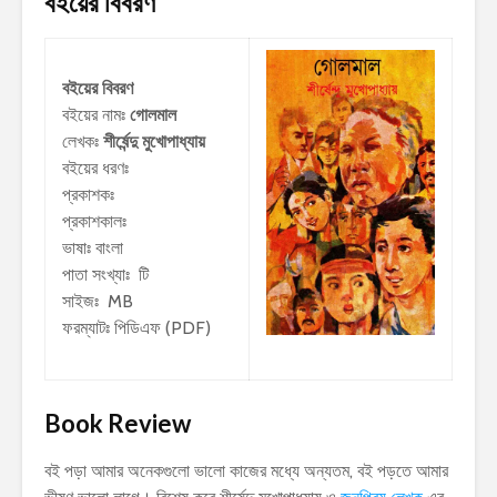
বইয়ের বিবরণ
বইয়ের বিবরণ
বইয়ের নামঃ
গোলমাল
লেখকঃ
শীর্ষেন্দু মুখোপাধ্যায়
বইয়ের ধরণঃ
প্রকাশকঃ
প্রকাশকালঃ
ভাষাঃ বাংলা
পাতা সংখ্যাঃ টি
সাইজঃ MB
ফরম্যাটঃ পিডিএফ (PDF)
Book Review
বই পড়া আমার অনেকগুলো ভালো কাজের মধ্যে অন্যতম, বই পড়তে আমার