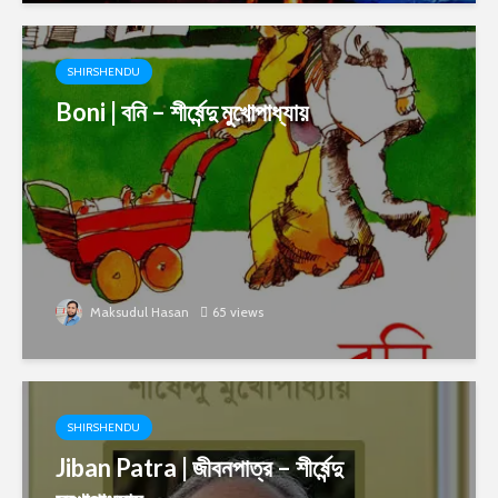
SHIRSHENDU
Boni | বনি – শীর্ষেন্দু মুখোপাধ্যায়
Maksudul Hasan
65 views
SHIRSHENDU
Jiban Patra | জীবনপাত্র – শীর্ষেন্দু