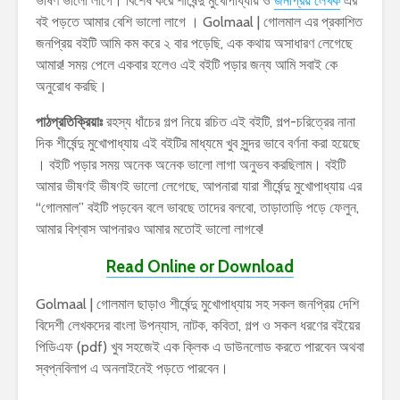
ভীষণ ভালো লাগে। বিশেষ করে শীর্ষেন্দু মুখোপাধ্যায় ও
জনপ্রিয় লেখক
এর
বই পড়তে আমার বেশি ভালো লাগে । Golmaal | গোলমাল এর প্রকাশিত
জনপ্রিয় বইটি আমি কম করে ২ বার পড়েছি, এক কথায় অসাধারণ লেগেছে
আমার! সময় পেলে একবার হলেও এই বইটি পড়ার জন্য আমি সবাই কে
অনুরোধ করছি।
পাঠপ্রতিক্রিয়াঃ
রহস্য ধাঁচের গল্প নিয়ে রচিত এই বইটি, গল্প-চরিত্রের নানা
দিক শীর্ষেন্দু মুখোপাধ্যায় এই বইটির মাধ্যমে খুব সুন্দর ভাবে বর্ণনা করা হয়েছে
। বইটি পড়ার সময় অনেক অনেক ভালো লাগা অনুভব করছিলাম। বইটি
আমার ভীষণই ভীষণই ভালো লেগেছে, আপনারা যারা শীর্ষেন্দু মুখোপাধ্যায় এর
“গোলমাল” বইটি পড়বেন বলে ভাবছে তাদের বলবো, তাড়াতাড়ি পড়ে ফেলুন,
আমার বিশ্বাস আপনারও আমার মতোই ভালো লাগবে!
Read Online or Download
Golmaal | গোলমাল ছাড়াও শীর্ষেন্দু মুখোপাধ্যায় সহ সকল জনপ্রিয় দেশি
বিদেশী লেখকদের বাংলা উপন্যাস, নাটক, কবিতা, গল্প ও সকল ধরণের বইয়ের
পিডিএফ (pdf) খুব সহজেই এক ক্লিক এ ডাউনলোড করতে পারবেন অথবা
স্বপ্নবিলাপ এ অনলাইনেই পড়তে পারবেন।