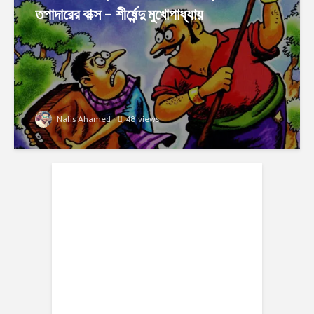
তপাদারের বাক্স – শীর্ষেন্দু মুখোপাধ্যায়
Nafis Ahamed
48 views