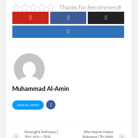
Thanks for Recommend!
Muhammad Al-Amin
VIEW ALL POSTS
Nrisingha Rahasya |
Nilu Hazrer Hotya
নৃসিংহ রহস্য – শীর্ষেন্দু
Rohosya | নীল হাজরার