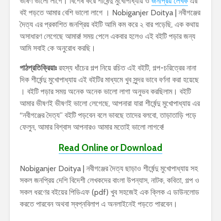
ভীষণ ভালো লাগে। বিশেষ করে শীর্ষেন্দু মুখোপাধ্যায় ও
জনপ্রিয় লেখক
এর
বই পড়তে আমার বেশি ভালো লাগে । Nobiganjer Doitya | নবীগঞ্জের
দৈত্য এর প্রকাশিত জনপ্রিয় বইটি আমি কম করে ২ বার পড়েছি, এক কথায়
অসাধারণ লেগেছে আমার! সময় পেলে একবার হলেও এই বইটি পড়ার জন্য
আমি সবাই কে অনুরোধ করছি।
পাঠপ্রতিক্রিয়াঃ
রহস্য ধাঁচের গল্প নিয়ে রচিত এই বইটি, গল্প-চরিত্রের নানা
দিক শীর্ষেন্দু মুখোপাধ্যায় এই বইটির মাধ্যমে খুব সুন্দর ভাবে বর্ণনা করা হয়েছে
। বইটি পড়ার সময় অনেক অনেক ভালো লাগা অনুভব করছিলাম। বইটি
আমার ভীষণই ভীষণই ভালো লেগেছে, আপনারা যারা শীর্ষেন্দু মুখোপাধ্যায় এর
“নবীগঞ্জের দৈত্য” বইটি পড়বেন বলে ভাবছে তাদের বলবো, তাড়াতাড়ি পড়ে
ফেলুন, আমার বিশ্বাস আপনারও আমার মতোই ভালো লাগবে!
Read Online or Download
Nobiganjer Doitya | নবীগঞ্জের দৈত্য ছাড়াও শীর্ষেন্দু মুখোপাধ্যায় সহ
সকল জনপ্রিয় দেশি বিদেশী লেখকদের বাংলা উপন্যাস, নাটক, কবিতা, গল্প ও
সকল ধরণের বইয়ের পিডিএফ (pdf) খুব সহজেই এক ক্লিক এ ডাউনলোড
করতে পারবেন অথবা স্বপ্নবিলাপ এ অনলাইনেই পড়তে পারবেন।