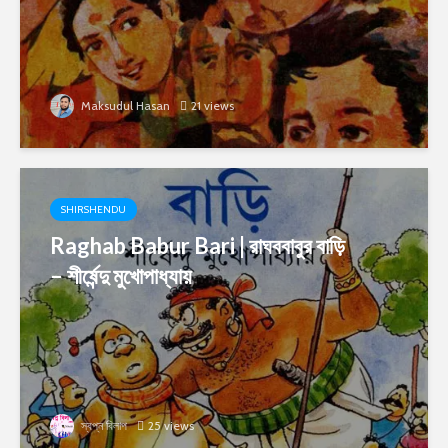
Maksudul Hasan
21 views
SHIRSHENDU
Raghab Babur Bari | রাঘববাবুর বাড়ি
– শীর্ষেন্দু মুখোপাধ্যায়
স্বপ্ন বিলাপ
25 views