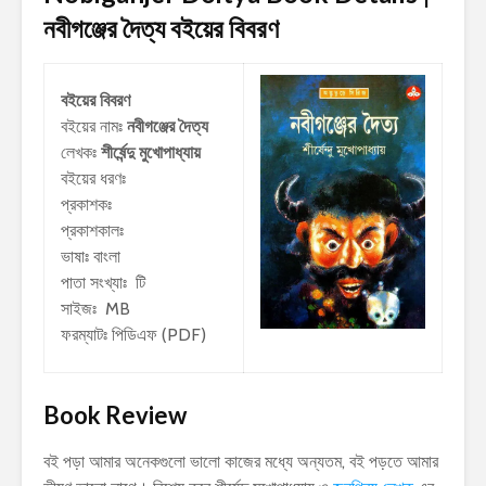
নবীগঞ্জের দৈত্য
বইয়ের বিবরণ
বইয়ের বিবরণ
বইয়ের নামঃ
নবীগঞ্জের দৈত্য
লেখকঃ
শীর্ষেন্দু মুখোপাধ্যায়
বইয়ের ধরণঃ
প্রকাশকঃ
প্রকাশকালঃ
ভাষাঃ বাংলা
পাতা সংখ্যাঃ টি
সাইজঃ MB
ফরম্যাটঃ পিডিএফ (PDF)
Book Review
বই পড়া আমার অনেকগুলো ভালো কাজের মধ্যে অন্যতম, বই পড়তে আমার