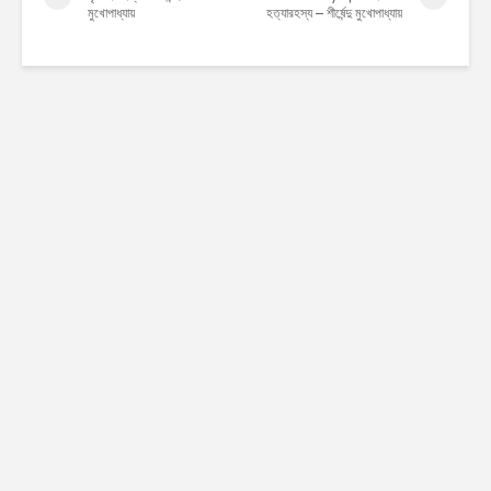
মুখোপাধ্যায়
হত্যারহস্য – শীর্ষেন্দু মুখোপাধ্যায়