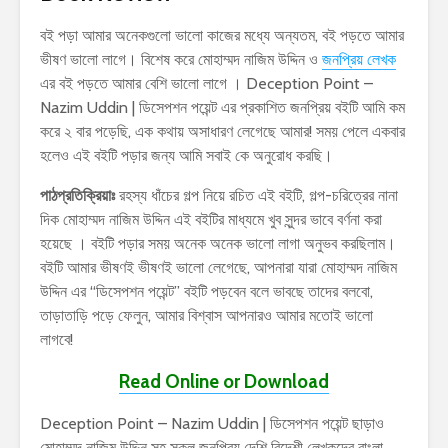
বই পড়া আমার অনেকগুলো ভালো কাজের মধ্যে অন্যতম, বই পড়তে আমার
ভীষণ ভালো লাগে। বিশেষ করে মোহাম্মদ নাজিম উদ্দিন ও
জনপ্রিয় লেখক
এর বই পড়তে আমার বেশি ভালো লাগে । Deception Point –
Nazim Uddin | ডিসেপশন পয়েন্ট এর প্রকাশিত জনপ্রিয় বইটি আমি কম
করে ২ বার পড়েছি, এক কথায় অসাধারণ লেগেছে আমার! সময় পেলে একবার
হলেও এই বইটি পড়ার জন্য আমি সবাই কে অনুরোধ করছি।
পাঠপ্রতিক্রিয়াঃ
রহস্য ধাঁচের গল্প নিয়ে রচিত এই বইটি, গল্প-চরিত্রের নানা
দিক মোহাম্মদ নাজিম উদ্দিন এই বইটির মাধ্যমে খুব সুন্দর ভাবে বর্ণনা করা
হয়েছে । বইটি পড়ার সময় অনেক অনেক ভালো লাগা অনুভব করছিলাম।
বইটি আমার ভীষণই ভীষণই ভালো লেগেছে, আপনারা যারা মোহাম্মদ নাজিম
উদ্দিন এর “ডিসেপশন পয়েন্ট” বইটি পড়বেন বলে ভাবছে তাদের বলবো,
তাড়াতাড়ি পড়ে ফেলুন, আমার বিশ্বাস আপনারও আমার মতোই ভালো
লাগবে!
Read Online or Download
Deception Point – Nazim Uddin | ডিসেপশন পয়েন্ট ছাড়াও
মোহাম্মদ নাজিম উদ্দিন সহ সকল জনপ্রিয় দেশি বিদেশী লেখকদের বাংলা