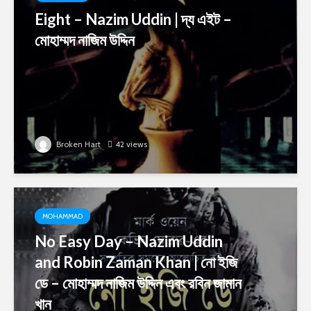
Eight – Nazim Uddin | দ্য এইট –
মোহাম্মদ নাজিম উদ্দিন
Broken Hart
42 views
MOHAMMAD
No Easy Day – Nazim Uddin
and Robin Zaman Khan | নো ইজি
ডে – মোহাম্মদ নাজিম উদ্দিন এবং রবিন জামান
খান