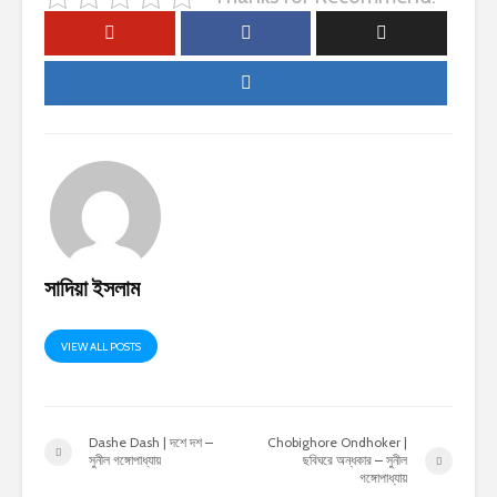
সাদিয়া ইসলাম
VIEW ALL POSTS
Dashe Dash | দশে দশ –
Chobighore Ondhoker |
সুনীল গঙ্গোপাধ্যায়
ছবিঘরে অন্ধকার – সুনীল
গঙ্গোপাধ্যায়