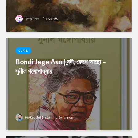
স্বপ্ন বিলাপ
7 views
SUNIL
Bondi Jege Aso | বন্দী, জেগে আছো –
সুনীল গঙ্গোপাধ্যায়
Maksudul Hasan
67 views