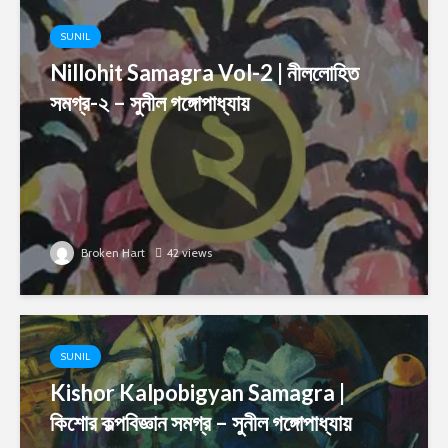
SUNIL
Nillohit Samagra Vol-2 | নীললোহিত
সমগ্র-২ – সুনীল গঙ্গোপাধ্যায়
Broken Hart
42 views
SUNIL
Kishor Kalpobigyan Samagra |
কিশোর কল্পবিজ্ঞান সমগ্র – সুনীল গঙ্গোপাধ্যায়