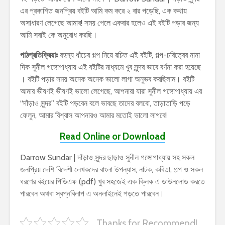
এর প্রকাশিত জনপ্রিয় বইটি আমি কম করে ২ বার পড়েছি, এক কথায়
অসাধারণ লেগেছে আমার! সময় পেলে একবার হলেও এই বইটি পড়ার জন্য
আমি সবাই কে অনুরোধ করছি।
পাঠপ্রতিক্রিয়াঃ
রহস্য ধাঁচের গল্প নিয়ে রচিত এই বইটি, গল্প-চরিত্রের নানা
দিক সুনীল গঙ্গোপাধ্যায় এই বইটির মাধ্যমে খুব সুন্দর ভাবে বর্ণনা করা হয়েছে
। বইটি পড়ার সময় অনেক অনেক ভালো লাগা অনুভব করছিলাম। বইটি
আমার ভীষণই ভীষণই ভালো লেগেছে, আপনারা যারা সুনীল গঙ্গোপাধ্যায় এর
“দাঁড়াও সুন্দর” বইটি পড়বেন বলে ভাবছে তাদের বলবো, তাড়াতাড়ি পড়ে
ফেলুন, আমার বিশ্বাস আপনারও আমার মতোই ভালো লাগবে!
Read Online or Download
Darrow Sundar | দাঁড়াও সুন্দর ছাড়াও সুনীল গঙ্গোপাধ্যায় সহ সকল
জনপ্রিয় দেশি বিদেশী লেখকদের বাংলা উপন্যাস, নাটক, কবিতা, গল্প ও সকল
ধরণের বইয়ের পিডিএফ (pdf) খুব সহজেই এক ক্লিক এ ডাউনলোড করতে
পারবেন অথবা স্বপ্নবিলাপ এ অনলাইনেই পড়তে পারবেন।
Thanks for Recommend!